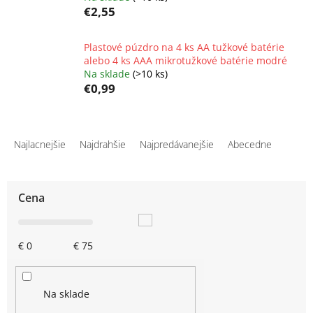
€2,55
Plastové púzdro na 4 ks AA tužkové batérie
alebo 4 ks AAA mikrotužkové batérie modré
Na sklade
(>10 ks)
€0,99
R
a
Najlacnejšie
Najdrahšie
Najpredávanejšie
Abecedne
d
e
n
Cena
i
e
p
€
0
€
75
r
o
d
u
Na sklade
k