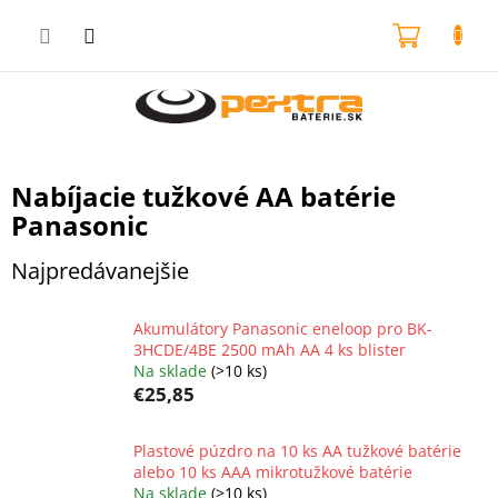
Prejsť
na
NÁKU
obsah
KOŠÍK
Nabíjacie tužkové AA batérie
Panasonic
Najpredávanejšie
Akumulátory Panasonic eneloop pro BK-
3HCDE/4BE 2500 mAh AA 4 ks blister
Na sklade
(>10 ks)
€25,85
Plastové púzdro na 10 ks AA tužkové batérie
alebo 10 ks AAA mikrotužkové batérie
Na sklade
(>10 ks)