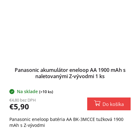
Panasonic akumulátor eneloop AA 1900 mAh s
naletovanými Z-vývodmi 1 ks
Na sklade
(>10 ks)
€4,80 bez DPH
Do košíka
€5,90
Panasonic eneloop batéria AA BK-3MCCE tužková 1900
mAh s Z-vývodmi