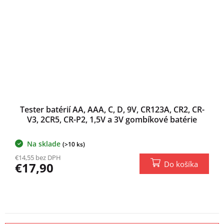
Tester batérií AA, AAA, C, D, 9V, CR123A, CR2, CR-
V3, 2CR5, CR-P2, 1,5V a 3V gombíkové batérie
Na sklade
(>10 ks)
€14,55 bez DPH
Do košíka
€17,90