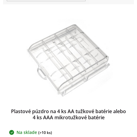
t
o
V
v
ý
p
i
s
p
r
o
d
u
k
t
o
v
Plastové púzdro na 4 ks AA tužkové batérie alebo
4 ks AAA mikrotužkové batérie
Na sklade
(>10 ks)