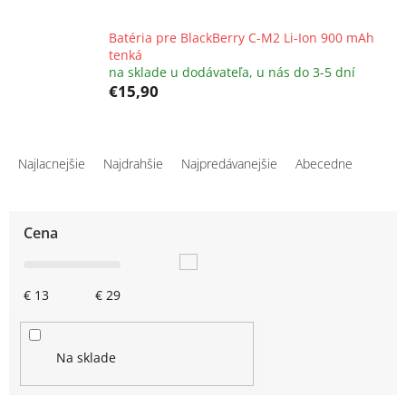
Batéria pre BlackBerry C-M2 Li-Ion 900 mAh
tenká
na sklade u dodávateľa, u nás do 3-5 dní
€15,90
R
a
Najlacnejšie
Najdrahšie
Najpredávanejšie
Abecedne
d
e
n
Cena
i
e
p
€
13
€
29
r
o
d
u
Na sklade
k
t