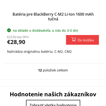
Batéria pre BlackBerry C-M2 Li-Ion 1600 mAh
tučná
na sklade u dodávateľa, u nás do 3-5 dní
€23,50 bez DPH
Do košíka
€28,90
Nahrádza originálnu batériu: C-M2, CM2
12
položiek celkom
O
v
l
á
d
Hodnotenie našich zákazníkov
a
c
i
Zobraziť všetky hodnotenia