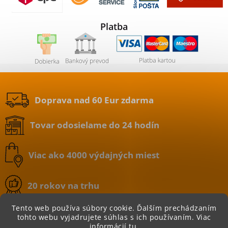
Platba
Doprava nad 60 Eur zdarma
Tovar odosielame do 24 hodín
Viac ako 4000 výdajných miest
20 rokov na trhu
Tento web používa súbory cookie. Ďalším prechádzaním
tohto webu vyjadrujete súhlas s ich používaním. Viac
informácií
tu
.