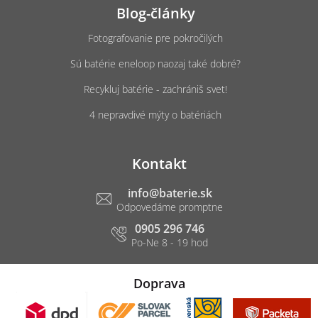
Blog-články
Fotografovanie pre pokročilých
Sú batérie eneloop naozaj také dobré?
Recykluj batérie - zachrániš svet!
4 nepravdivé mýty o batériách
Kontakt
info
@
baterie.sk
0905 296 746
Doprava