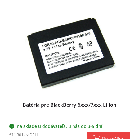
o
V
v
ý
p
i
s
p
r
o
d
u
k
t
o
v
Batéria pre BlackBerry 6xxx/7xxx Li-Ion
na sklade u dodávateľa, u nás do 3-5 dní
€11,30 bez DPH
Do košíka