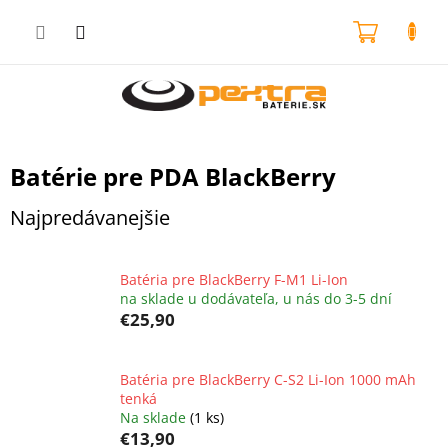
Prejsť
na
NÁKU
obsah
KOŠÍK
Batérie pre PDA BlackBerry
Najpredávanejšie
Batéria pre BlackBerry F-M1 Li-Ion
na sklade u dodávateľa, u nás do 3-5 dní
€25,90
Batéria pre BlackBerry C-S2 Li-Ion 1000 mAh
tenká
Na sklade
(1 ks)
€13,90