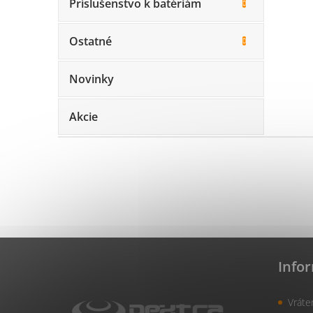
Príslušenstvo k batériám
Ostatné
Novinky
Akcie
Z
á
Info
p
ä
Vráte
t