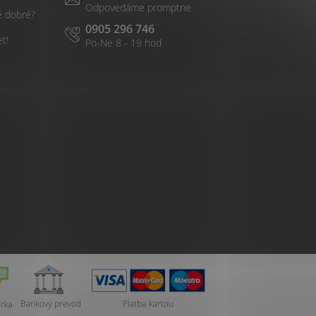
é dobré?
0905 296 746
et!