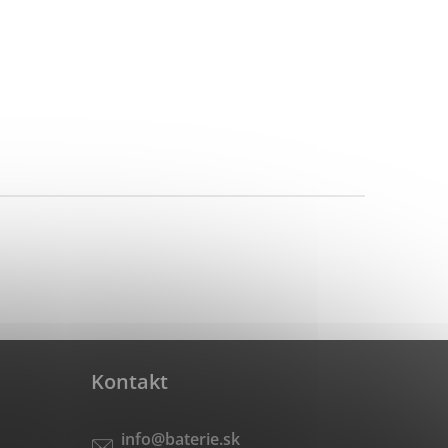
Kontakt
info
@
baterie.sk