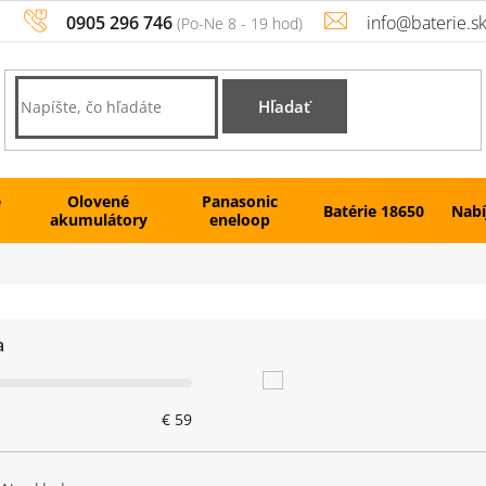
0905 296 746
info@baterie.s
Hľadať
é
Olovené
Panasonic
Batérie 18650
Nabí
akumulátory
eneloop
a
€
59