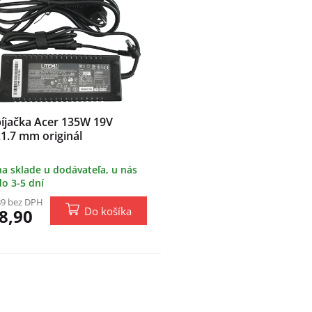
íjačka Acer 135W 19V
x1.7 mm originál
na sklade u dodávateľa, u nás
do 3-5 dní
89 bez DPH
Do košíka
8,90
O
v
l
á