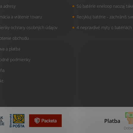
a adresy
Sú batérie eneloop naozaj tak
mácia a vrátenie tovaru
Recykluj batérie - zachrániš sv
enky ochrany osobných údajov
4 nepravdivé mýty o batériách
otenie obchodu
va a platba
odné podmienky
ňa
kt
Platba