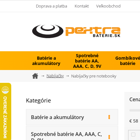
Prejsť
Doprava a platba
Kontakt
Veľkoobchod
na
obsah
Spotrebné
Batérie a
Gombíkov
batérie AA,
akumulátory
batérie
AAA, C, D, 9V
Domov
Nabíjačky
Nabíjačky pre notebooky
B
Cen
Kategórie
Preskočiť
o
kategórie
č
n
Batérie a akumulátory
€
58
ý
p
Spotrebné batérie AA, AAA, C,
a