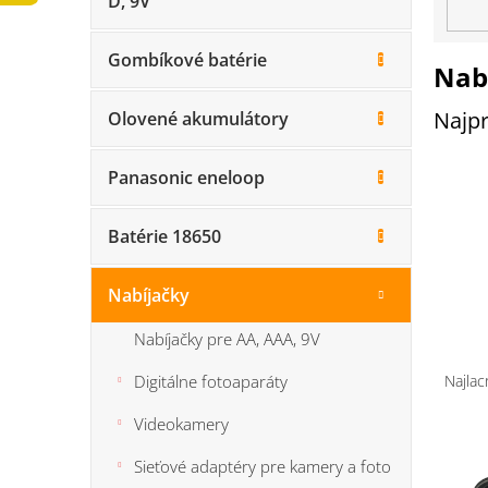
D, 9V
n
e
l
Gombíkové batérie
Nab
Najpr
Olovené akumulátory
Panasonic eneloop
Batérie 18650
Nabíjačky
Nabíjačky pre AA, AAA, 9V
R
a
Najlac
Digitálne fotoaparáty
d
e
Videokamery
V
n
Sieťové adaptéry pre kamery a foto
ý
i