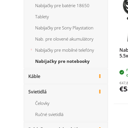
p
e
Nabíjačky pre batérie 18650
i
p
s
r
Tablety
p
o
r
d
Nabíjačky pre Sony Playstation
o
u
d
Nab. pre olovené akumulátory
k
u
t
Nab
Nabíjačky pre mobilné telefóny
k
o
5.5
t
v
Nabíjačky pre notebooky
o
v
Káble
€47,
€5
Svietidlá
Čelovky
Ručné svietidlá