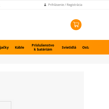
k
Prihlásenie / Registrácia
NÁKUPNÝ
KOŠÍK
Príslušenstvo
jačky
Káble
Svietidlá
Ostatné
k batériám