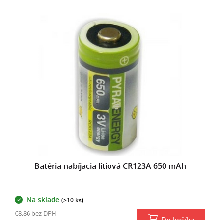
o
V
v
ý
p
i
s
p
r
o
d
u
k
t
o
v
Batéria nabíjacia lítiová CR123A 650 mAh
Na sklade
(>10 ks)
€8,86 bez DPH
Do košíka