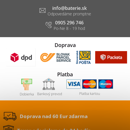
info
@
baterie.sk
0905 296 746
Doprava
Platba
Doprava nad 60 Eur zdarma