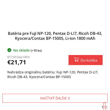
Batéria pre Fuji NP-120, Pentax D-LI7, Ricoh DB-43,
Kyocera/Contax BP-1500S, Li-ion 1800 mAh
Na sklade
(>10 ks)
€17,65 bez DPH
Do košíka
€21,71
Nahrádza originálnu batériu: Fuji NP-120, Pentax D-LI7,
Ricoh DB-43, Kyocera/Contax BP-1500S
NAČÍTAŤ ĎALŠIE 3
S
1
2
t