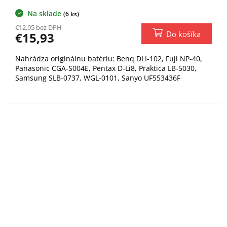
Na sklade
(6 ks)
€12,95 bez DPH
Do košíka
€15,93
Nahrádza originálnu batériu: Benq DLI-102, Fuji NP-40,
Panasonic CGA-S004E, Pentax D-Li8, Praktica LB-5030,
Samsung SLB-0737, WGL-0101, Sanyo UF553436F