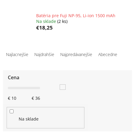
Batéria pre Fuji NP-95, Li-ion 1500 mAh
Na sklade
(2 ks)
€18,25
R
a
Najlacnejšie
Najdrahšie
Najpredávanejšie
Abecedne
d
e
n
Cena
i
e
p
€
10
€
36
r
o
d
u
Na sklade
k
t