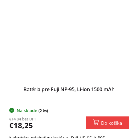
Batéria pre Fuji NP-95, Li-ion 1500 mAh
Na sklade
(2 ks)
€14,84 bez DPH
Do košíka
€18,25
Nahrádza originálnu batériu: Fuji NP-95, NP95