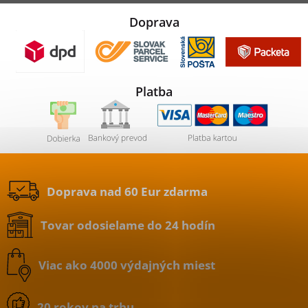
Doprava
Platba
Doprava nad 60 Eur zdarma
Tovar odosielame do 24 hodín
Viac ako 4000 výdajných miest
20 rokov na trhu