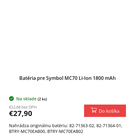
Batéria pre Symbol MC70 Li-Ion 1800 mAh
Na sklade
(2 ks)
€22,68 bez DPH
Do košíka
€27,90
Nahrádza originálnu batériu: 82-71363-02, 82-71364-01,
BTRY-MC70EAB00, BTRY-MC70EAB02