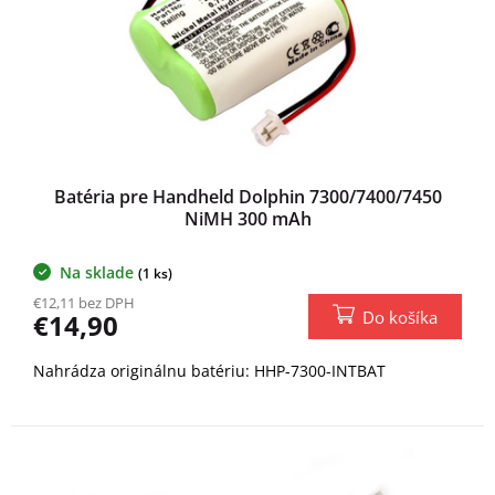
o
d
u
k
t
o
v
Batéria pre Handheld Dolphin 7300/7400/7450
NiMH 300 mAh
Na sklade
(1 ks)
€12,11 bez DPH
Do košíka
€14,90
Nahrádza originálnu batériu: HHP-7300-INTBAT