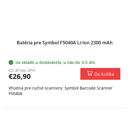
Batéria pre Symbol F5040A Li-Ion 2300 mAh
na sklade u dodávateľa, u nás do 3-5 dní
€21,87 bez DPH
Do košíka
€26,90
Vhodná pre ručné scannery: Symbol Barcode Scanner
F5040A