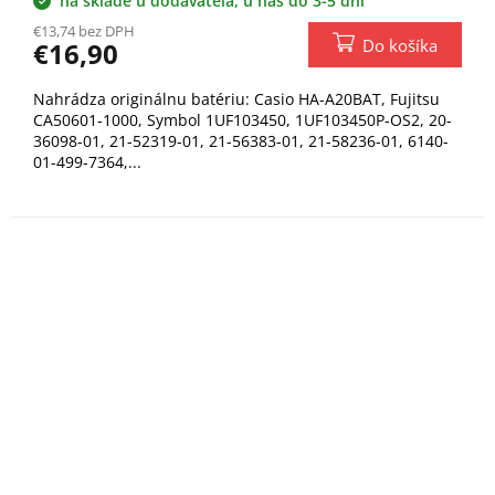
na sklade u dodávateľa, u nás do 3-5 dní
€13,74 bez DPH
Do košíka
€16,90
Nahrádza originálnu batériu: Casio HA-A20BAT, Fujitsu
CA50601-1000, Symbol 1UF103450, 1UF103450P-OS2, 20-
36098-01, 21-52319-01, 21-56383-01, 21-58236-01, 6140-
01-499-7364,...