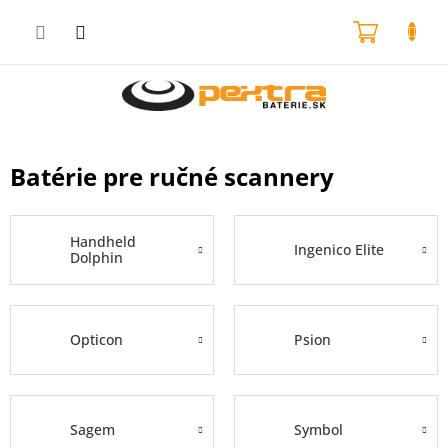
Prejsť
na
NÁKU
obsah
KOŠÍK
Batérie pre ručné scannery
Handheld
Ingenico Elite
Dolphin
Opticon
Psion
Sagem
Symbol