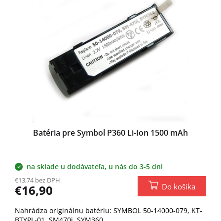
Batéria pre Symbol P360 Li-Ion 1500 mAh
na sklade u dodávateľa, u nás do 3-5 dní
€13,74 bez DPH
Do košíka
€16,90
Nahrádza originálnu batériu: SYMBOL 50-14000-079, KT-
BTYPL-01, SM470i, SYM360