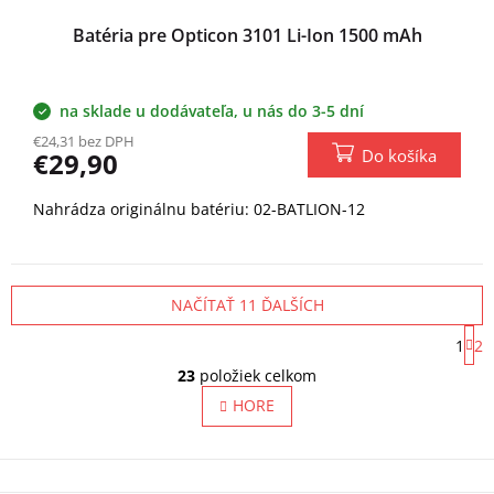
Batéria pre Opticon 3101 Li-Ion 1500 mAh
na sklade u dodávateľa, u nás do 3-5 dní
€24,31 bez DPH
Do košíka
€29,90
Nahrádza originálnu batériu: 02-BATLION-12
NAČÍTAŤ 11 ĎALŠÍCH
S
1
2
t
O
r
23
položiek celkom
v
á
l
HORE
n
á
k
o
d
v
a
a
c