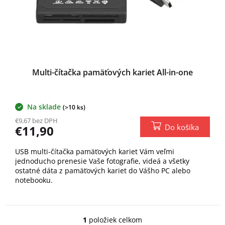
u
k
t
o
v
Multi-čítačka pamäťových kariet All-in-one
Na sklade
(>10 ks)
€9,67 bez DPH
Do košíka
€11,90
USB multi-čítačka pamäťových kariet Vám veľmi
jednoducho prenesie Vaše fotografie, videá a všetky
ostatné dáta z pamäťových kariet do Vášho PC alebo
notebooku.
1
položiek celkom
O