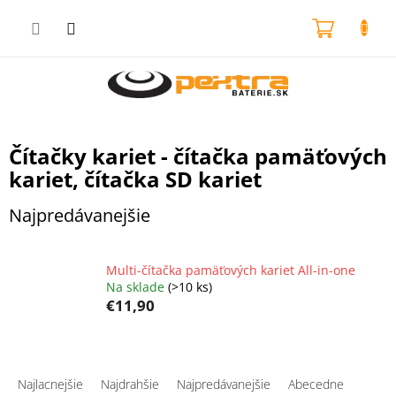
Prejsť
na
NÁKU
obsah
KOŠÍK
Čítačky kariet - čítačka pamäťových
kariet, čítačka SD kariet
Najpredávanejšie
Multi-čítačka pamäťových kariet All-in-one
Na sklade
(>10 ks)
€11,90
R
a
Najlacnejšie
Najdrahšie
Najpredávanejšie
Abecedne