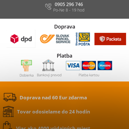
0905 296 746
Doprava
Platba
Doprava nad 60 Eur zdarma
Tovar odosielame do 24 hodín
Viac ako 4000 výdajných miest