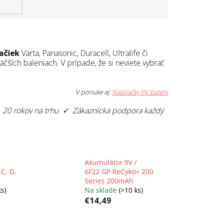
ačiek
Varta, Panasonic, Duracell, Ultralife či
äčších baleniach. V prípade, že si neviete vybrať
V ponuke aj:
Nabíjačky 9V batérií
 20 rokov na trhu ✓ Zákaznícka podpora každý
r
Akumulátor 9V /
 C, D,
6F22 GP ReCyko+ 200
Series 200mAh
ks)
Na sklade
(>10 ks)
€14,49