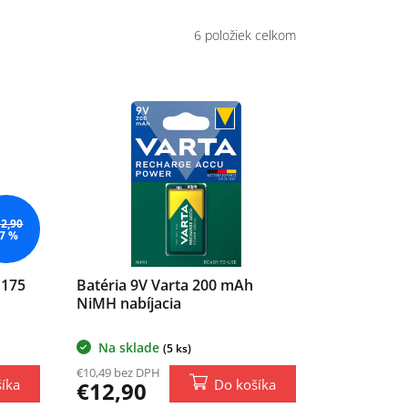
6
položiek celkom
12,90
7 %
 175
Batéria 9V Varta 200 mAh
NiMH nabíjacia
Na sklade
(5 ks)
€10,49 bez DPH
íka
Do košíka
€12,90