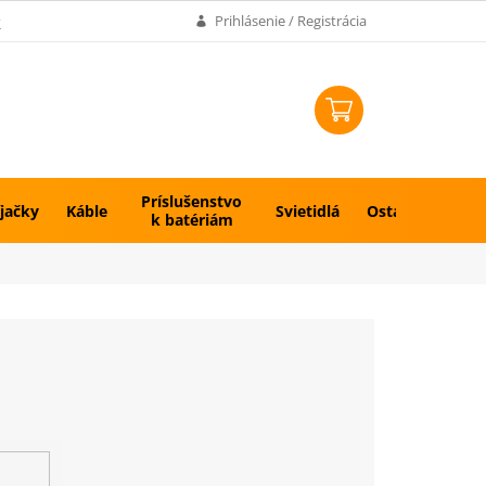
k
Prihlásenie / Registrácia
NÁKUPNÝ
KOŠÍK
Príslušenstvo
jačky
Káble
Svietidlá
Ostatné
k batériám