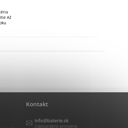
téria
tie Až
roku
energie
Kontakt
info
@
baterie.sk