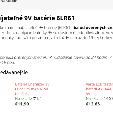
Na sklade
jateľné 9V batérie 6LR61
ke máme nabíjateľné 9V batérie (6LR61)
iba od overených zn
er. Tieto nabíjacie baterky 9V sú dostupné jednotlivo alebo vo v
 ponuky, radi vám poradíme, a to každý deň až do 19-tej hodiny.
 ponuka overených značiek ✓ Odoslanie tovaru do 24 hodín ✓
 19 hod.
edávanejšie
Batéria Energizer 9V
Varta LCD teste
6F22 175 mAh NiMH
batérií AA, AAA,
nabíjacia
9V
Na sklade
(7 ks)
Na sklade
(>10 
€11,90
€13,65