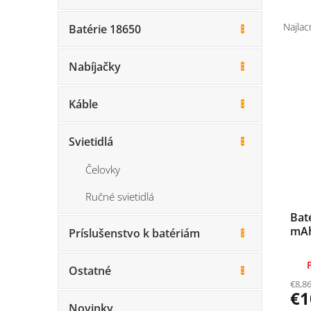
R
a
Najlac
Batérie 18650
d
e
Nabíjačky
V
n
ý
i
p
e
Káble
i
p
s
r
Svietidlá
p
o
r
d
Čelovky
o
u
d
k
Ručné svietidlá
u
t
Baté
k
o
mA
Príslušenstvo k batériám
t
v
o
v
Ostatné
€8,8
€1
Novinky