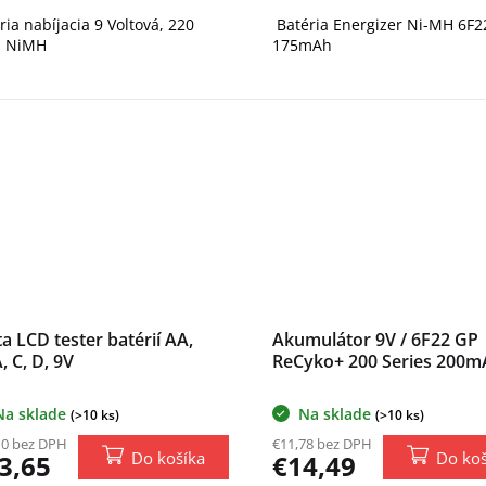
ria nabíjacia 9 Voltová, 220
Batéria Energizer Ni-MH 6F2
 NiMH
175mAh
a LCD tester batérií AA,
Akumulátor 9V / 6F22 GP
, C, D, 9V
ReCyko+ 200 Series 200m
Na sklade
Na sklade
(>10 ks)
(>10 ks)
10 bez DPH
€11,78 bez DPH
Do košíka
Do koš
3,65
€14,49