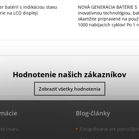
er batérií s indikáciou stavu
NOVÁ GENERÁCIA BATÉRIE S
rie na LCD displeji.
inovatívnou technológiou, ba
okamžite pripravené na použi
1000 nabíjacích cyklov! Po 1 
skladovania si udrží až 80% 
O
v
l
á
d
Hodnotenie našich zákazníkov
a
c
Zobraziť všetky hodnotenia
i
e
p
r
rmácie
Blog-články
v
k
y
nie tovaru
Fotografovanie pre pokročilých
v
ý