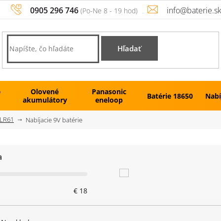
0905 296 746
info@baterie.s
Hľadať
é
Olovené
Panasonic
Batérie 18650
Nabí
akumulátory
eneloop
6LR61
Nabíjacie 9V batérie
a
€
18