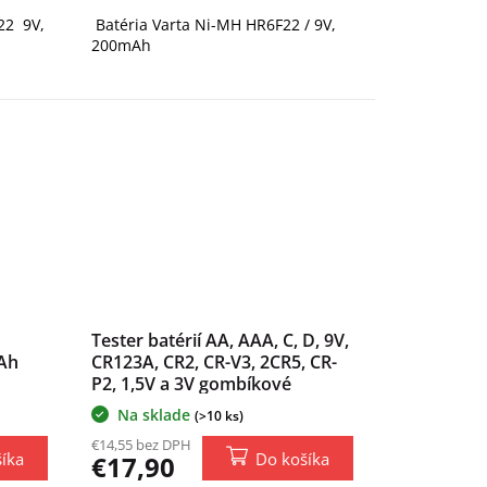
22 9V,
Batéria Varta Ni-MH HR6F22 / 9V,
200mAh
Tester batérií AA, AAA, C, D, 9V,
Ah
CR123A, CR2, CR-V3, 2CR5, CR-
P2, 1,5V a 3V gombíkové
batérie
Na sklade
(>10 ks)
€14,55 bez DPH
íka
Do košíka
€17,90