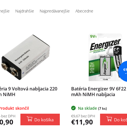
nejšie
Najdrahšie
Najpredávanejšie
Abecedne
€
–
ria 9 Voltová nabíjacia 220
Batéria Energizer 9V 6F22
h NiMH
mAh NiMH nabíjacia
Produkt skončil
Na sklade
(7 ks)
6 bez DPH
€9,67 bez DPH
Do košíka
Do koš
0,90
€11,90