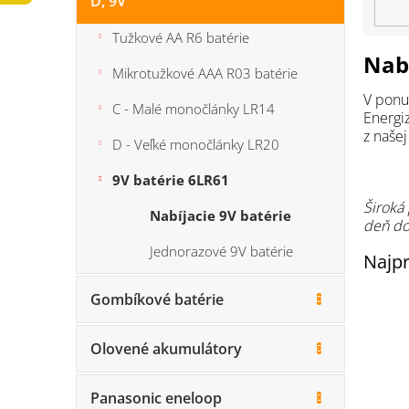
D, 9V
n
e
Tužkové AA R6 batérie
l
Nabí
Mikrotužkové AAA R03 batérie
V ponu
C - Malé monočlánky LR14
Energiz
z našej
D - Veľké monočlánky LR20
9V batérie 6LR61
Široká
Nabíjacie 9V batérie
deň do
Jednorazové 9V batérie
Najpr
Gombíkové batérie
Olovené akumulátory
Panasonic eneloop