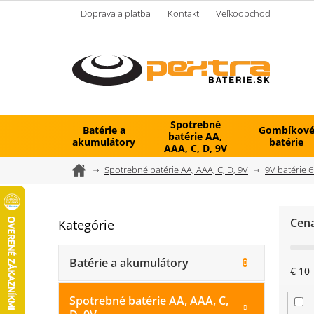
Prejsť
Doprava a platba
Kontakt
Veľkoobchod
na
obsah
Spotrebné
Batérie a
Gombíkov
batérie AA,
akumulátory
batérie
AAA, C, D, 9V
Domov
Spotrebné batérie AA, AAA, C, D, 9V
9V batérie 
B
Cen
Kategórie
Preskočiť
o
kategórie
č
n
Batérie a akumulátory
€
10
ý
p
Spotrebné batérie AA, AAA, C,
a