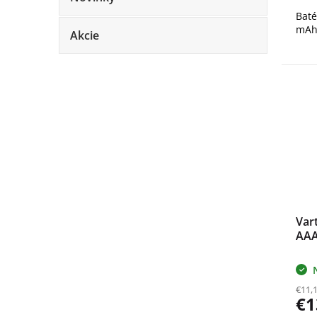
Baté
mAh
Akcie
Vart
AAA
€11,
€1