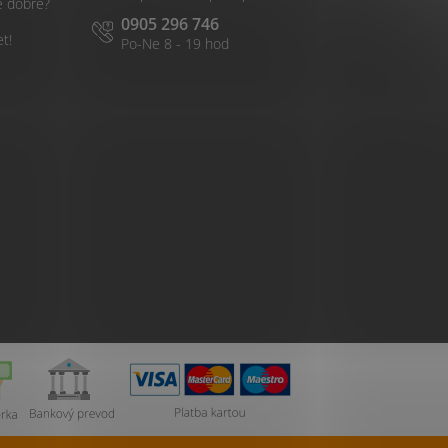
é dobré?
0905 296 746
et!