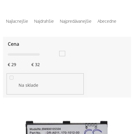
R
a
Najlacnejšie
Najdrahšie
Najpredávanejšie
Abecedne
d
e
n
Cena
i
e
p
€
29
€
32
r
o
d
u
Na sklade
k
t
o
V
v
ý
p
i
s