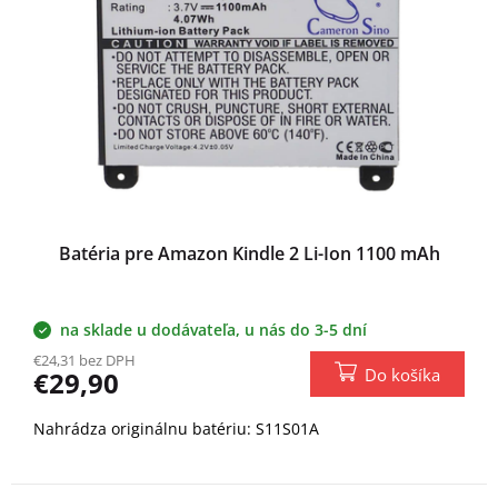
p
r
o
d
u
k
t
o
v
Batéria pre Amazon Kindle 2 Li-Ion 1100 mAh
na sklade u dodávateľa, u nás do 3-5 dní
€24,31 bez DPH
Do košíka
€29,90
Nahrádza originálnu batériu: S11S01A