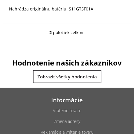
Nahrádza originálnu batériu: S11GTSF01A
2
položiek celkom
O
v
l
á
d
Hodnotenie našich zákazníkov
a
c
i
Zobraziť všetky hodnotenia
e
p
Z
r
á
v
Informácie
k
p
y
ä
Vrátenie tovaru
v
t
ý
Zmena adresy
i
p
e
i
Reklamácia a vrátenie tovaru