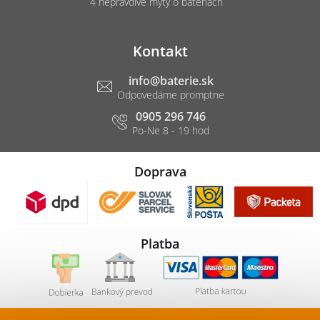
4 nepravdivé mýty o batériách
Kontakt
info
@
baterie.sk
0905 296 746
Doprava
Platba