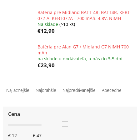
Batéria pre Midland BATT-4R, BATT4R, KEBT-
072-A, KEBT072A - 700 mAh, 4.8V, NiMH
Na sklade
(>10 ks)
€12,90
Batéria pre Alan G7 / Midland G7 NiMH 700
mAh
na sklade u dodávateľa, u nás do 3-5 dní
€23,90
R
a
Najlacnejšie
Najdrahšie
Najpredávanejšie
Abecedne
d
e
n
Cena
i
e
p
€
12
€
47
r