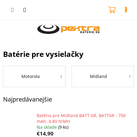
Prejsť
na
NÁKU
obsah
KOŠÍK
Batérie pre vysielačky
Motorola
Midland
Najpredávanejšie
Batéria pre Midland BATT-6R, BATT6R - 700
mAh, 4.8V NiMH
Na sklade
(9 ks)
€14,90