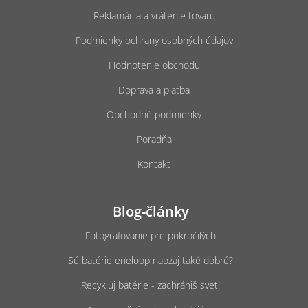
p
e
i
Reklamácia a vrátenie tovaru
s
u
Podmienky ochrany osobných údajov
Hodnotenie obchodu
Doprava a platba
Obchodné podmienky
Poradňa
Kontakt
Blog-články
Fotografovanie pre pokročilých
Sú batérie eneloop naozaj také dobré?
Recykluj batérie - zachrániš svet!