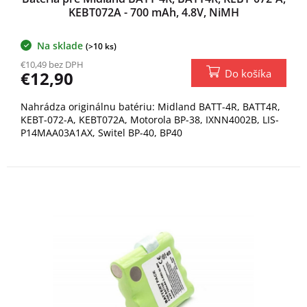
KEBT072A - 700 mAh, 4.8V, NiMH
Na sklade
(>10 ks)
€10,49 bez DPH
Do košíka
€12,90
Nahrádza originálnu batériu: Midland BATT-4R, BATT4R,
KEBT-072-A, KEBT072A, Motorola BP-38, IXNN4002B, LIS-
P14MAA03A1AX, Switel BP-40, BP40