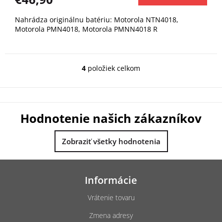
Nahrádza originálnu batériu: Motorola NTN4018,
Motorola PMN4018, Motorola PMNN4018 R
4
položiek celkom
O
v
l
á
d
Hodnotenie našich zákazníkov
a
c
i
Zobraziť všetky hodnotenia
e
p
Z
r
á
v
Informácie
k
p
y
ä
Vrátenie tovaru
v
t
ý
Zmena adresy
i