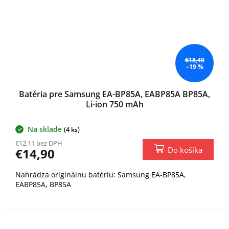
€18,49
–19 %
Batéria pre Samsung EA-BP85A, EABP85A BP85A,
Li-ion 750 mAh
Na sklade
(4 ks)
€12,11 bez DPH
Do košíka
€14,90
Nahrádza originálnu batériu: Samsung EA-BP85A,
EABP85A, BP85A