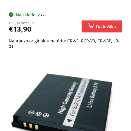
Na sklade
(2 ks)
€11,30 bez DPH
Do košíka
€13,90
Nahrádza originálnu batériu: CR-V3, RCR-V3, CR-V3P, LB-
01