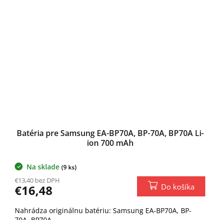
Batéria pre Samsung EA-BP70A, BP-70A, BP70A Li-
ion 700 mAh
Na sklade
(9 ks)
€13,40 bez DPH
Do košíka
€16,48
Nahrádza originálnu batériu: Samsung EA-BP70A, BP-
70A, BP70A