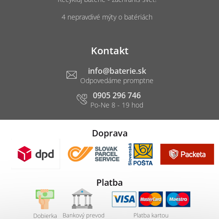
4 nepravdivé mýty o batériách
Kontakt
info
@
baterie.sk
0905 296 746
Doprava
Platba