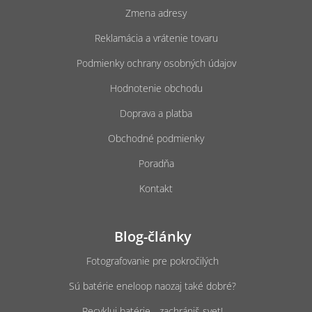
t
ý
Zmena adresy
i
p
e
i
Reklamácia a vrátenie tovaru
s
u
Podmienky ochrany osobných údajov
Hodnotenie obchodu
Doprava a platba
Obchodné podmienky
Poradňa
Kontakt
Blog-články
Fotografovanie pre pokročilých
Sú batérie eneloop naozaj také dobré?
Recykluj batérie - zachrániš svet!