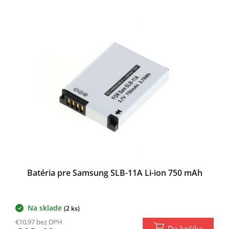
o
V
v
ý
p
i
s
p
r
o
d
u
k
t
o
v
Batéria pre Samsung SLB-11A Li-ion 750 mAh
Na sklade
(2 ks)
€10,97 bez DPH
Do košíka