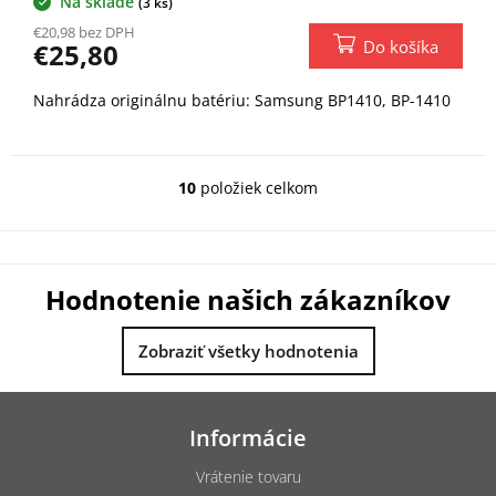
Na sklade
(3 ks)
€20,98 bez DPH
Do košíka
€25,80
Nahrádza originálnu batériu: Samsung BP1410, BP-1410
10
položiek celkom
O
v
l
á
d
Hodnotenie našich zákazníkov
a
c
i
Zobraziť všetky hodnotenia
e
p
Z
r
á
v
Informácie
k
p
y
ä
Vrátenie tovaru
v