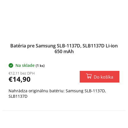
Batéria pre Samsung SLB-1137D, SLB1137D Li-ion
650 mAh
Na sklade
(1 ks)
€12,11 bez DPH
Do košíka
€14,90
Nahrádza originálnu batériu: Samsung SLB-1137D,
SLB1137D