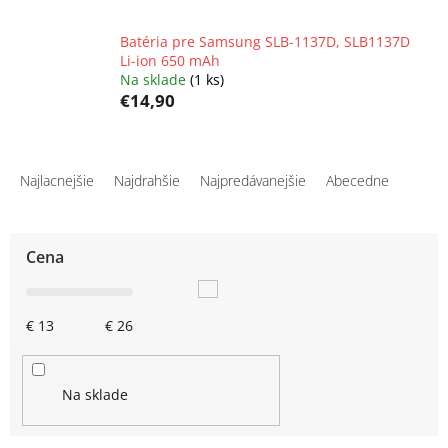
Batéria pre Samsung SLB-1137D, SLB1137D
Li-ion 650 mAh
Na sklade
(1 ks)
€14,90
R
a
Najlacnejšie
Najdrahšie
Najpredávanejšie
Abecedne
d
e
n
Cena
i
e
p
€
13
€
26
r
o
d
u
Na sklade
k
t