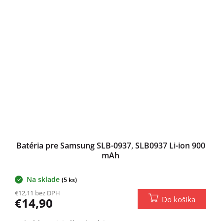
Batéria pre Samsung SLB-0937, SLB0937 Li-ion 900
mAh
Na sklade
(5 ks)
€12,11 bez DPH
Do košíka
€14,90