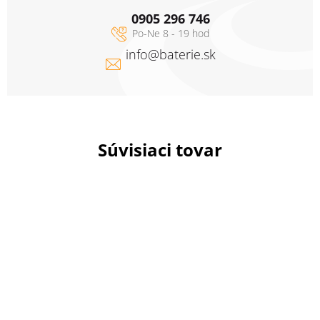
0905 296 746
info
@
baterie.sk
Súvisiaci tovar