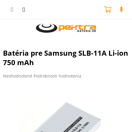
Prejsť
na
NÁKU
obsah
KOŠÍK
Batéria pre Samsung SLB-11A Li-ion
750 mAh
Priemerné
Neohodnotené
Podrobnosti hodnotenia
hodnotenie
produktu
je
0,0
z
5
hviezdičiek.