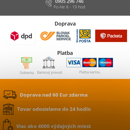
0905 296 746
Doprava
Platba
Doprava nad 60 Eur zdarma
Tovar odosielame do 24 hodín
Viac ako 4000 výdajných miest