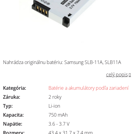
Nahrádza originálnu batériu: Samsung SLB-11A, SLB11A
celý popis
Kategória
:
Batérie a akumulátory podľa zariadení
Záruka
:
2 roky
Typ
:
Li-ion
Kapacita
:
750 mAh
Napätie
:
3.6 - 3.7 V
Rozmery
:
43.4 x 31.7 x 7.4 mm