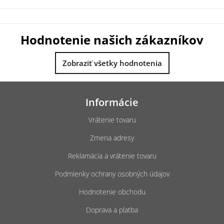
Hodnotenie našich zákazníkov
Zobraziť všetky hodnotenia
Z
á
Informácie
p
ä
Vrátenie tovaru
t
Zmena adresy
i
e
Reklamácia a vrátenie tovaru
Podmienky ochrany osobných údajov
Hodnotenie obchodu
Doprava a platba