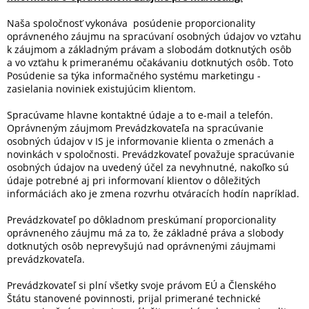
Naša spoločnosť vykonáva posúdenie proporcionality
oprávneného záujmu na spracúvaní osobných údajov vo vzťahu
k záujmom a základným právam a slobodám dotknutých osôb
a vo vzťahu k primeranému očakávaniu dotknutých osôb. Toto
Posúdenie sa týka informačného systému marketingu -
zasielania noviniek existujúcim klientom.
Spracúvame hlavne kontaktné údaje a to e-mail a telefón.
Oprávneným záujmom Prevádzkovateľa na spracúvanie
osobných údajov v IS je informovanie klienta o zmenách a
novinkách v spoločnosti. Prevádzkovateľ považuje spracúvanie
osobných údajov na uvedený účel za nevyhnutné, nakoľko sú
údaje potrebné aj pri informovaní klientov o dôležitých
informáciách ako je zmena rozvrhu otváracích hodín napríklad.
Prevádzkovateľ po dôkladnom preskúmaní proporcionality
oprávneného záujmu má za to, že základné práva a slobody
dotknutých osôb neprevyšujú nad oprávnenými záujmami
prevádzkovateľa.
Prevádzkovateľ si plní všetky svoje právom EÚ a Členského
Štátu stanovené povinnosti, prijal primerané technické