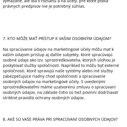
vymazané, ale iba v rozsahu a na účely, pre ktoré podľa
právnych predpisov nie je potrebný súhlas.
7. KTO MÔŽE MAŤ PRÍSTUP K VAŠIM OSOBNÝM ÚDAJOM?
Na spracúvanie údajov na marketingové účely môžu mať k
vašim údajom prístup aj ďalšie subjekty, ktoré spracúvajú
osobné údaje ako tzv. sprostredkovatelia, ktorých úlohou je
poskytovať služby spoločnosti. Napríklad to môžu byť externé
spoločnosti, ktoré spravujú naše systémy alebo iné služby
zabezpečujúce riadny chod spoločnosti a spracúvanie
osobných údajov na marketingové účely. S uvedenými
sprostredkovateľmi máme uzatvorenú zmluvu o spracúvaní
osobných údajov, na základe čoho sú tiež povinní dodržiavať
striktné pravidlá ochrany osobných údajov.
8. AKÉ SÚ VAŠE PRÁVA PRI SPRACÚVANÍ OSOBNÝCH ÚDAJOV?