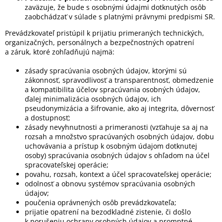
zaväzuje, že bude s osobnými údajmi dotknutých osôb
zaobchádzať v súlade s platnými právnymi predpismi SR.
Prevádzkovateľ pristúpil k prijatiu primeraných technických,
organizačných, personálnych a bezpečnostných opatrení
a záruk, ktoré zohľadňujú najmä:
zásady spracúvania osobných údajov, ktorými sú
zákonnosť, spravodlivosť a transparentnosť, obmedzenie
a kompatibilita účelov spracúvania osobných údajov,
ďalej minimalizácia osobných údajov, ich
pseudonymizácia a šifrovanie, ako aj integrita, dôvernosť
a dostupnosť;
zásady nevyhnutnosti a primeranosti (vzťahuje sa aj na
rozsah a množstvo spracúvaných osobných údajov, dobu
uchovávania a prístup k osobným údajom dotknutej
osoby) spracúvania osobných údajov s ohľadom na účel
spracovateľskej operácie;
povahu, rozsah, kontext a účel spracovateľskej operácie;
odolnosť a obnovu systémov spracúvania osobných
údajov;
poučenia oprávnených osôb prevádzkovateľa;
prijatie opatrení na bezodkladné zistenie, či došlo
k porušeniu ochrany osobných údajov a promptné