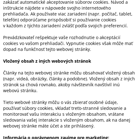
zakázať automatické akceptovanie súborov cookies. Návod a
inštrukcie nájdete v nápovede svojho internetového
prehliadača. Ak používate viac zariadení (napr. počítač, tablet,
telefón) odporúčame prispôsobiť si používanie cookies
v každom z týchto zariadení zvlášť podľa svojich preferencií.
Prevádzkovateľ rešpektuje vaše rozhodnutie o akceptácií
cookies vo vašom prehliadači. Vypnutie cookies však môže mať
dopad na funkčnosť tejto webovej stránky.
Vložený obsah z iných webových stránok
Články na tejto webovej stránke môžu obsahovať vložený obsah
(napr. videá, obrázky, články a podobne). Vložený obsah z iných
stránok sa chová rovnako, akoby návštevník navštívil inú
webovú stránku.
Tieto webové stránky môžu o vás zbierať osobné údaje,
používať súbory cookies, vkladať treťo-stranné sledovanie a
monitorovať vašu interakciu s vloženým obsahom, vrátane
sledovania vašej interakcie s vloženým obsahom, ak na danej
webovej stránke máte účet a ste prihlásený.
Informácia o oprávnenom zaujme pre marketing: