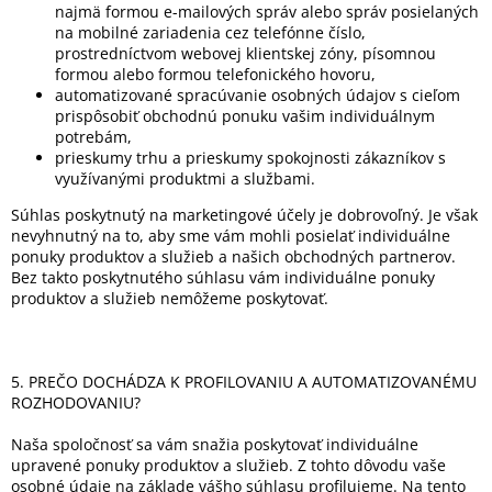
najmä formou e-mailových správ alebo správ posielaných
na mobilné zariadenia cez telefónne číslo,
prostredníctvom webovej klientskej zóny, písomnou
formou alebo formou telefonického hovoru,
automatizované spracúvanie osobných údajov s cieľom
prispôsobiť obchodnú ponuku vašim individuálnym
potrebám,
prieskumy trhu a prieskumy spokojnosti zákazníkov s
využívanými produktmi a službami.
Súhlas poskytnutý na marketingové účely je dobrovoľný. Je však
nevyhnutný na to, aby sme vám mohli posielať individuálne
ponuky produktov a služieb a našich obchodných partnerov.
Bez takto poskytnutého súhlasu vám individuálne ponuky
produktov a služieb nemôžeme poskytovať.
5. PREČO DOCHÁDZA K PROFILOVANIU A AUTOMATIZOVANÉMU
ROZHODOVANIU?
Naša spoločnosť sa vám snažia poskytovať individuálne
upravené ponuky produktov a služieb. Z tohto dôvodu vaše
osobné údaje na základe vášho súhlasu profilujeme. Na tento