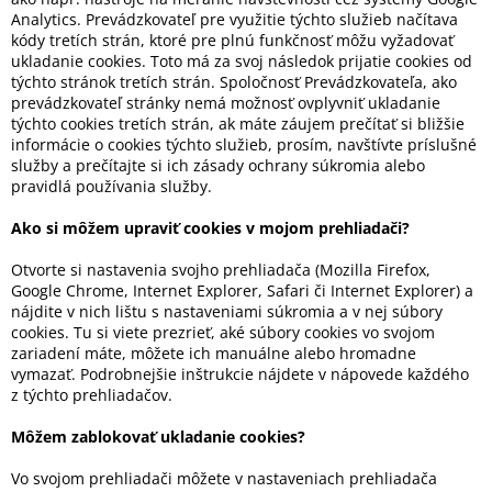
Analytics. Prevádzkovateľ pre využitie týchto služieb načítava
kódy tretích strán, ktoré pre plnú funkčnosť môžu vyžadovať
ukladanie cookies. Toto má za svoj následok prijatie cookies od
týchto stránok tretích strán. Spoločnosť Prevádzkovateľa, ako
prevádzkovateľ stránky nemá možnosť ovplyvniť ukladanie
týchto cookies tretích strán, ak máte záujem prečítať si bližšie
informácie o cookies týchto služieb, prosím, navštívte príslušné
služby a prečítajte si ich zásady ochrany súkromia alebo
pravidlá používania služby.
Ako si môžem upraviť cookies v mojom prehliadači?
Otvorte si nastavenia svojho prehliadača (Mozilla Firefox,
Google Chrome, Internet Explorer, Safari či Internet Explorer) a
nájdite v nich lištu s nastaveniami súkromia a v nej súbory
cookies. Tu si viete prezrieť, aké súbory cookies vo svojom
zariadení máte, môžete ich manuálne alebo hromadne
vymazať. Podrobnejšie inštrukcie nájdete v nápovede každého
z týchto prehliadačov.
Môžem zablokovať ukladanie cookies?
Vo svojom prehliadači môžete v nastaveniach prehliadača