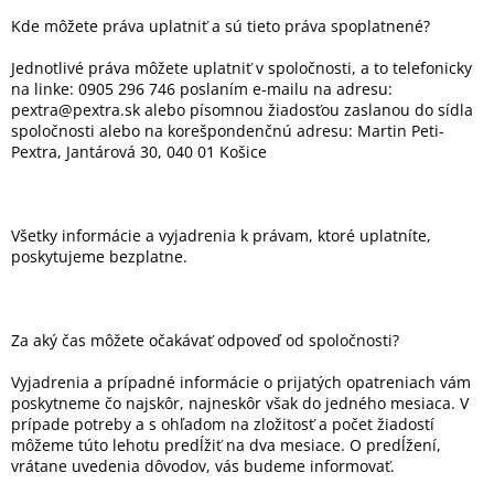
Kde môžete práva uplatniť a sú tieto práva spoplatnené?
Jednotlivé práva môžete uplatniť v spoločnosti, a to telefonicky
na linke: 0905 296 746
poslaním e-mailu na adresu:
pextra@pextra.sk
alebo písomnou žiadosťou zaslanou do sídla
spoločnosti alebo na korešpondenčnú adresu: Martin Peti-
Pextra, Jantárová 30, 040 01 Košice
Všetky informácie a vyjadrenia k právam, ktoré uplatníte,
poskytujeme bezplatne.
Za aký čas môžete očakávať odpoveď od spoločnosti?
Vyjadrenia a prípadné informácie o prijatých opatreniach vám
poskytneme čo najskôr, najneskôr však do jedného mesiaca. V
prípade potreby a s ohľadom na zložitosť a počet žiadostí
môžeme túto lehotu predĺžiť na dva mesiace. O predĺžení,
vrátane uvedenia dôvodov, vás budeme informovať.