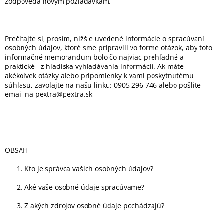
zodpovedá novým požiadavkám.
Prečítajte si, prosím, nižšie uvedené informácie o spracúvaní
osobných údajov, ktoré sme pripravili vo forme otázok, aby toto
informačné memorandum bolo čo najviac prehľadné a
praktické
z hľadiska vyhľadávania informácií. Ak máte
akékoľvek otázky alebo pripomienky k vami poskytnutému
súhlasu, zavolajte na našu linku: 0905 296 746 a
lebo pošlite
email na pextra@pextra.sk
OBSAH
Kto je správca vašich osobných údajov?
Aké vaše osobné údaje spracúvame?
Z akých zdrojov osobné údaje pochádzajú?