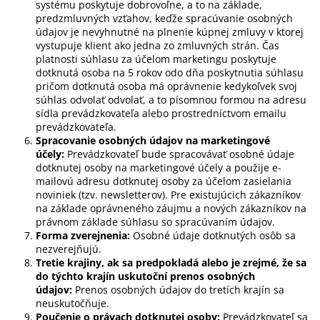
systému poskytuje dobrovoľne, a to na základe,
predzmluvných vzťahov, keďže spracúvanie osobných
údajov je nevyhnutné na plnenie kúpnej zmluvy v ktorej
vystupuje klient ako jedna zo zmluvných strán. Čas
platnosti súhlasu za účelom marketingu poskytuje
dotknutá osoba na 5 rokov odo dňa poskytnutia súhlasu
pričom dotknutá osoba má oprávnenie kedykoľvek svoj
súhlas odvolať odvolať, a to písomnou formou na adresu
sídla prevádzkovateľa alebo prostredníctvom emailu
prevádzkovateľa.
Spracovanie osobných údajov na marketingové
účely:
Prevádzkovateľ bude spracovávať osobné údaje
dotknutej osoby na marketingové účely a použije e-
mailovú adresu dotknutej osoby za účelom zasielania
noviniek (tzv. newsletterov). Pre existujúcich zákazníkov
na základe oprávneného záujmu a nových zákazníkov na
právnom základe súhlasu so spracúvaním údajov.
Forma zverejnenia:
Osobné údaje dotknutých osôb sa
nezverejňujú.
Tretie krajiny, ak sa predpokladá alebo je zrejmé, že sa
do týchto krajín uskutoční prenos osobných
údajov:
Prenos osobných údajov do tretích krajín sa
neuskutočňuje.
Poučenie o právach dotknutej osoby:
Prevádzkovateľ sa