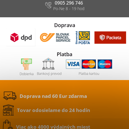
0905 296 746
Doprava
Platba
Doprava nad 60 Eur zdarma
Tovar odosielame do 24 hodín
Viac ako 4000 výdajných miest