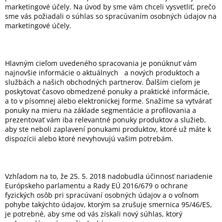
marketingové účely. Na úvod by sme vám chceli vysvetliť, prečo
sme vás požiadali o súhlas so spracúvaním osobných údajov na
marketingové účely.
Hlavným cieľom uvedeného spracovania je ponúknuť vám
najnovšie informácie o aktuálnych
a nových produktoch a
službách a našich obchodných partnerov. Ďalším cieľom je
poskytovať časovo obmedzené ponuky a praktické informácie,
a to v písomnej alebo elektronickej forme. Snažíme sa vytvárať
ponuky na mieru na základe segmentácie a profilovania a
prezentovať vám iba relevantné ponuky produktov a služieb,
aby ste neboli zaplavení ponukami produktov, ktoré už máte k
dispozícii alebo ktoré nevyhovujú vašim potrebám.
Vzhľadom na to, že 25. 5. 2018 nadobudla účinnosť nariadenie
Európskeho parlamentu a Rady EÚ 2016/679 o ochrane
fyzických osôb pri spracúvaní osobných údajov a o voľnom
pohybe takýchto údajov, ktorým sa zrušuje smernica 95/46/ES,
je potrebné, aby sme od vás získali nový súhlas, ktorý