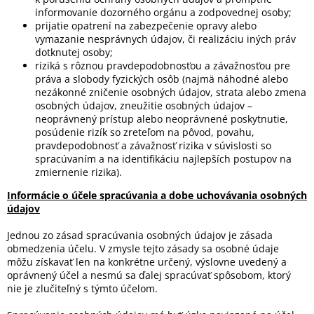
informovanie dozorného orgánu a zodpovednej osoby;
prijatie opatrení na zabezpečenie opravy alebo
vymazanie nesprávnych údajov, či realizáciu iných práv
dotknutej osoby;
riziká s rôznou pravdepodobnosťou a závažnosťou pre
práva a slobody fyzických osôb (najmä náhodné alebo
nezákonné zničenie osobných údajov, strata alebo zmena
osobných údajov, zneužitie osobných údajov –
neoprávnený prístup alebo neoprávnené poskytnutie,
posúdenie rizík so zreteľom na pôvod, povahu,
pravdepodobnosť a závažnosť rizika v súvislosti so
spracúvaním a na identifikáciu najlepších postupov na
zmiernenie rizika).
Informácie o účele spracúvania a dobe uchovávania osobných
údajov
Jednou zo zásad spracúvania osobných údajov je zásada
obmedzenia účelu. V zmysle tejto zásady sa osobné údaje
môžu získavať len na konkrétne určený, výslovne uvedený a
oprávnený účel a nesmú sa ďalej spracúvať spôsobom, ktorý
nie je zlučiteľný s týmto účelom.