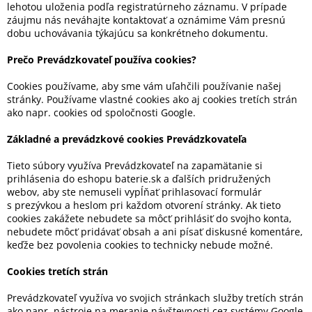
lehotou uloženia podľa registratúrneho záznamu. V prípade
záujmu nás neváhajte kontaktovať a oznámime Vám presnú
dobu uchovávania týkajúcu sa konkrétneho dokumentu.
Prečo Prevádzkovateľ používa cookies?
Cookies používame, aby sme vám uľahčili používanie našej
stránky. Používame vlastné cookies ako aj cookies tretích strán
ako napr. cookies od spoločnosti Google.
Základné a prevádzkové cookies Prevádzkovateľa
Tieto súbory využíva Prevádzkovateľ na zapamätanie si
prihlásenia do eshopu baterie.sk a ďalších pridružených
webov, aby ste nemuseli vypĺňať prihlasovací formulár
s prezývkou a heslom pri každom otvorení stránky. Ak tieto
cookies zakážete nebudete sa môcť prihlásiť do svojho konta,
nebudete môcť pridávať obsah a ani písať diskusné komentáre,
keďže bez povolenia cookies to technicky nebude možné.
Cookies tretích strán
Prevádzkovateľ využíva vo svojich stránkach služby tretích strán
ako napr. nástroje na meranie návštevnosti cez systémy Google