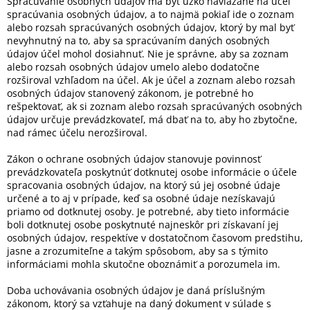
Spracúvanie osobných údajov má byť úzko naviazané na účel
spracúvania osobných údajov, a to najmä pokiaľ ide o zoznam
alebo rozsah spracúvaných osobných údajov, ktorý by mal byť
nevyhnutný na to, aby sa spracúvaním daných osobných
údajov účel mohol dosiahnuť. Nie je správne, aby sa zoznam
alebo rozsah osobných údajov umelo alebo dodatočne
rozširoval vzhľadom na účel. Ak je účel a zoznam alebo rozsah
osobných údajov stanovený zákonom, je potrebné ho
rešpektovať, ak si zoznam alebo rozsah spracúvaných osobných
údajov určuje prevádzkovateľ, má dbať na to, aby ho zbytočne,
nad rámec účelu nerozširoval.
Zákon o ochrane osobných údajov stanovuje povinnosť
prevádzkovateľa poskytnúť dotknutej osobe informácie o účele
spracovania osobných údajov, na ktorý sú jej osobné údaje
určené a to aj v prípade, keď sa osobné údaje nezískavajú
priamo od dotknutej osoby. Je potrebné, aby tieto informácie
boli dotknutej osobe poskytnuté najneskôr pri získavaní jej
osobných údajov, respektíve v dostatočnom časovom predstihu,
jasne a zrozumiteľne a takým spôsobom, aby sa s týmito
informáciami mohla skutočne oboznámiť a porozumela im.
Doba uchovávania osobných údajov je daná príslušným
zákonom, ktorý sa vzťahuje na daný dokument v súlade s