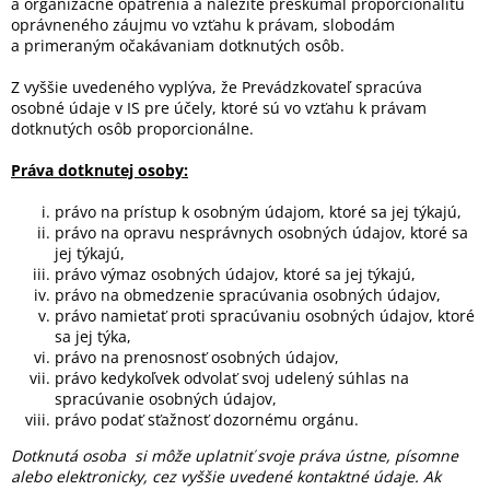
a organizačné opatrenia a náležite preskúmal proporcionalitu
oprávneného záujmu vo vzťahu k právam, slobodám
a primeraným očakávaniam dotknutých osôb.
Z vyššie uvedeného vyplýva, že Prevádzkovateľ spracúva
osobné údaje v IS pre účely, ktoré sú vo vzťahu k právam
dotknutých osôb proporcionálne.
Práva dotknutej osoby:
právo na prístup k osobným údajom, ktoré sa jej týkajú,
právo na opravu nesprávnych osobných údajov, ktoré sa
jej týkajú,
právo výmaz osobných údajov, ktoré sa jej týkajú,
právo na obmedzenie spracúvania osobných údajov,
právo namietať proti spracúvaniu osobných údajov, ktoré
sa jej týka,
právo na prenosnosť osobných údajov,
právo kedykoľvek odvolať svoj udelený súhlas na
spracúvanie osobných údajov,
právo podať sťažnosť dozornému orgánu.
Dotknutá osoba si môže uplatniť svoje práva ústne, písomne
alebo elektronicky, cez vyššie uvedené kontaktné údaje. Ak