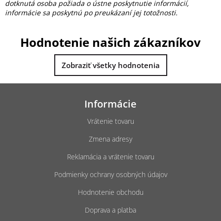
dotknutá osoba požiada o ústne poskytnutie informácií,
informácie sa poskytnú po preukázaní jej totožnosti.
Hodnotenie našich zákazníkov
Zobraziť všetky hodnotenia
Z
á
Informácie
p
ä
Vrátenie tovaru
t
Zmena adresy
i
e
Reklamácia a vrátenie tovaru
Podmienky ochrany osobných údajov
Hodnotenie obchodu
Doprava a platba