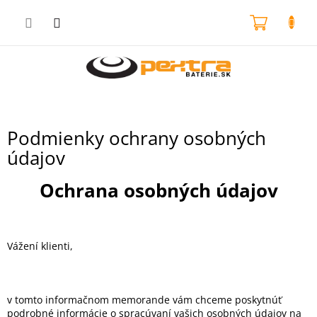
Prejsť
na
NÁKU
obsah
KOŠÍK
Podmienky ochrany osobných
údajov
Ochrana osobných údajov
Vážení klienti,
v tomto informačnom memorande vám chceme poskytnúť
podrobné informácie o spracúvaní vašich osobných údajov na