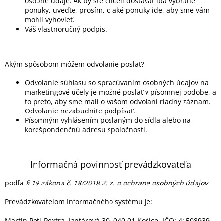
osobné údaje. Ak by ste chceli dostávať iba vybrané
ponuky, uveďte, prosím, o aké ponuky ide, aby sme vám
mohli vyhovieť.
Váš vlastnoručný podpis.
Akým spôsobom môžem odvolanie poslať?
Odvolanie súhlasu so spracúvaním osobných údajov na
marketingové účely je možné poslať v písomnej podobe, a
to preto, aby sme mali o vašom odvolaní riadny záznam.
Odvolanie nezabudnite podpísať.
P
ísomným vyhlásením poslaným do sídla alebo na
korešpondenčnú adresu spoločnosti.
Informačná povinnosť prevádzkovateľa
podľa
§ 19 zákona č. 18/2018 Z. z. o ochrane osobných údajov
Prevádzkovateľom Informačného systému je:
Martin Peti-Pextra, Jantárová 30, 040 01 Košice, IČO: 41508939,