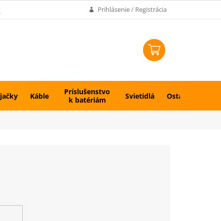
k
Prihlásenie / Registrácia
NÁKUPNÝ
KOŠÍK
Príslušenstvo
jačky
Káble
Svietidlá
Ostatné
k batériám