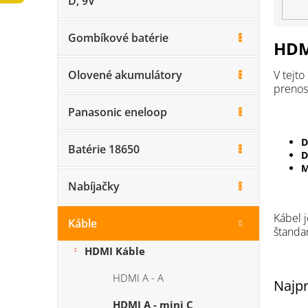
D, 9V
n
e
l
Gombíkové batérie
HDMI
V tejto
Olovené akumulátory
prenos
Panasonic eneloop
D
Batérie 18650
D
M
Nabíjačky
Kábel 
Káble
štand
HDMI Káble
HDMI A - A
Najpr
HDMI A - mini C