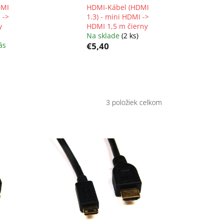
DMI
HDMI-Kábel (HDMI
 ->
1.3) - mini HDMI ->
y
HDMI 1,5 m čierny
Na sklade
(2 ks)
ás
€5,40
3
položiek celkom