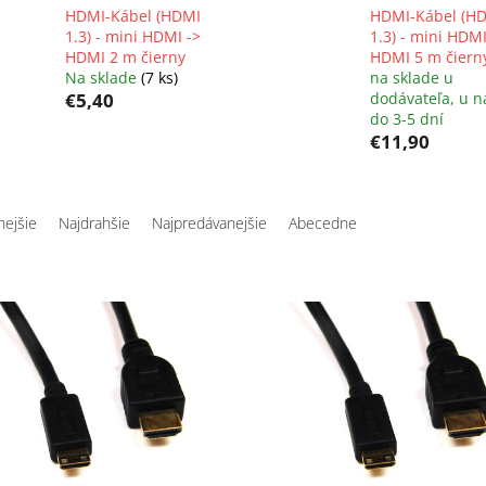
HDMI-Kábel (HDMI
HDMI-Kábel (H
1.3) - mini HDMI ->
1.3) - mini HDMI
HDMI 2 m čierny
HDMI 5 m čiern
Na sklade
(7 ks)
na sklade u
€5,40
dodávateľa, u n
do 3-5 dní
€11,90
nejšie
Najdrahšie
Najpredávanejšie
Abecedne