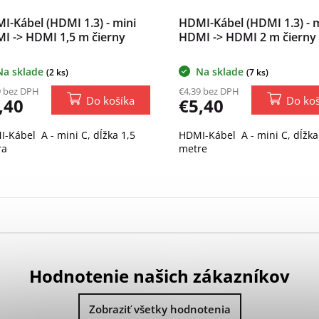
I-Kábel (HDMI 1.3) - mini
HDMI-Kábel (HDMI 1.3) - 
I -> HDMI 1,5 m čierny
HDMI -> HDMI 2 m čierny
Na sklade
Na sklade
(2 ks)
(7 ks)
9 bez DPH
€4,39 bez DPH
Do košíka
Do koš
,40
€5,40
-Kábel A - mini C, dĺžka 1,5
HDMI-Kábel A - mini C, dĺžka
ra
metre
O
v
l
á
d
Hodnotenie našich zákazníkov
a
c
Zobraziť všetky hodnotenia
i