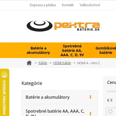
Prejsť
Doprava a platba
Kontakt
Veľkoobchod
na
obsah
Spotrebné
Batérie a
Gombíkov
batérie AA,
akumulátory
batérie
AAA, C, D, 9V
Domov
Káble
HDMI Káble
HDMI A - mini C
B
Cen
Kategórie
Preskočiť
o
kategórie
č
n
Batérie a akumulátory
€
5
ý
p
Spotrebné batérie AA, AAA, C,
a