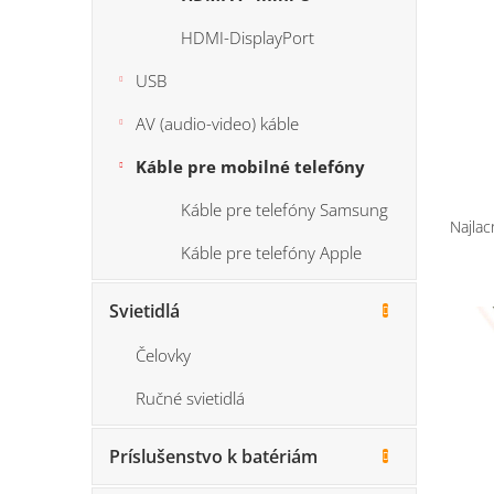
HDMI-DisplayPort
USB
AV (audio-video) káble
Káble pre mobilné telefóny
R
Káble pre telefóny Samsung
a
Najlac
d
Káble pre telefóny Apple
e
V
n
Svietidlá
ý
i
p
e
Čelovky
i
p
s
r
Ručné svietidlá
p
o
r
d
Príslušenstvo k batériám
o
u
d
k