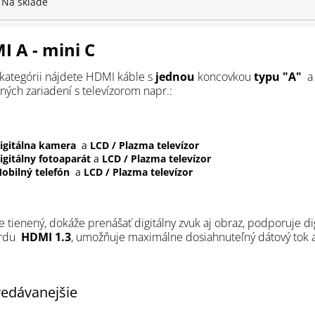
Na sklade
 A - mini C
 kategórii nájdete HDMI káble s
jednou
koncovkou
typu
"A"
ných zariadení s televízorom napr.:
igitálna kamera
a
LCD / Plazma televízor
igitálny fotoaparát
a
LCD / Plazma televízor
obilný telefón
a
LCD / Plazma televízor
je tienený, dokáže prenášať digitálny zvuk aj obraz, podporuje 
ardu
HDMI 1.3
, umožňuje maximálne dosiahnuteľný dátový tok a
edávanejšie