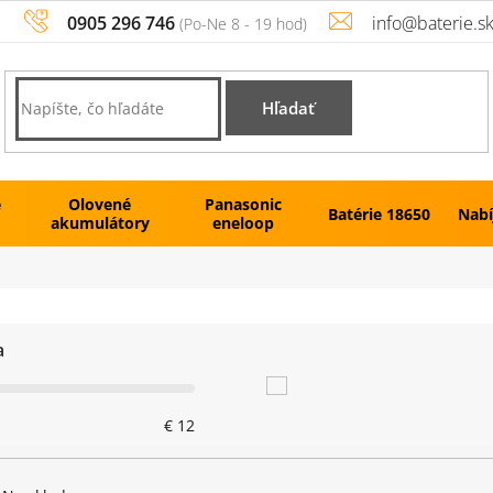
0905 296 746
info@baterie.s
Hľadať
é
Olovené
Panasonic
Batérie 18650
Nabí
akumulátory
eneloop
a
€
12