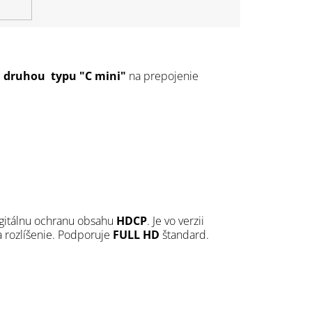
a
druhou typu "C mini"
na prepojenie
digitálnu ochranu obsahu
HDCP
. Je vo verzii
 rozlíšenie. Podporuje
FULL HD
štandard.