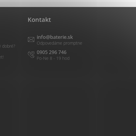
Kontakt
info
@
baterie.sk
é dobré?
0905 296 746
et!