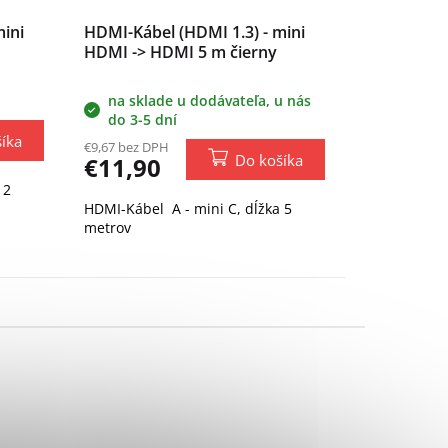
mini
HDMI-Kábel (HDMI 1.3) - mini
HDMI -> HDMI 5 m čierny
na sklade u dodávateľa, u nás
do 3-5 dní
íka
€9,67 bez DPH
Do košíka
€11,90
 2
HDMI-Kábel A - mini C, dĺžka 5
metrov