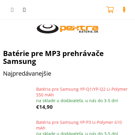
Prejsť
na
NÁKU
obsah
KOŠÍK
Batérie pre MP3 prehrávače
Samsung
Najpredávanejšie
Batéria pre Samsung YP-Q1/YP-Q2 Li-Polymer
550 mAh
na sklade u dodávateľa, u nás do 3-5 dní
€14,90
Batéria pre Samsung YP-P3 Li-Polymer 610
mAh
na sklade u dodávateľa, u nás do 3-5 dní