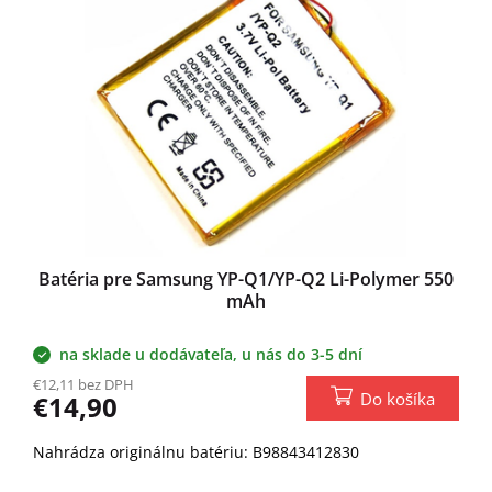
s
p
r
o
d
u
k
t
o
v
Batéria pre Samsung YP-Q1/YP-Q2 Li-Polymer 550
mAh
na sklade u dodávateľa, u nás do 3-5 dní
€12,11 bez DPH
Do košíka
€14,90
Nahrádza originálnu batériu: B98843412830