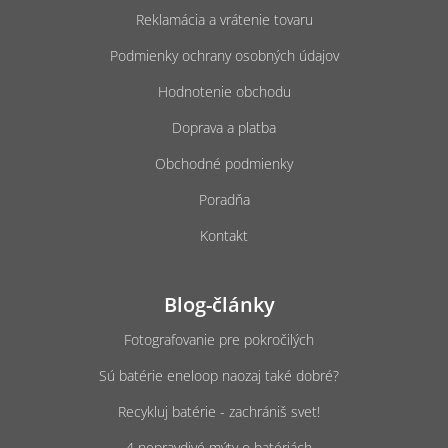
e
i
Reklamácia a vrátenie tovaru
s
u
Podmienky ochrany osobných údajov
Hodnotenie obchodu
Doprava a platba
Obchodné podmienky
Poradňa
Kontakt
Blog-články
Fotografovanie pre pokročilých
Sú batérie eneloop naozaj také dobré?
Recykluj batérie - zachrániš svet!
4 nepravdivé mýty o batériách