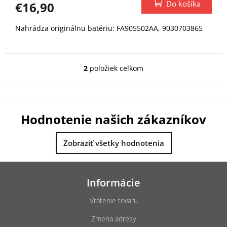
Do košíka
€16,90
Nahrádza originálnu batériu: FA905502AA, 9030703865
2
položiek celkom
O
v
l
á
d
Hodnotenie našich zákazníkov
a
c
i
Zobraziť všetky hodnotenia
e
p
Z
r
á
v
Informácie
k
p
y
ä
Vrátenie tovaru
v
t
ý
Zmena adresy
i
p