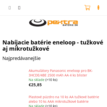
Prejsť
na
NÁKU
obsah
KOŠÍK
Nabíjacie batérie eneloop - tužkové
aj mikrotužkové
Najpredávanejšie
Akumulátory Panasonic eneloop pro BK-
3HCDE/4BE 2500 mAh AA 4 ks blister
Na sklade
(>10 ks)
€25,85
Plastové púzdro na 10 ks AA tužkové batérie
alebo 10 ks AAA mikrotužkové batérie
Na sklade
(>10 ks)