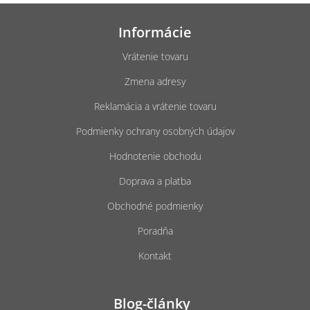
k
Z
y
á
v
Informácie
p
ý
p
ä
Vrátenie tovaru
i
t
s
Zmena adresy
i
u
e
Reklamácia a vrátenie tovaru
Podmienky ochrany osobných údajov
Hodnotenie obchodu
Doprava a platba
Obchodné podmienky
Poradňa
Kontakt
Blog-články