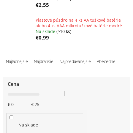
€2,55
Plastové púzdro na 4 ks AA tužkové batérie
alebo 4 ks AAA mikrotužkové batérie modré
Na sklade
(>10 ks)
€0,99
R
a
Najlacnejšie
Najdrahšie
Najpredávanejšie
Abecedne
d
e
n
Cena
i
e
p
€
0
€
75
r
o
d
u
Na sklade
k