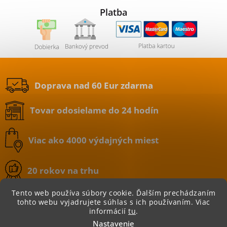
Platba
Doprava nad 60 Eur zdarma
Tovar odosielame do 24 hodín
Viac ako 4000 výdajných miest
20 rokov na trhu
Tento web používa súbory cookie. Ďalším prechádzaním
tohto webu vyjadrujete súhlas s ich používaním. Viac
informácií
tu
.
Copyright 2026
BATERIE.sk | internetový obchod
.
Nastavenie