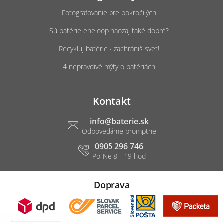
Fotografovanie pre pokročilých
Sú batérie eneloop naozaj také dobré?
Recykluj batérie - zachrániš svet!
4 nepravdivé mýty o batériách
Kontakt
info
@
baterie.sk
0905 296 746
Doprava