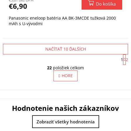
Do košíka
€6,90
Panasonic eneloop batéria AA BK-3MCDE tužková 2000
mAh s U-vývodmi
NAČÍTAŤ 10 ĎALŠÍCH
S
1
2
t
O
r
22
položiek celkom
v
á
l
HORE
n
á
k
o
d
v
a
a
c
n
i
i
Hodnotenie našich zákazníkov
e
e
p
r
Zobraziť všetky hodnotenia
v