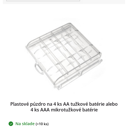
t
o
V
v
ý
p
i
s
p
r
o
d
u
k
t
o
v
Plastové púzdro na 4 ks AA tužkové batérie alebo
4 ks AAA mikrotužkové batérie
Na sklade
(>10 ks)