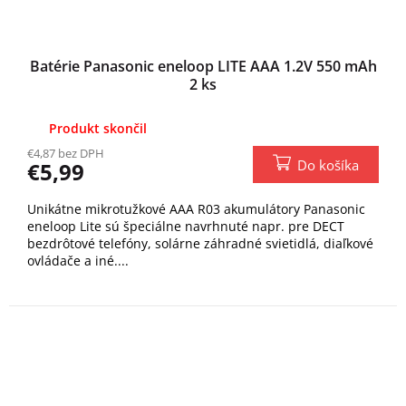
Batérie Panasonic eneloop LITE AAA 1.2V 550 mAh
2 ks
Produkt skončil
€4,87 bez DPH
Do košíka
€5,99
Unikátne mikrotužkové AAA R03 akumulátory Panasonic
eneloop Lite sú špeciálne navrhnuté napr. pre DECT
bezdrôtové telefóny, solárne záhradné svietidlá, diaľkové
ovládače a iné....