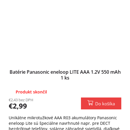
Batérie Panasonic eneloop LITE AAA 1.2V 550 mAh
1 ks
Produkt skončil
€2,43 bez DPH
Do košíka
€2,99
Unikátne mikrotužkové AAA R03 akumulátory Panasonic
eneloop Lite sú špeciálne navrhnuté napr. pre DECT
bezdrôtové telefóny, solárne záhradné svietidlá, diaľkové