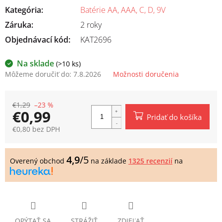
Kategória
:
Batérie AA, AAA, C, D, 9V
Záruka
:
2 roky
Objednávací kód:
KAT2696
Na sklade
(>10 ks)
Môžeme doručiť do:
7.8.2026
Možnosti doručenia
€1,29
–23 %
€0,99
Pridať do košíka
€0,80 bez DPH
Jednotková
cena:
4,9
/5
Overený obchod
na základe
1325 recenzií
na
OPÝTAŤ SA
STRÁŽIŤ
ZDIEĽAŤ