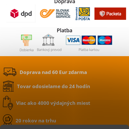
Doprava
Platba
Doprava nad 60 Eur zdarma
Tovar odosielame do 24 hodín
Viac ako 4000 výdajných miest
20 rokov na trhu