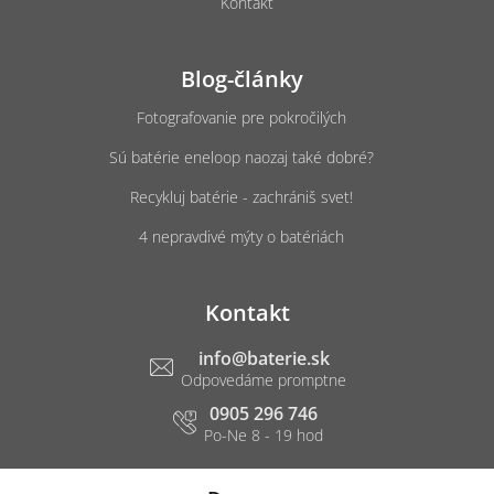
Kontakt
Blog-články
Fotografovanie pre pokročilých
Sú batérie eneloop naozaj také dobré?
Recykluj batérie - zachrániš svet!
4 nepravdivé mýty o batériách
Kontakt
info
@
baterie.sk
0905 296 746