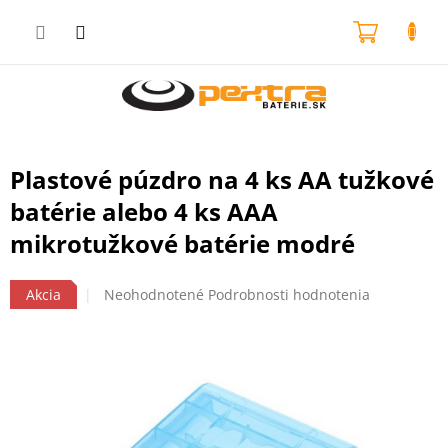
Prejsť
na
NÁKU
obsah
KOŠÍK
Plastové púzdro na 4 ks AA tužkové
batérie alebo 4 ks AAA
mikrotužkové batérie modré
Priemerné
Akcia
Neohodnotené
Podrobnosti hodnotenia
hodnotenie
produktu
je
0,0
z
5
hviezdičiek.