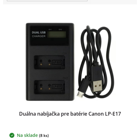
t
o
V
v
ý
p
i
s
p
r
o
d
u
k
t
o
v
Duálna nabíjačka pre batérie Canon LP-E17
Na sklade
(8 ks)