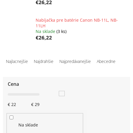
€26,22
Nabíjačka pre batérie Canon NB-11L, NB-
11LH
Na sklade
(3 ks)
€26,22
R
a
Najlacnejšie
Najdrahšie
Najpredávanejšie
Abecedne
d
e
n
Cena
i
e
p
€
22
€
29
r
o
d
u
Na sklade
k