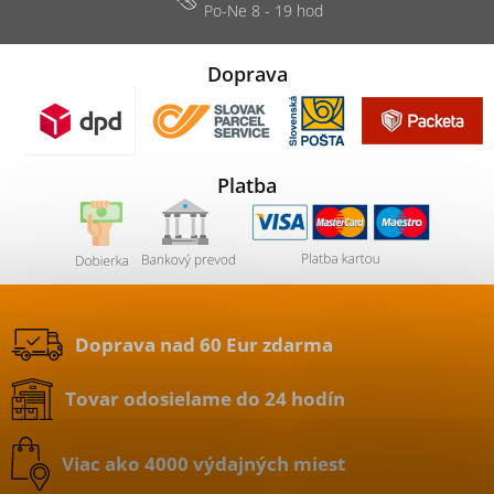
Doprava
Platba
Doprava nad 60 Eur zdarma
Tovar odosielame do 24 hodín
Viac ako 4000 výdajných miest