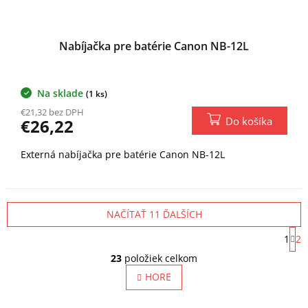
Nabíjačka pre batérie Canon NB-12L
Na sklade
(1 ks)
€21,32 bez DPH
Do košíka
€26,22
Externá nabíjačka pre batérie Canon NB-12L
NAČÍTAŤ 11 ĎALŠÍCH
S
1
2
t
O
r
23
položiek celkom
v
á
l
HORE
n
á
k
o
d