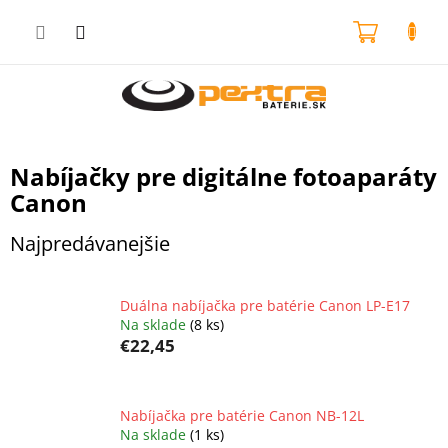
Prejsť
na
NÁKU
obsah
KOŠÍK
Nabíjačky pre digitálne fotoaparáty
Canon
Najpredávanejšie
Duálna nabíjačka pre batérie Canon LP-E17
Na sklade
(8 ks)
€22,45
Nabíjačka pre batérie Canon NB-12L
Na sklade
(1 ks)