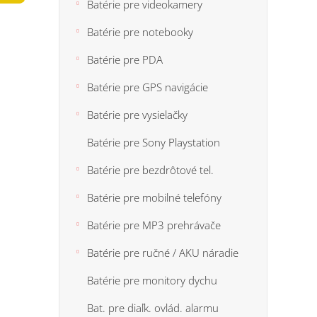
n
Batérie pre videokamery
5
e
hviezdi
Batérie pre notebooky
l
Batérie pre PDA
Batérie pre GPS navigácie
Batérie pre vysielačky
Batérie pre Sony Playstation
Batérie pre bezdrôtové tel.
Batérie pre mobilné telefóny
Batérie pre MP3 prehrávače
Batérie pre ručné / AKU náradie
Batérie pre monitory dychu
Bat. pre diaľk. ovlád. alarmu