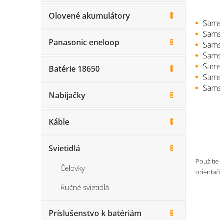
Olovené akumulátory
Sams
Sams
Panasonic eneloop
Sams
Sams
Sam
Batérie 18650
Sam
Sams
Nabíjačky
Káble
Svietidlá
Použitie
Čelovky
orientač
Ručné svietidlá
Príslušenstvo k batériám