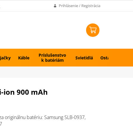
k
Prihlásenie / Registrácia
NÁKUPNÝ
KOŠÍK
Príslušenstvo
jačky
Káble
Svietidlá
Ostatné
k batériám
i-ion 900 mAh
a originálnu batériu: Samsung SLB-0937,
7