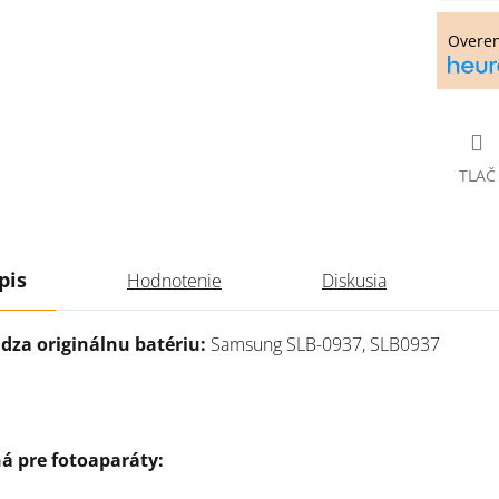
cena:
Overe
TLAČ
pis
Hodnotenie
Diskusia
dza originálnu batériu:
Samsung SLB-0937, SLB0937
á pre fotoaparáty: