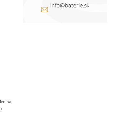
info
@
baterie.sk
 len na
u.