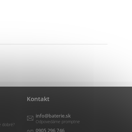
Kontakt
info
@
baterie.sk
é dobré?
0905 296 746