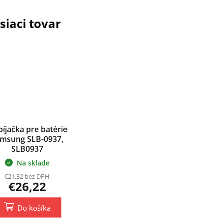
siaci tovar
íjačka pre batérie
msung SLB-0937,
SLB0937
Na sklade
€21,32 bez DPH
€26,22
Do košíka