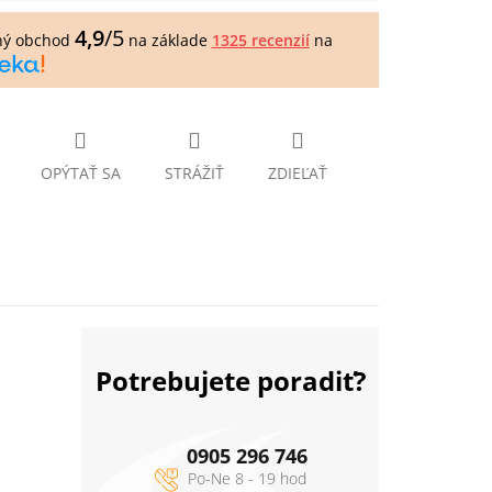
4,9
/5
ný obchod
na základe
1325 recenzií
na
OPÝTAŤ SA
STRÁŽIŤ
ZDIEĽAŤ
Potrebujete poradiť?
0905 296 746