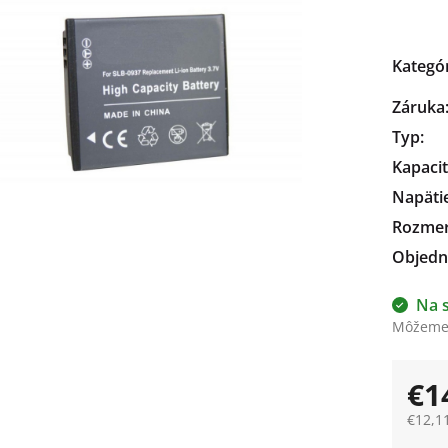
čiek.
Kategó
Záruka
Typ
:
Kapaci
Napäti
Rozme
Objedn
Na 
Môžeme 
€1
€12,1
Jedno