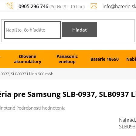
0905 296 746
info@baterie.s
Hľadať
é
Olovené
Panasonic
Batérie 18650
Nabí
akumulátory
eneloop
-0937, SLB0937 Li-ion 900 mAh
éria pre Samsung SLB-0937, SLB0937 L
rné
notené
Podrobnosti hodnotenia
enie
tu
Nahrádz
SLB093