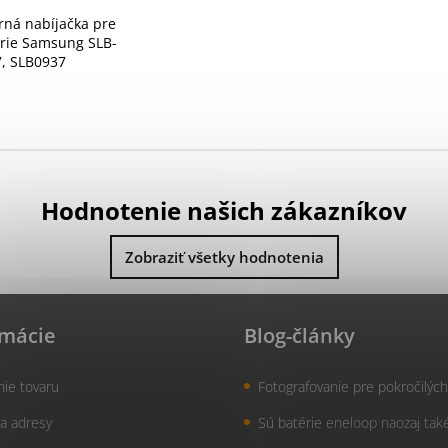
rná nabíjačka pre
rie Samsung SLB-
, SLB0937
Hodnotenie našich zákazníkov
Zobraziť všetky hodnotenia
rmácie
Blog-články
nie tovaru
Fotografovanie pre pokročilých
a adresy
Sú batérie eneloop naozaj tak