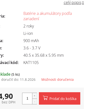
celý popis
Batérie a akumulátory podľa
ria
:
zariadení
:
2 roky
Li-ion
ta
:
900 mAh
e
:
3.6 - 3.7 V
ry
:
40.5 x 35.68 x 5.95 mm
ávací kód:
KAT1105
sklade
(5 ks)
doručiť do:
11.8.2026
Možnosti doručenia
4,90
Pridať do košíka
1 bez DPH
tková