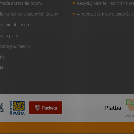
mácia a vrátenie tovaru
Recykluj batérie - zachrániš sv
enky ochrany osobných údajov
4 nepravdivé mýty o batériách
otenie obchodu
va a platba
odné podmienky
ňa
kt
Platba