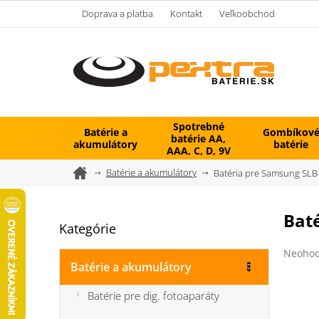
Prejsť
Doprava a platba
Kontakt
Veľkoobchod
na
obsah
Spotrebné
Batérie a
Gombíkov
batérie AA,
akumulátory
batérie
AAA, C, D, 9V
Domov
Batérie a akumulátory
Batéria pre Samsung SLB
B
Bat
Kategórie
Preskočiť
o
kategórie
č
Prieme
Neohod
n
hodnot
Batérie a akumulátory
ý
produk
je
p
Batérie pre dig. fotoaparáty
0,0
a
z