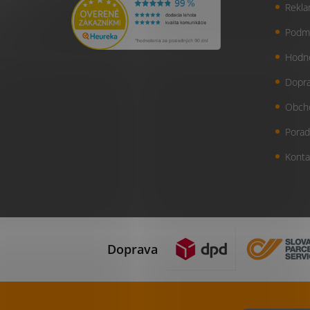
Rekla
Podmi
Hodn
Dopra
Obch
Porad
Konta
Doprava