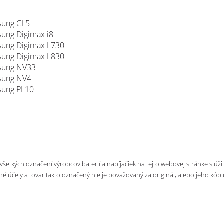
ung CL5
ung Digimax i8
ung Digimax L730
ung Digimax L830
sung NV33
sung NV4
ung PL10
 všetkých označení výrobcov baterií a nabíjačiek na tejto webovej stránke slúži
né účely a tovar takto označený nie je považovaný za originál, alebo jeho kópi