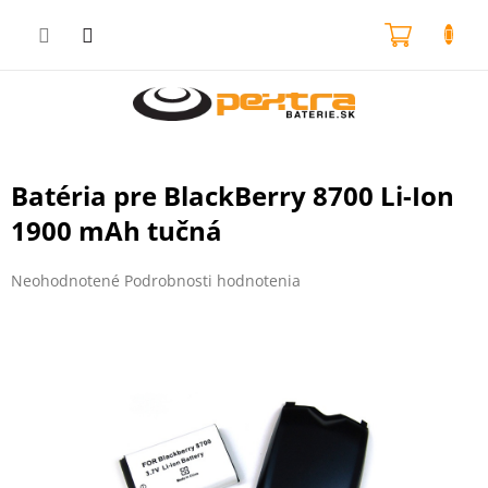
Prejsť
na
NÁKU
obsah
KOŠÍK
Batéria pre BlackBerry 8700 Li-Ion
1900 mAh tučná
Priemerné
Neohodnotené
Podrobnosti hodnotenia
hodnotenie
produktu
je
0,0
z
5
hviezdičiek.