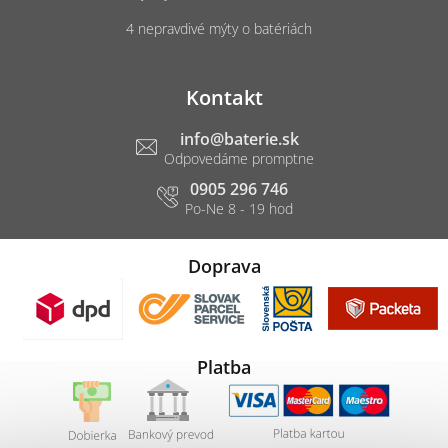
4 nepravdivé mýty o batériách
Kontakt
info
@
baterie.sk
0905 296 746
Doprava
Platba