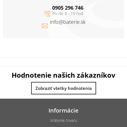
0905 296 746
info
@
baterie.sk
Hodnotenie našich zákazníkov
Zobraziť všetky hodnotenia
Z
á
Informácie
p
ä
Vrátenie tovaru
t