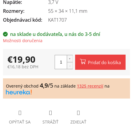
Napätie
:
3,7 V
Rozmery
:
55 × 34 × 11,1 mm
Objednávací kód:
KAT1707
na sklade u dodávateľa, u nás do 3-5 dní
Možnosti doručenia
€19,90
Pridať do košíka
€16,18 bez DPH
Jednotková
cena:
4,9
/5
Overený obchod
na základe
1325 recenzií
na
OPÝTAŤ SA
STRÁŽIŤ
ZDIEĽAŤ