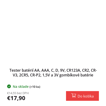
Tester batérií AA, AAA, C, D, 9V, CR123A, CR2, CR-
V3, 2CR5, CR-P2, 1,5V a 3V gombíkové batérie
Na sklade
(>10 ks)
€14,55 bez DPH
Do košíka
€17,90