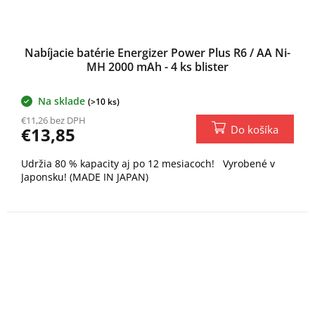
Nabíjacie batérie Energizer Power Plus R6 / AA Ni-
MH 2000 mAh - 4 ks blister
Na sklade
Priemerné
(>10 ks)
hodnotenie
€11,26 bez DPH
produktu
Do košíka
€13,85
je
5,0
Udržia 80 % kapacity aj po 12 mesiacoch! Vyrobené v
z
Japonsku! (MADE IN JAPAN)
5
hviezdičiek.