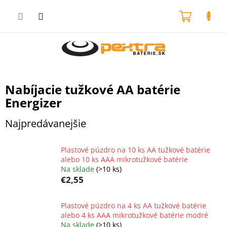
Prejsť
na
NÁKU
obsah
KOŠÍK
Nabíjacie tužkové AA batérie
Energizer
Najpredávanejšie
Plastové púzdro na 10 ks AA tužkové batérie
alebo 10 ks AAA mikrotužkové batérie
Na sklade
(>10 ks)
€2,55
Plastové púzdro na 4 ks AA tužkové batérie
alebo 4 ks AAA mikrotužkové batérie modré
Na sklade
(>10 ks)