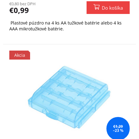
€0,80 bez DPH
Do košíka
€0,99
Plastové púzdro na 4 ks AA tužkové batérie alebo 4 ks
AAA mikrotužkové batérie.
Akcia
€1,29
–23 %