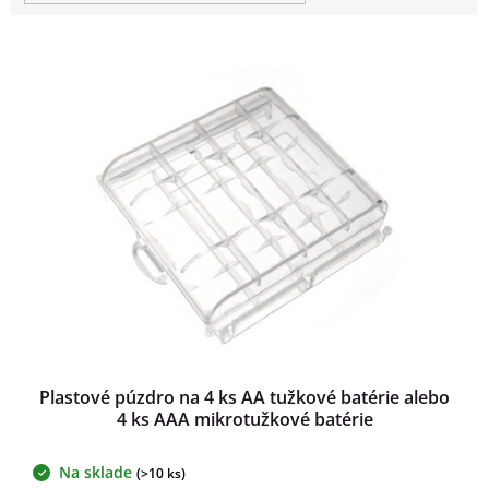
t
o
V
v
ý
p
i
s
p
r
o
d
u
k
t
o
v
Plastové púzdro na 4 ks AA tužkové batérie alebo
4 ks AAA mikrotužkové batérie
Na sklade
(>10 ks)