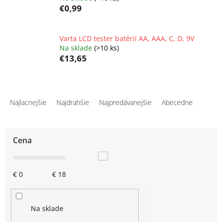
€0,99
Varta LCD tester batérií AA, AAA, C, D, 9V
Na sklade
(>10 ks)
€13,65
R
a
Najlacnejšie
Najdrahšie
Najpredávanejšie
Abecedne
d
e
n
Cena
i
e
p
€
0
€
18
r
o
d
u
Na sklade
k