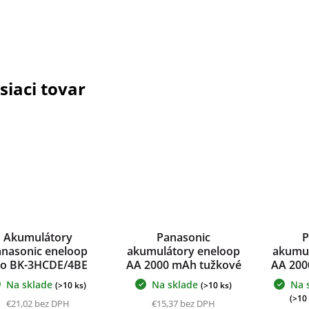
siaci tovar
Akumulátory
Panasonic
P
anasonic eneloop
akumulátory eneloop
akumul
ro BK-3HCDE/4BE
AA 2000 mAh tužkové
AA 200
500 mAh AA 4 ks
4 ks + púzdro na
16 ks 
Na sklade
Na sklade
Na 
(>10 ks)
(>10 ks)
blister
batérie ZADARMO
bat
(>10
€21,02 bez DPH
€15,37 bez DPH