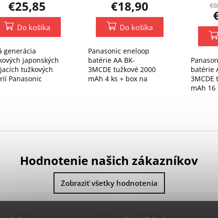
€25,85
€18,90
€6
Do košíka
Do košíka
 generácia
Panasonic eneloop
kových japonských
batérie AA BK-
Panason
jacích tužkových
3MCDE tužkové 2000
batérie 
rií Panasonic
mAh 4 ks + box na
3MCDE t
oop pro je ideálnou
batérie ZADARMO
mAh 16 k
ou pre napájanie
batérie
adení s vysokým
erom energie
Hodnotenie našich zákazníkov
Zobraziť všetky hodnotenia