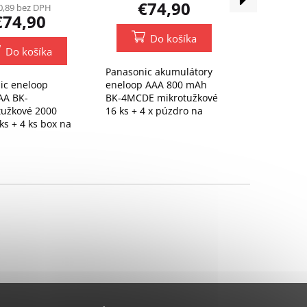
€74,90
produkt
0,89 bez DPH
produktu
€74,90
je
5,0
Do košíka
z
Do košíka
5
hviezdičiek.
Panasonic akumulátory
ic eneloop
eneloop AAA 800 mAh
AA BK-
BK-4MCDE mikrotužkové
užkové 2000
16 ks + 4 x púzdro na
s + 4 ks box na
batérie ZADARMO
 ZADARMO