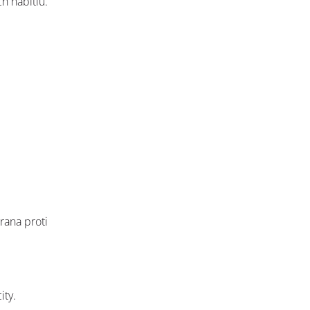
ch nabitiu.
rana proti
ity.