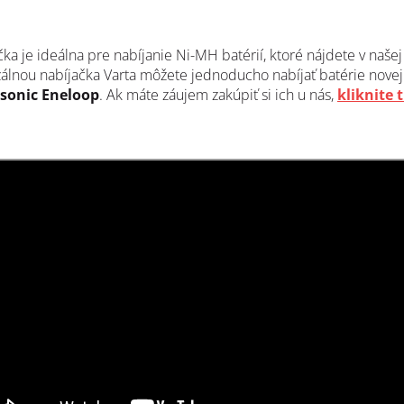
ka je ideálna pre nabíjanie Ni-MH batérií, ktoré nájdete v naše
zálnou nabíjačka Varta môžete jednoducho nabíjať batérie novej
sonic Eneloop
. Ak máte záujem zakúpiť si ich u nás,
kliknite 