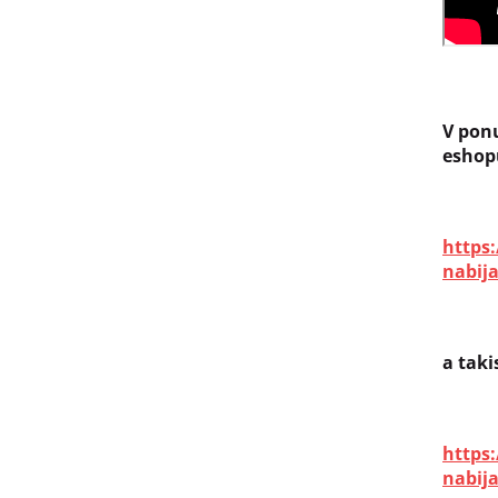
V pon
eshop
https
nabija
a taki
https
nabija