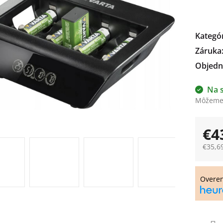
čiek.
Kategó
Záruka
Objedn
Na 
Môžeme 
€4
€35,6
Jedno
cena:
Overe