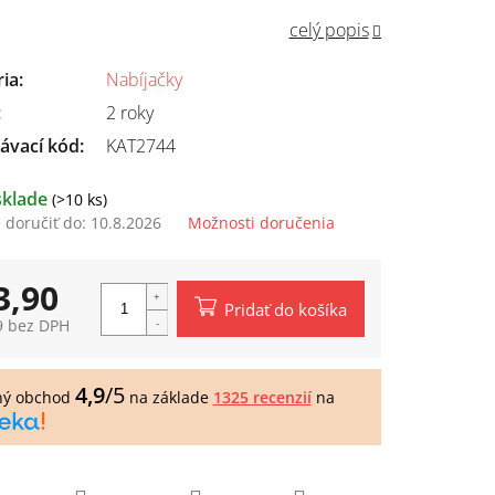
celý popis
ria
:
Nabíjačky
:
2 roky
ávací kód:
KAT2744
sklade
(>10 ks)
doručiť do:
10.8.2026
Možnosti doručenia
3,90
Pridať do košíka
9 bez DPH
tková
4,9
/5
ný obchod
na základe
1325 recenzií
na