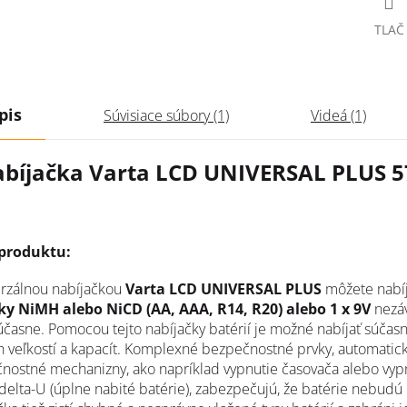
TLAČ
pis
Súvisiace súbory (1)
Videá (1)
bíjačka Varta LCD UNIVERSAL PLUS 5
 produktu:
erzálnou nabíjačkou
Varta LCD UNIVERSAL PLUS
môžete nabíj
ky NiMH alebo NiCD (AA, AAA, R14, R20) alebo 1 x 9V
nezáv
účasne.
Pomocou tejto nabíjačky batérií je možné nabíjať súčas
 veľkostí a kapacít.
Komplexné bezpečnostné prvky, automatic
nostné mechanizny, ako napríklad vypnutie časovača alebo vyp
delta-U (úplne nabité batérie), zabezpečujú, že batérie nebudú 