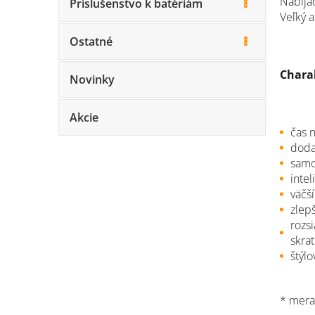
Nabíjač
Príslušenstvo k batériám
Veľký a
Ostatné
Charak
Novinky
Akcie
čas
n
doda
samo
inte
v
äčš
zlep
rozs
skrat
štýl
* meran