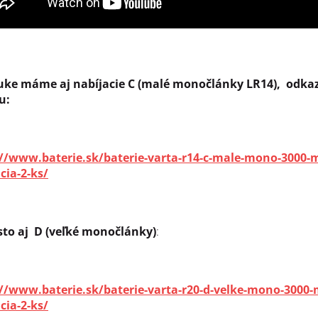
uke máme aj nabíjacie C (malé monočlánky LR14), odka
u:
://www.baterie.sk/baterie-varta-r14-c-male-mono-3000-
cia-2-ks/
sto aj D (veľké monočlánky)
:
://www.baterie.sk/baterie-varta-r20-d-velke-mono-3000
cia-2-ks/