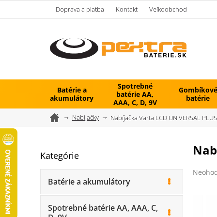
Prejsť
Doprava a platba
Kontakt
Veľkoobchod
na
obsah
Spotrebné
Batérie a
Gombíkov
batérie AA,
akumulátory
batérie
AAA, C, D, 9V
Domov
Nabíjačky
Nabíjačka Varta LCD UNIVERSAL PLUS
B
Nab
Kategórie
Preskočiť
o
kategórie
č
Prieme
Neohod
n
hodnot
Batérie a akumulátory
ý
produk
je
p
0,0
Spotrebné batérie AA, AAA, C,
a
z