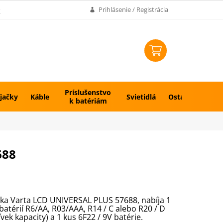
k
Prihlásenie / Registrácia
NÁKUPNÝ
KOŠÍK
Príslušenstvo
jačky
Káble
Svietidlá
Ostatné
k batériám
688
ka Varta LCD UNIVERSAL PLUS 57688, nabíja 1
 batérií R6/AA, R03/AAA, R14 / C alebo R20 / D
ľvek kapacity) a 1 kus 6F22 / 9V batérie.