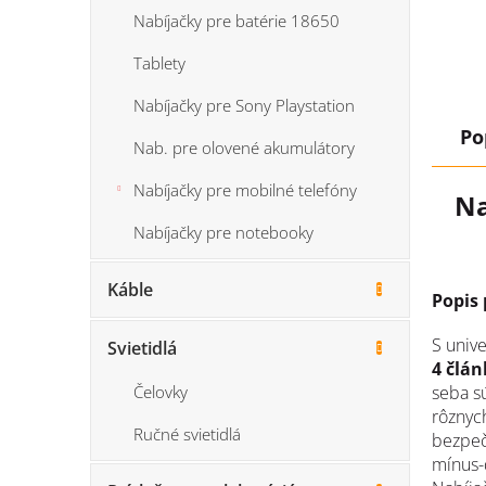
Nabíjačky pre batérie 18650
Tablety
Nabíjačky pre Sony Playstation
Po
Nab. pre olovené akumulátory
Nabíjačky pre mobilné telefóny
Na
Nabíjačky pre notebooky
Káble
Popis
S univ
Svietidlá
4 člán
seba s
Čelovky
rôznych
Ručné svietidlá
bezpeč
mínus-