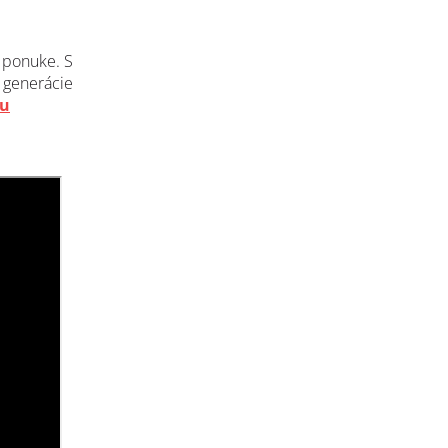
j ponuke. S
 generácie
tu