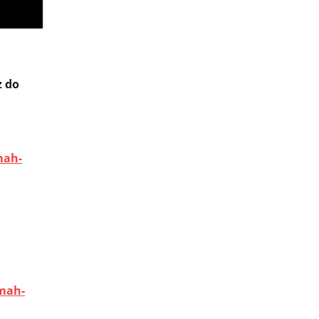
z do
mah-
-mah-