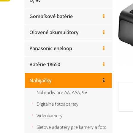
D, 9V
n
5
e
hviezdi
l
Gombíkové batérie
Olovené akumulátory
Panasonic eneloop
Batérie 18650
Nabíjačky
Nabíjačky pre AA, AAA, 9V
Digitálne fotoaparáty
Videokamery
Sieťové adaptéry pre kamery a foto