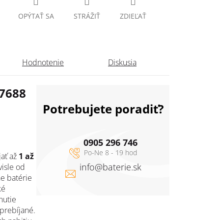
OPÝTAŤ SA
STRÁŽIŤ
ZDIEĽAŤ
Hodnotenie
Diskusia
7688
Potrebujete poradiť?
0905 296 746
ať až
1 až
info
@
baterie.sk
isle od
ne batérie
ké
nutie
prebíjané.