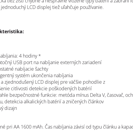
ka tiež zistí chybné a nesprávne vložené typy batérií a zabráni i
 jednoduchý LCD displej tiež uľahčuje používanie.
teristika:
abíjania: 4 hodiny *
točný USB port na nabíjanie externých zariadení
statné
nabíjacie šachty
ligentný systém ukončenia nabíjania
í a zjednodušený LCD displej pre väčšie pohodlie
z
šenie citlivosti detekcie poškodených batérií
iahle bezpečnostné funkcie: metóda mínus Delta V, časovač, och
u, detekcia alkalických batérií a zničených článkov
ový
dizajn
é pri AA 1600 mAh. Čas nabíjania závisí od typu článku a kapac