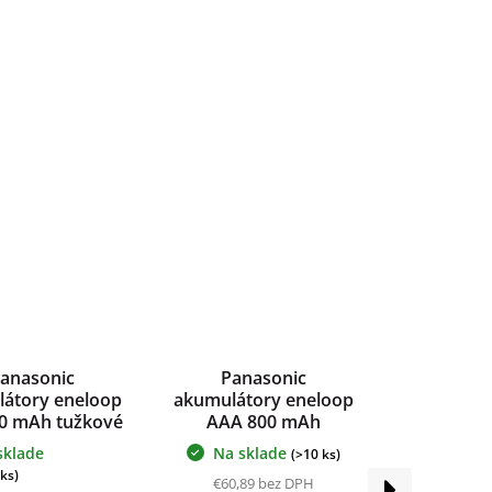
anasonic
Panasonic
átory eneloop
akumulátory eneloop
0 mAh tužkové
AAA 800 mAh
+ 4 x púzdro na
mikrotužkové 16 ks +
sklade
Na sklade
(>10 ks)
érie ZDARMA
4 x púzdro na batérie
Priemerné
 ks)
Ďalší
€60,89 bez DPH
hodnotenie
ZADARMO