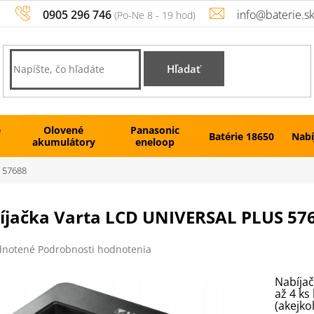
0905 296 746
info@baterie.s
Hľadať
é
Olovené
Panasonic
Batérie 18650
Nabí
akumulátory
eneloop
 57688
íjačka Varta LCD UNIVERSAL PLUS 57
rné
notené
Podrobnosti hodnotenia
enie
tu
Nabíjač
až 4 ks
(akejko