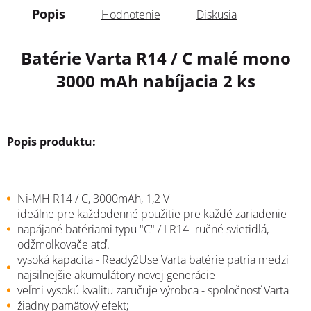
Popis
Hodnotenie
Diskusia
Batérie Varta R14 / C malé mono
3000 mAh nabíjacia 2 ks
Popis produktu:
Ni
-MH
R14
/ C
,
3000mAh
, 1,2
V
ideálne pre
každodenné použitie
pre každé zariadenie
napájané batériami typu "C" / LR14
-
ručné svietidlá
,
odžmolkovače
atď
.
vysoká
kapacita -
Ready2Use
Varta
batérie p
atria medzi
najsilnejšie akumulátory novej generácie
v
eľmi
vysokú
kvalitu
zaručuje
výrobca -
spoločnosť
Varta
žiadny
pamäťový
efekt
;