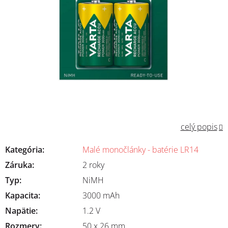
celý popis
Kategória
:
Malé monočlánky - batérie LR14
Záruka
:
2 roky
Typ
:
NiMH
Kapacita
:
3000 mAh
Napätie
:
1.2 V
Rozmery
:
50 x 26 mm