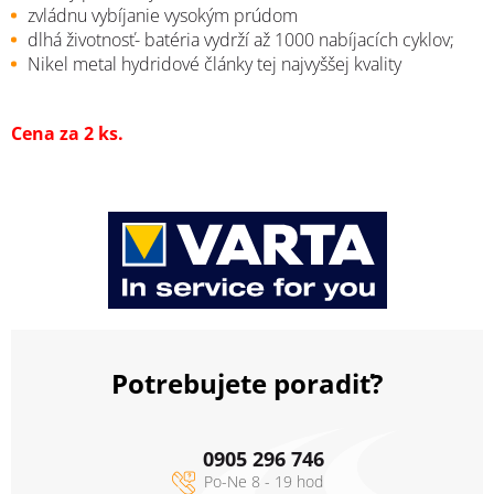
zvládnu vybíjanie vysokým prúdom
d
lhá životnosť
-
batéria vydrží
až 1000
nabíjacích
cyklov
;
Nikel
metal
hydridové
články
tej najvyššej
kvality
Cena za 2 ks.
Potrebujete poradiť?
0905 296 746