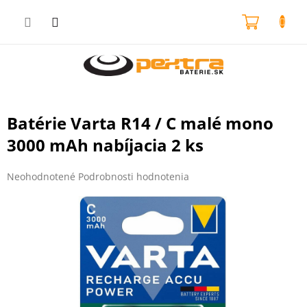
Prejsť
na
NÁKU
obsah
KOŠÍK
Batérie Varta R14 / C malé mono
3000 mAh nabíjacia 2 ks
Priemerné
Neohodnotené
Podrobnosti hodnotenia
hodnotenie
produktu
je
0,0
z
5
hviezdičiek.