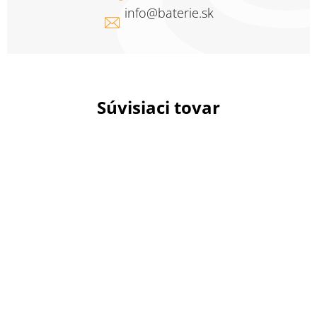
info
@
baterie.sk
Súvisiaci tovar