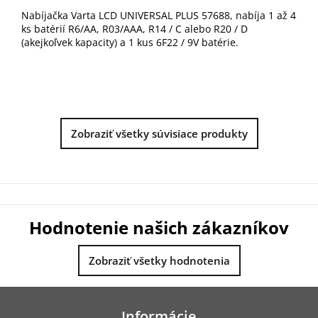
Nabíjačka Varta LCD UNIVERSAL PLUS 57688, nabíja 1 až 4
ks batérií R6/AA, R03/AAA, R14 / C alebo R20 / D
(akejkoľvek kapacity) a 1 kus 6F22 / 9V batérie.
Zobraziť všetky súvisiace produkty
Hodnotenie našich zákazníkov
Zobraziť všetky hodnotenia
Z
á
Informácie