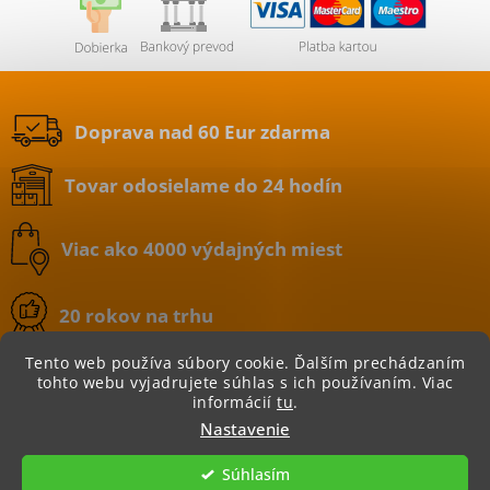
Doprava nad 60 Eur zdarma
Tovar odosielame do 24 hodín
Viac ako 4000 výdajných miest
20 rokov na trhu
Tento web používa súbory cookie. Ďalším prechádzaním
tohto webu vyjadrujete súhlas s ich používaním. Viac
informácií
tu
.
Copyright 2026
BATERIE.sk | internetový obchod
.
Nastavenie
Všetky práva vyhradené.
Súhlasím
Vytvoril Shoptet
|
Nakódoval eshopGuru