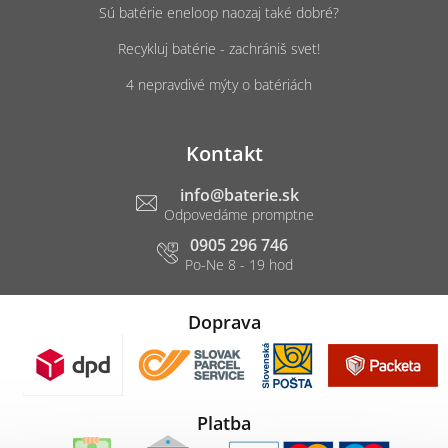
Sú batérie eneloop naozaj také dobré?
Recykluj batérie - zachrániš svet!
4 nepravdivé mýty o batériách
Kontakt
info
@
baterie.sk
0905 296 746
Doprava
Platba