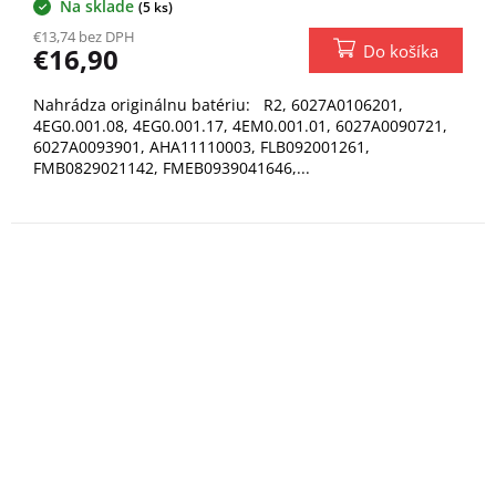
Na sklade
(5 ks)
€13,74 bez DPH
Do košíka
€16,90
Nahrádza originálnu batériu: R2, 6027A0106201,
4EG0.001.08, 4EG0.001.17, 4EM0.001.01, 6027A0090721,
6027A0093901, AHA11110003, FLB092001261,
FMB0829021142, FMEB0939041646,...