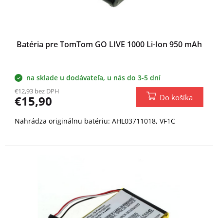
Batéria pre TomTom GO LIVE 1000 Li-Ion 950 mAh
na sklade u dodávateľa, u nás do 3-5 dní
€12,93 bez DPH
Do košíka
€15,90
Nahrádza originálnu batériu: AHL03711018, VF1C