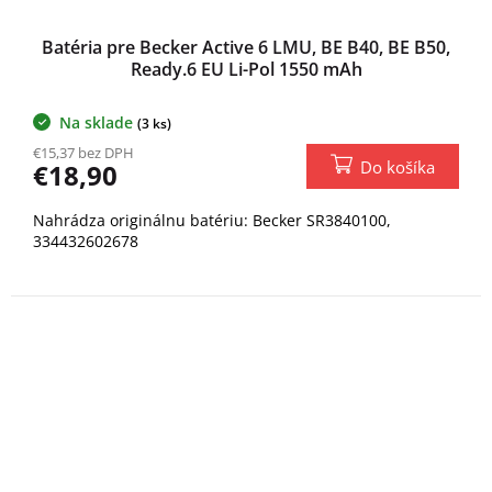
Batéria pre Becker Active 6 LMU, BE B40, BE B50,
Ready.6 EU Li-Pol 1550 mAh
Na sklade
(3 ks)
€15,37 bez DPH
Do košíka
€18,90
Nahrádza originálnu batériu: Becker SR3840100,
334432602678