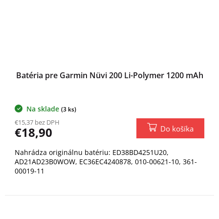
Batéria pre Garmin Nüvi 200 Li-Polymer 1200 mAh
Na sklade
(3 ks)
€15,37 bez DPH
Do košíka
€18,90
Nahrádza originálnu batériu: ED38BD4251U20,
AD21AD23B0WOW, EC36EC4240878, 010-00621-10, 361-
00019-11