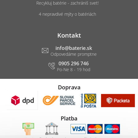
Recykluj batérie - zachrániš svet!
4 nepravdivé mýty o batériách
Kontakt
info
@
baterie.sk
0905 296 746
Doprava
Platba