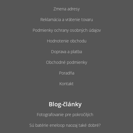
i
t
s
Zmena adresy
i
u
e
Reklamácia a vrátenie tovaru
Podmienky ochrany osobných údajov
Hodnotenie obchodu
Doprava a platba
Obchodné podmienky
Poradňa
Kontakt
Blog-články
Fotografovanie pre pokročilých
Sú batérie eneloop naozaj také dobré?