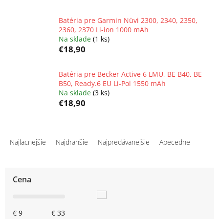
Batéria pre Garmin Nüvi 2300, 2340, 2350,
2360, 2370 Li-ion 1000 mAh
Na sklade
(1 ks)
€18,90
Batéria pre Becker Active 6 LMU, BE B40, BE
B50, Ready.6 EU Li-Pol 1550 mAh
Na sklade
(3 ks)
€18,90
R
a
Najlacnejšie
Najdrahšie
Najpredávanejšie
Abecedne
d
e
n
Cena
i
e
p
€
9
€
33
r