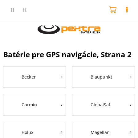
Prejsť
na
NÁKU
obsah
KOŠÍK
Batérie pre GPS navigácie
, Strana 2
Becker
Blaupunkt
Garmin
GlobalSat
Holux
Magellan