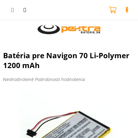
Prejsť
na
NÁKU
obsah
KOŠÍK
Batéria pre Navigon 70 Li-Polymer
1200 mAh
Priemerné
Neohodnotené
Podrobnosti hodnotenia
hodnotenie
produktu
je
0,0
z
5
hviezdičiek.