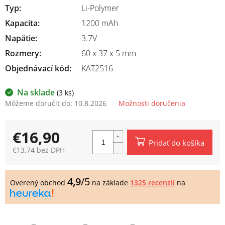
Typ
:
Li-Polymer
Kapacita
:
1200 mAh
Napätie
:
3.7V
Rozmery
:
60 x 37 x 5 mm
Objednávací kód:
KAT2516
Na sklade
(3 ks)
Môžeme doručiť do:
10.8.2026
Možnosti doručenia
€16,90
Pridať do košíka
€13,74 bez DPH
Jednotková
cena:
4,9
/5
Overený obchod
na základe
1325 recenzií
na