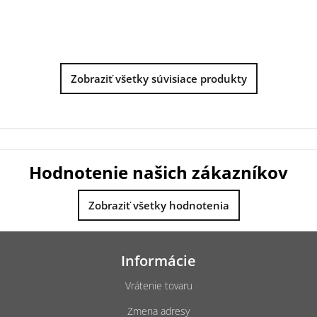
Zobraziť všetky súvisiace produkty
Hodnotenie našich zákazníkov
Zobraziť všetky hodnotenia
Z
á
Informácie
p
ä
Vrátenie tovaru
t
Zmena adresy
i