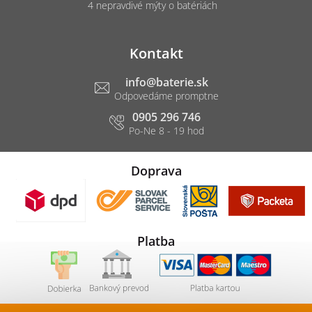
4 nepravdivé mýty o batériách
Kontakt
info
@
baterie.sk
0905 296 746
Doprava
Platba