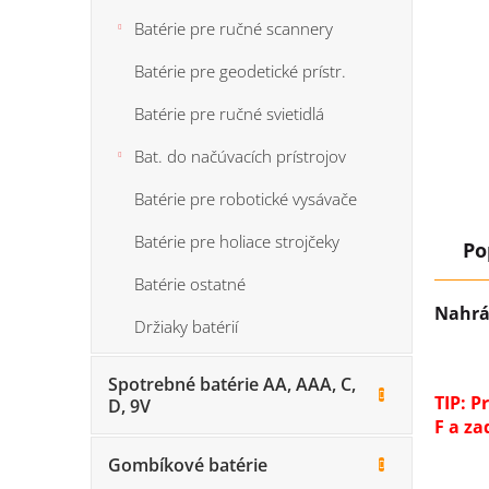
Batérie pre ručné scannery
Batérie pre geodetické prístr.
Batérie pre ručné svietidlá
Bat. do načúvacích prístrojov
Batérie pre robotické vysávače
Batérie pre holiace strojčeky
Po
Batérie ostatné
Nahrá
Držiaky batérií
Spotrebné batérie AA, AAA, C,
TIP: P
D, 9V
F a za
Gombíkové batérie