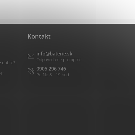
Kontakt
info
@
baterie.sk
é dobré?
0905 296 746
et!