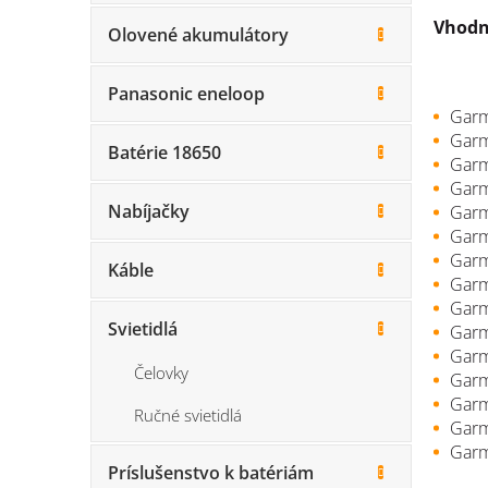
Vhodn
Olovené akumulátory
Panasonic eneloop
Garm
Garm
Batérie 18650
Garm
Garm
Nabíjačky
Garm
Garm
Garm
Káble
Garm
Garm
Svietidlá
Garm
Garm
Čelovky
Garm
Garm
Ručné svietidlá
Garm
Garm
Príslušenstvo k batériám