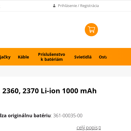
k
Prihlásenie / Registrácia
NÁKUPNÝ
KOŠÍK
Príslušenstvo
jačky
Káble
Svietidlá
Ostatné
k batériám
, 2360, 2370 Li-ion 1000 mAh
za originálnu batériu
: 361-00035-00
celý popis