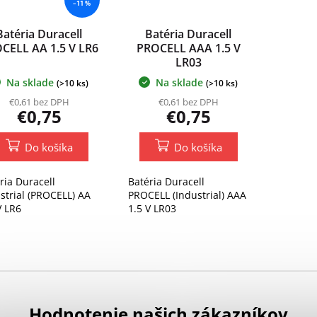
–11 %
Batéria Duracell
Batéria Duracell
CELL AA 1.5 V LR6
PROCELL AAA 1.5 V
LR03
Na sklade
Na sklade
(>10 ks)
(>10 ks)
€0,61 bez DPH
€0,61 bez DPH
€0,75
€0,75
Do košíka
Do košíka
ria Duracell
Batéria Duracell
strial (PROCELL) AA
PROCELL (Industrial) AAA
V LR6
1.5 V LR03
Hodnotenie našich zákazníkov