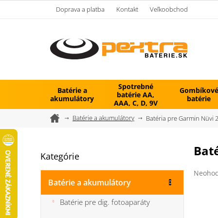
Prejsť
Doprava a platba
Kontakt
Veľkoobchod
na
obsah
Spotrebné
Batérie a
Gombíkov
batérie AA,
akumulátory
batérie
AAA, C, D, 9V
Domov
Batérie a akumulátory
Batéria pre Garmin Nüvi 
B
Baté
Kategórie
Preskočiť
o
kategórie
č
Prieme
Neohod
n
hodnot
Batérie a akumulátory
ý
produk
je
p
Batérie pre dig. fotoaparáty
0,0
a
z