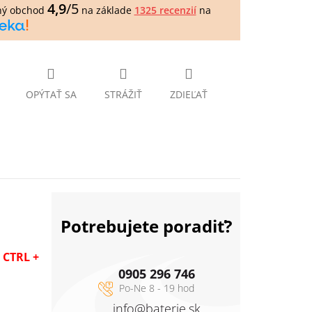
4,9
/5
ný obchod
na základe
1325 recenzií
na
OPÝTAŤ SA
STRÁŽIŤ
ZDIEĽAŤ
Potrebujete poradiť?
y CTRL +
0905 296 746
info
@
baterie.sk