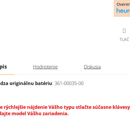
Overe
TLAČ
pis
Hodnotenie
Diskusia
dza originálnu batériu
: 361-00035-00
re rýchlejšie nájdenie Vášho typu stlačte súčasne kláves
dajte model Vášho zariadenia.