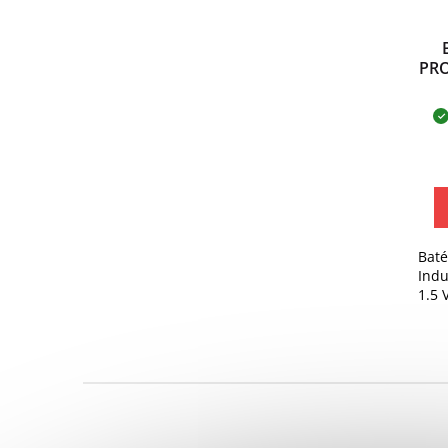
PRO
Baté
Indu
1.5 