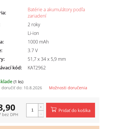
Batérie a akumulátory podľa
ria
:
zariadení
:
2 roky
Li-ion
ta
:
1000 mAh
e
:
3.7 V
ry
:
51,7 x 34 x 5,9 mm
ávací kód:
KAT2962
sklade
(1 ks)
doručiť do:
10.8.2026
Možnosti doručenia
8,90
Pridať do košíka
7 bez DPH
tková