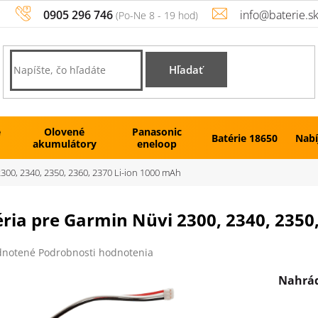
0905 296 746
info@baterie.s
Hľadať
é
Olovené
Panasonic
Batérie 18650
Nabí
akumulátory
eneloop
2300, 2340, 2350, 2360, 2370 Li-ion 1000 mAh
ria pre Garmin Nüvi 2300, 2340, 2350
rné
notené
Podrobnosti hodnotenia
enie
tu
Nahrád