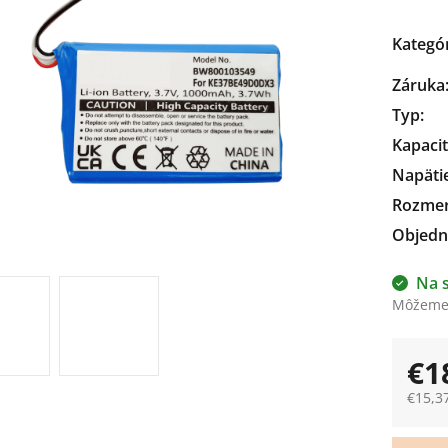
čiek.
Kategó
Záruka
Typ
:
Kapaci
Napäti
Rozme
Objedn
Na 
Môžeme 
€1
€15,3
Jedno
cena: