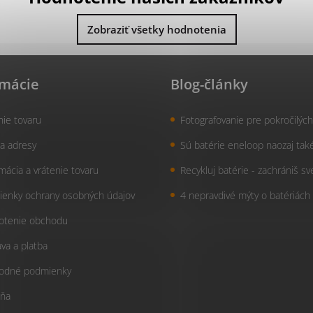
Zobraziť všetky hodnotenia
rmácie
Blog-články
nie tovaru
Fotografovanie pre pokročilých
a adresy
Sú batérie eneloop naozaj tak
mácia a vrátenie tovaru
Recykluj batérie - zachrániš sv
enky ochrany osobných údajov
4 nepravdivé mýty o batériách
otenie obchodu
va a platba
odné podmienky
ňa