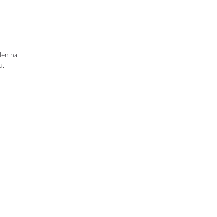
 len na
u.