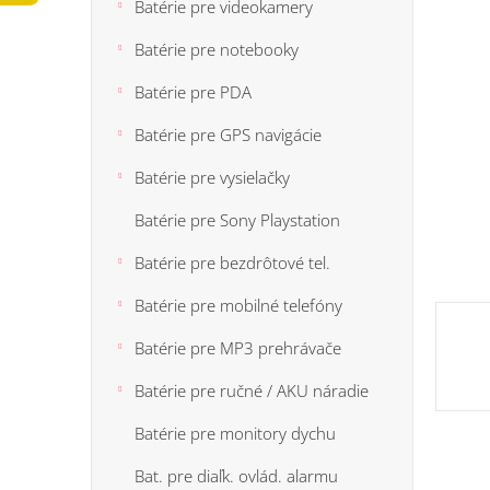
n
Batérie pre videokamery
5
e
hviezdi
Batérie pre notebooky
l
Batérie pre PDA
Batérie pre GPS navigácie
Batérie pre vysielačky
Batérie pre Sony Playstation
Batérie pre bezdrôtové tel.
Batérie pre mobilné telefóny
Batérie pre MP3 prehrávače
Batérie pre ručné / AKU náradie
Batérie pre monitory dychu
Bat. pre diaľk. ovlád. alarmu