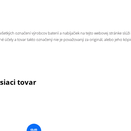
 všetkých označení výrobcov baterií a nabíjačiek na tejto webovej stránke slúži
né účely a tovar takto označený nie je považovaný za originál, alebo jeho kópi
siaci tovar
€0,85