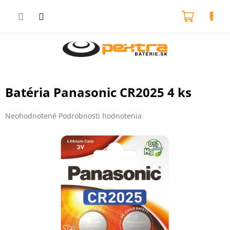
Prejsť
na
NÁKU
obsah
KOŠÍK
Batéria Panasonic CR2025 4 ks
Priemerné
Neohodnotené
Podrobnosti hodnotenia
hodnotenie
produktu
je
0,0
z
5
hviezdičiek.