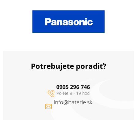
Potrebujete poradiť?
0905 296 746
info
@
baterie.sk