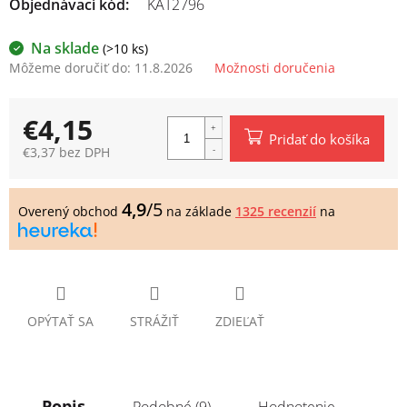
Objednávací kód:
KAT2796
Na sklade
(>10 ks)
Môžeme doručiť do:
11.8.2026
Možnosti doručenia
€4,15
Pridať do košíka
€3,37 bez DPH
Jednotková
cena:
4,9
/5
Overený obchod
na základe
1325 recenzií
na
OPÝTAŤ SA
STRÁŽIŤ
ZDIEĽAŤ
Popis
Podobné (9)
Hodnotenie