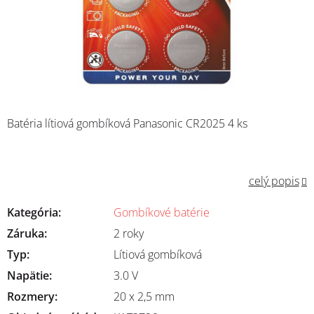
Batéria lítiová gombíková Panasonic CR2025 4 ks
celý popis
Kategória
:
Gombíkové batérie
Záruka
:
2 roky
Typ
:
Lítiová gombíková
Napätie
:
3.0 V
Rozmery
:
20 x 2,5 mm