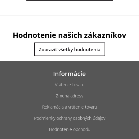
Hodnotenie našich zákazníkov
Zobraziť všetky hodnotenia
Z
á
Informácie
p
ä
Vrátenie tovaru
t
Zmena adresy
i
e
Reklamácia a vrátenie tovaru
Podmienky ochrany osobných údajov
Hodnotenie obchodu