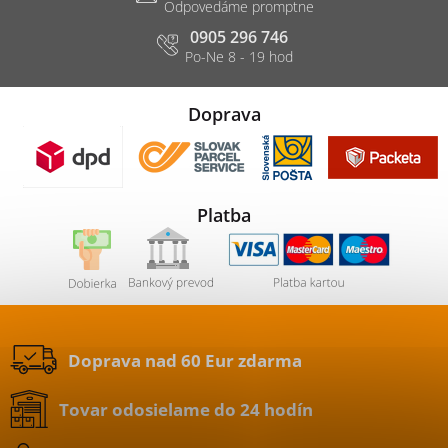
0905 296 746
Doprava
Platba
Doprava nad 60 Eur zdarma
Tovar odosielame do 24 hodín