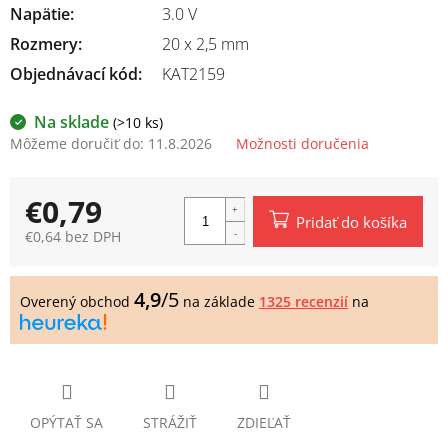
Napätie
:
3.0 V
Rozmery
:
20 x 2,5 mm
Objednávací kód:
KAT2159
Na sklade
(>10 ks)
Môžeme doručiť do:
11.8.2026
Možnosti doručenia
€0,79
Pridať do košíka
€0,64 bez DPH
Jednotková
cena:
4,9
/5
Overený obchod
na základe
1325 recenzií
na
OPÝTAŤ SA
STRÁŽIŤ
ZDIEĽAŤ