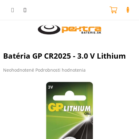
Prejsť
na
NÁKU
obsah
KOŠÍK
Batéria GP CR2025 - 3.0 V Lithium
Priemerné
Neohodnotené
Podrobnosti hodnotenia
hodnotenie
produktu
je
0,0
z
5
hviezdičiek.