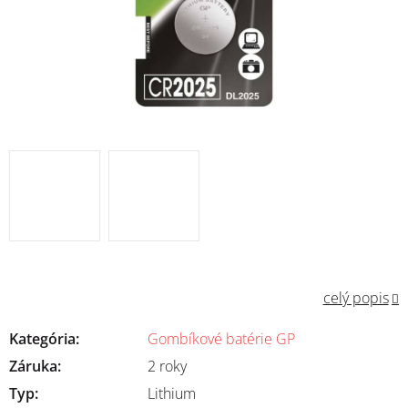
celý popis
Kategória
:
Gombíkové batérie GP
Záruka
:
2 roky
Typ
:
Lithium