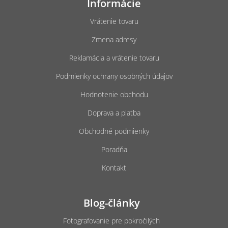
Informácie
p
ä
Vrátenie tovaru
t
Zmena adresy
i
e
Reklamácia a vrátenie tovaru
Podmienky ochrany osobných údajov
Hodnotenie obchodu
Doprava a platba
Obchodné podmienky
Poradňa
Kontakt
Blog-články
Fotografovanie pre pokročilých