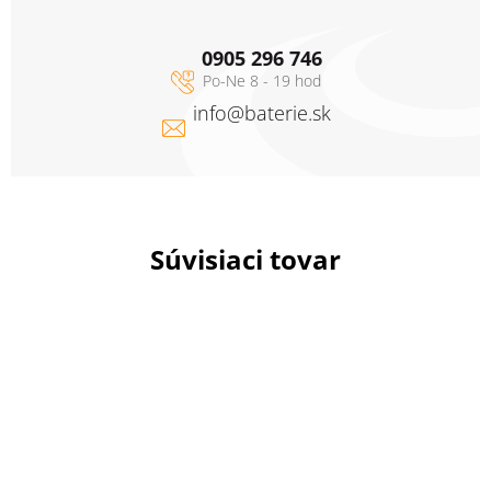
0905 296 746
info
@
baterie.sk
Súvisiaci tovar