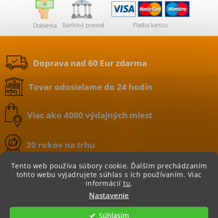
Doprava nad 60 Eur zdarma
Tovar odosielame do 24 hodín
Viac ako 4000 výdajných miest
20 rokov na trhu
Tento web používa súbory cookie. Ďalším prechádzaním
tohto webu vyjadrujete súhlas s ich používaním. Viac
informácií
tu
.
Copyright 2026
BATERIE.sk | internetový obchod
.
Nastavenie
Všetky práva vyhradené.
Súhlasím