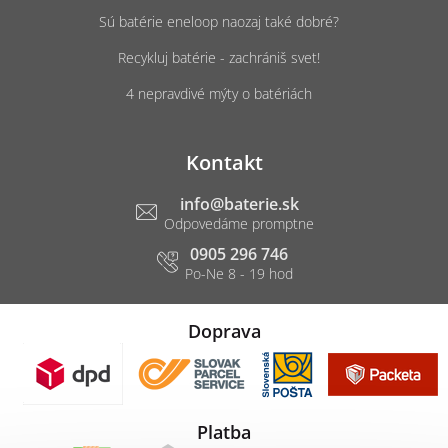
Sú batérie eneloop naozaj také dobré?
Recykluj batérie - zachrániš svet!
4 nepravdivé mýty o batériách
Kontakt
info
@
baterie.sk
0905 296 746
Doprava
Platba