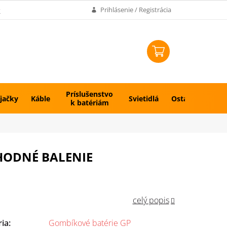
k
Prihlásenie / Registrácia
NÁKUPNÝ
KOŠÍK
Príslušenstvo
jačky
Káble
Svietidlá
Ostatné
k batériám
VÝHODNÉ BALENIE
celý popis
ria
:
Gombíkové batérie GP