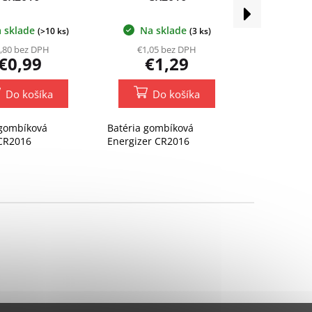
Ďalší
produkt
 sklade
Na sklade
(>10 ks)
(3 ks)
,80 bez DPH
€1,05 bez DPH
€0,99
€1,29
Do košíka
Do košíka
 gombíková
Batéria gombíková
CR2016
Energizer CR2016