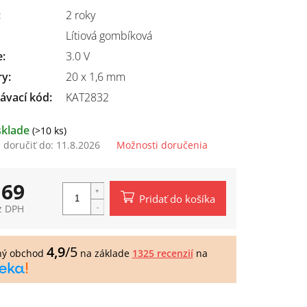
:
2 roky
Lítiová gombíková
e
:
3.0 V
ry
:
20 x 1,6 mm
ávací kód:
KAT2832
sklade
(>10 ks)
doručiť do:
11.8.2026
Možnosti doručenia
,69
Pridať do košíka
z DPH
tková
4,9
/5
ný obchod
na základe
1325 recenzií
na