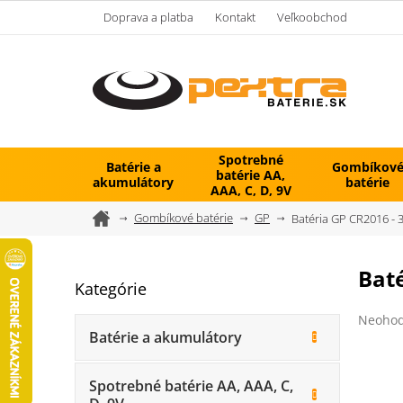
Prejsť
Doprava a platba
Kontakt
Veľkoobchod
na
obsah
Spotrebné
Batérie a
Gombíkov
batérie AA,
akumulátory
batérie
AAA, C, D, 9V
Domov
Gombíkové batérie
GP
Batéria GP CR2016 - 
B
Bat
Kategórie
Preskočiť
o
kategórie
č
Prieme
Neohod
n
hodnot
Batérie a akumulátory
ý
produk
je
p
0,0
Spotrebné batérie AA, AAA, C,
a
z