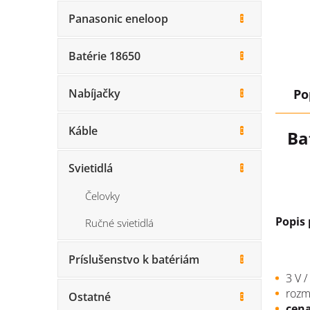
Panasonic eneloop
Batérie 18650
Po
Nabíjačky
Káble
Ba
Svietidlá
Čelovky
Popis
Ručné svietidlá
Príslušenstvo k batériám
3 V 
rozm
Ostatné
cena