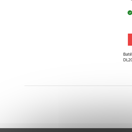
Baté
DL20
Z