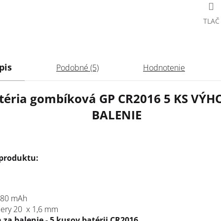
TLAČ
pis
Podobné (5)
Hodnotenie
téria gombíková GP CR2016 5 KS VÝ
BALENIE
 produktu:
/ 80 mAh
ery 20 x 1,6 mm
 za balenie - 5 kusov batérii CR2016