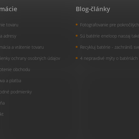
rmácie
Blog-články
nie tovaru
Fotografovanie pre pokročilých
a adresy
Sú batérie eneloop naozaj tak
mácia a vrátenie tovaru
Recykluj batérie - zachrániš sv
enky ochrany osobných údajov
4 nepravdivé mýty o batériách
otenie obchodu
va a platba
odné podmienky
ňa
kt