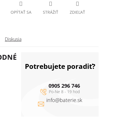
OPÝTAŤ SA
STRÁŽIŤ
ZDIEĽAŤ
Diskusia
HODNÉ
Potrebujete poradiť?
0905 296 746
info
@
baterie.sk