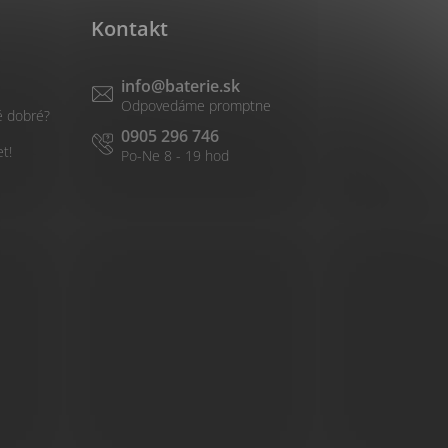
Kontakt
info
@
baterie.sk
é dobré?
0905 296 746
et!