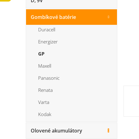
D, 9V
n
5
e
hviezdi
l
Gombíkové batérie
Duracell
Energizer
GP
Maxell
Panasonic
Renata
Varta
Kodak
Olovené akumulátory