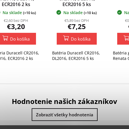
ECR2016 2 ks
ECR2016 5 ks
VÝHODNÉ BALENIE
Na sklade
Na sklade
Na
(>10 ks)
(>10 ks)
€2,60 bez DPH
€5,89 bez DPH
€0
€3,20
€7,25
Do košíka
Do košíka
ria Duracell CR2016,
Batéria Duracell CR2016,
Batéria
16, ECR2016 2 ks
DL2016, ECR2016 5 ks
Renata 
Hodnotenie našich zákazníkov
Zobraziť všetky hodnotenia