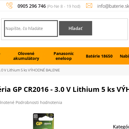
0905 296 746
info@baterie.s
Hľadať
é
Olovené
Panasonic
Batérie 18650
Nabí
akumulátory
eneloop
3.0 V Lithium 5 ks VÝHODNÉ BALENIE
éria GP CR2016 - 3.0 V Lithium 5 ks 
rné
notené
Podrobnosti hodnotenia
enie
tu
Kategó