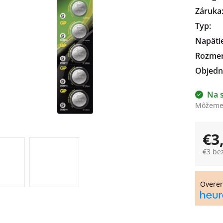
Záruka
čiek.
Typ
:
Napäti
Rozme
Objedn
Na 
Môžeme 
€3
€3 be
Jedno
cena:
Overe