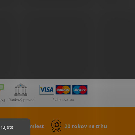
0 výdajných miest
20 rokov na trhu
rujete