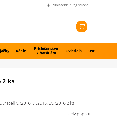
k
Prihlásenie / Registrácia
NÁKUPNÝ
KOŠÍK
Príslušenstvo
jačky
Káble
Svietidlá
Ostatné
k batériám
 2 ks
 Duracell CR2016, DL2016, ECR2016 2 ks
celý popis