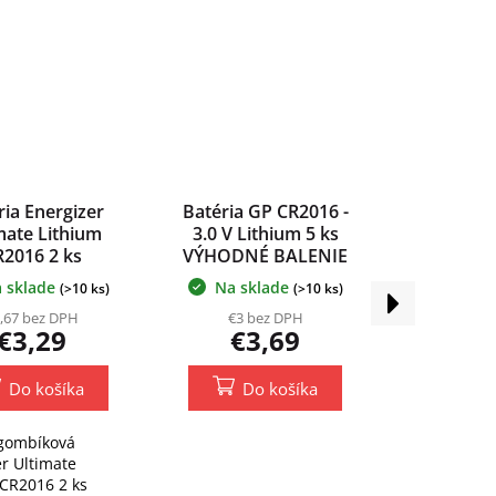
ria Energizer
Batéria GP CR2016 -
mate Lithium
3.0 V Lithium 5 ks
R2016 2 ks
VÝHODNÉ BALENIE
 sklade
Na sklade
(>10 ks)
(>10 ks)
Ďalší
produkt
,67 bez DPH
€3 bez DPH
€3,29
€3,69
Do košíka
Do košíka
 gombíková
r Ultimate
 CR2016 2 ks