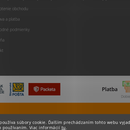
otenie obchodu
va a platba
odné podmienky
ňa
kt
Platba
Tovar odosielame do 24 hodín
Viac ako 400
používa súbory cookie. Ďalším prechádzaním tohto webu vyjad
h používaním. Viac informácií
tu
.