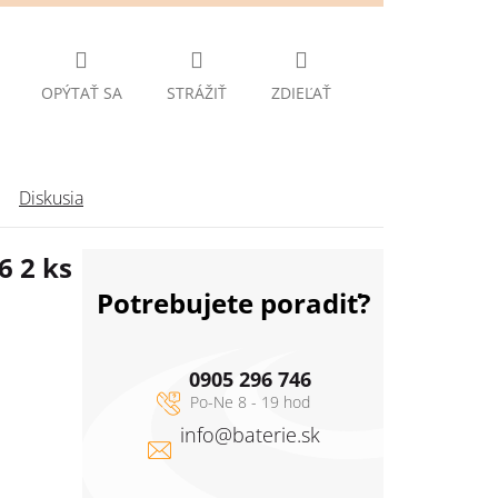
OPÝTAŤ SA
STRÁŽIŤ
ZDIEĽAŤ
Diskusia
6 2 ks
Potrebujete poradiť?
0905 296 746
info
@
baterie.sk