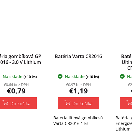
éria gombíková GP
Batéria Varta CR2016
Baté
016 - 3.0 V Lithium
Ulti
C
Na sklade
Na sklade
Na
(>10 ks)
(>10 ks)
€0,64 bez DPH
€0,97 bez DPH
€2
€0,79
€1,19
Do košíka
Do košíka
Batéria lítiová gombíková
Batéria
Varta CR2016 1 ks
Energize
Lithium