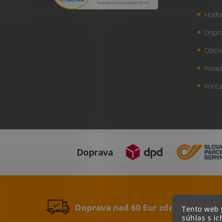
Hodn
Dopra
Obch
Porad
Konta
Doprava
Doprava nad 60 Eur zdarma
Tento web 
súhlas s ic