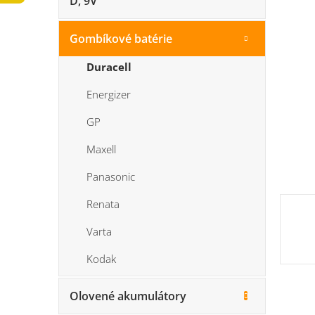
D, 9V
n
5
e
hviezdi
l
Gombíkové batérie
Duracell
Energizer
GP
Maxell
Panasonic
Renata
Varta
Kodak
Olovené akumulátory