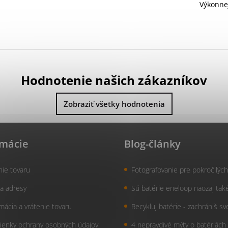
Výkonnej
lítiovej
Energize
dlhým 
spotreb
Hodnotenie našich zákazníkov
Zobraziť všetky hodnotenia
rmácie
Blog-články
nie tovaru
Fotografovanie pre pokročilých
a adresy
Sú batérie eneloop naozaj tak
mácia a vrátenie tovaru
Recykluj batérie - zachrániš sv
enky ochrany osobných údajov
4 nepravdivé mýty o batériách