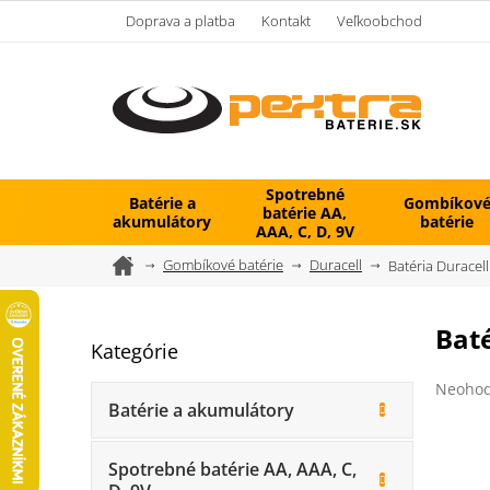
Prejsť
Doprava a platba
Kontakt
Veľkoobchod
na
obsah
Spotrebné
Batérie a
Gombíkov
batérie AA,
akumulátory
batérie
AAA, C, D, 9V
Domov
Gombíkové batérie
Duracell
Batéria Duracel
B
Baté
Kategórie
Preskočiť
o
kategórie
č
Prieme
Neohod
n
hodnot
Batérie a akumulátory
ý
produk
je
p
0,0
Spotrebné batérie AA, AAA, C,
a
z