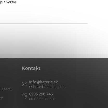
šia verzia
 batérie CR2016
r Ultimate s
dátumom
y
Kontakt
info
@
baterie.sk
é dobré?
0905 296 746
et!