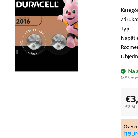
čiek.
Kategó
Záruka
Typ
:
Napäti
Rozme
Objedn
Na 
Môžeme 
€3
€2,60
Jedno
cena:
Overe