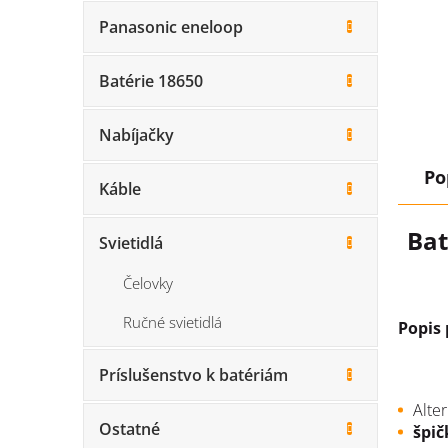
Panasonic eneloop
Batérie 18650
Nabíjačky
Po
Káble
Bat
Svietidlá
Čelovky
Ručné svietidlá
Popis
Príslušenstvo k batériám
Alte
Ostatné
špič