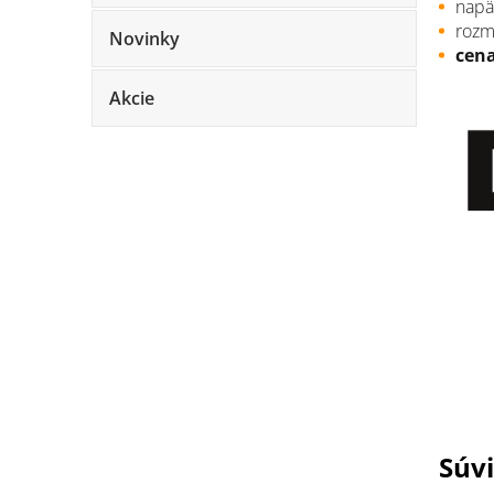
napä
rozm
Novinky
cena
Akcie
Súvi