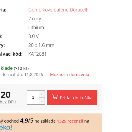
ria
:
Gombíkové batérie Duracell
:
2 roky
Lithium
e
:
3.0 V
ry
:
20 x 1.6 mm
ávací kód:
KAT2681
sklade
(>10 ks)
doručiť do:
11.8.2026
Možnosti doručenia
,20
Pridať do košíka
 bez DPH
tková
4,9
/5
ný obchod
na základe
1325 recenzií
na