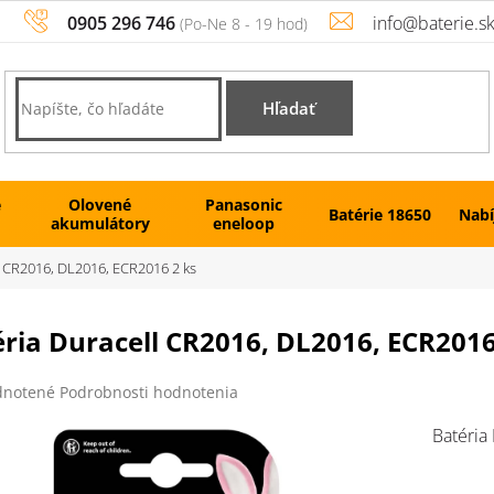
0905 296 746
info@baterie.s
Hľadať
é
Olovené
Panasonic
Batérie 18650
Nabí
akumulátory
eneloop
l CR2016, DL2016, ECR2016 2 ks
ria Duracell CR2016, DL2016, ECR2016
rné
notené
Podrobnosti hodnotenia
enie
tu
Batéria