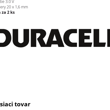
tie 3.0 V
ery 20 x 1,6 mm
 za 2 ks
siaci tovar