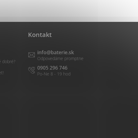
Kontakt
info
@
baterie.sk
é dobré?
0905 296 746
et!