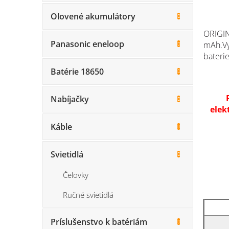
Olovené akumulátory
ORIGIN
Panasonic eneloop
mAh.
V
baterie
Batérie 18650
Nabíjačky
elek
Káble
Svietidlá
Čelovky
Ručné svietidlá
Príslušenstvo k batériám