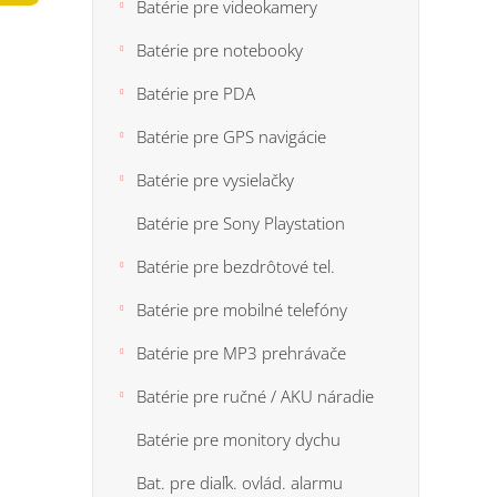
n
Batérie pre videokamery
5
e
hviezdi
Batérie pre notebooky
l
Batérie pre PDA
Batérie pre GPS navigácie
Batérie pre vysielačky
Batérie pre Sony Playstation
Batérie pre bezdrôtové tel.
Batérie pre mobilné telefóny
Batérie pre MP3 prehrávače
Batérie pre ručné / AKU náradie
Batérie pre monitory dychu
Bat. pre diaľk. ovlád. alarmu