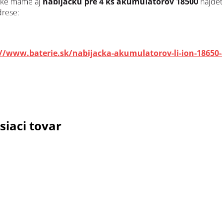
uke máme aj
nabíjačku pre 4 ks akumulátorov
18500
nájde
drese:
://www.baterie.sk/nabijacka-akumulatorov-li-ion-18650-
siaci tovar