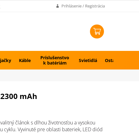
k
Prihlásenie / Registrácia
NÁKUPNÝ
KOŠÍK
Príslušenstvo
jačky
Káble
Svietidlá
Ostatné
k batériám
n 2300 mAh
valitný článok s dlhou životnosťou a vysokou
ou cyklu.
Vyvinuté pre oblasti bateriek, LED diód