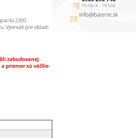
info
@
baterie.sk
apacita 2300
lu.
Vyvinuté pre oblasti
ôli zabudovanej
 a priemer sú väčšie