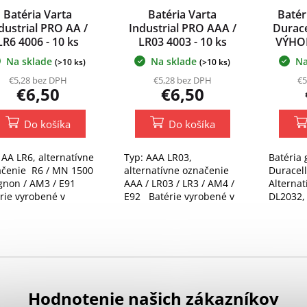
Batéria Varta
Batéria Varta
Batér
dustrial PRO AA /
Industrial PRO AAA /
Durace
LR6 4006 - 10 ks
LR03 4003 - 10 ks
VÝHO
Na sklade
Na sklade
Na
(>10 ks)
(>10 ks)
€5,28 bez DPH
€5,28 bez DPH
€5
€6,50
€6,50
Do košíka
Do košíka
 AA LR6, alternatívne
Typ: AAA LR03,
Batéria
ačenie R6 / MN 1500
alternatívne označenie
Duracel
gnon / AM3 / E91
AAA / LR03 / LR3 / AM4 /
Alternat
rie vyrobené v
E92 Batérie vyrobené v
DL2032,
ecku - MADE IN
Nemecku - MADE IN
ECR2032
many.
Germany.
KCE2032
T51, H2
Hodnotenie našich zákazníkov