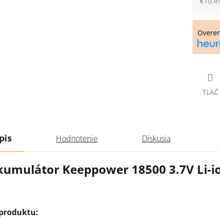
€10,4
Jedno
cena:
Overe
TLAČ
pis
Hodnotenie
Diskusia
kumulátor Keeppower 18500 3.7V Li-
 produktu: