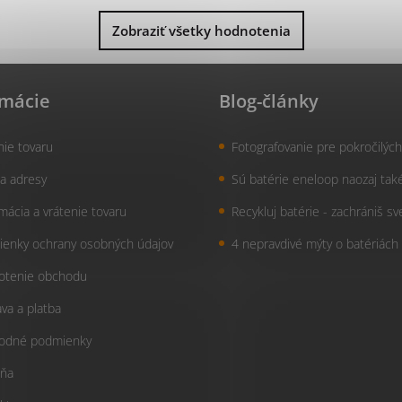
Zobraziť všetky hodnotenia
rmácie
Blog-články
nie tovaru
Fotografovanie pre pokročilých
a adresy
Sú batérie eneloop naozaj tak
mácia a vrátenie tovaru
Recykluj batérie - zachrániš sv
enky ochrany osobných údajov
4 nepravdivé mýty o batériách
otenie obchodu
va a platba
odné podmienky
ňa