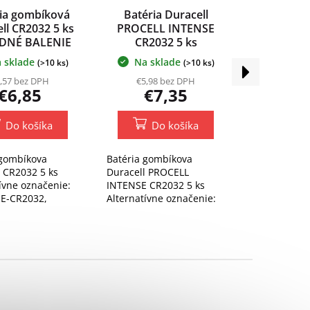
ia gombíková
Batéria Duracell
ll CR2032 5 ks
PROCELL INTENSE
DNÉ BALENIE
CR2032 5 ks
VÝHODNÉ BALENIE
 sklade
Na sklade
(>10 ks)
(>10 ks)
Ďalší
produkt
,57 bez DPH
€5,98 bez DPH
€6,85
€7,35
Do košíka
Do košíka
 gombíkova
Batéria gombíkova
l CR2032 5 ks
Duracell PROCELL
ívne označenie:
INTENSE CR2032 5 ks
 E-CR2032,
Alternatívne označenie:
, BR2032,
DL2032, E-CR2032,
, LM2032, SB-
ECR2032, BR2032,
327376, E2358808
KCE2032, LM2032, SB-
T51, H2327376, E2358808