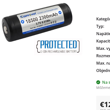
čiek.
Kategó
Typ
:
Napäti
Kapaci
Max. vy
Rozme
Max. na
Objedn
Na 
Môžeme 
€1