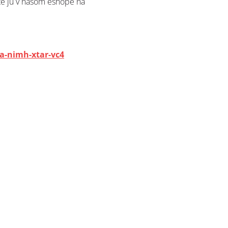
te ju v našom eshope na
a-nimh-xtar-vc4