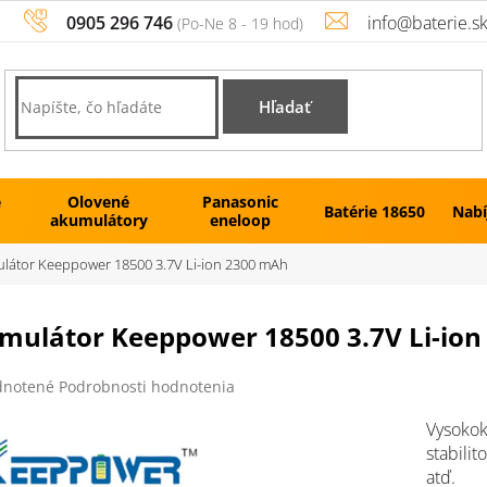
0905 296 746
info@baterie.s
Hľadať
é
Olovené
Panasonic
Batérie 18650
Nabí
akumulátory
eneloop
látor Keeppower 18500 3.7V Li-ion 2300 mAh
mulátor Keeppower 18500 3.7V Li-io
rné
notené
Podrobnosti hodnotenia
enie
tu
Vysokok
stabilit
atď.