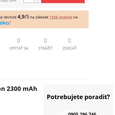
9 bez DPH
tková
4,9
/5
ný obchod
na základe
1325 recenzií
na
OPÝTAŤ SA
STRÁŽIŤ
ZDIEĽAŤ
ion 2300 mAh
Potrebujete poradiť?
0905 296 746