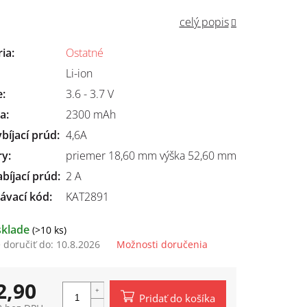
celý popis
ria
:
Ostatné
Li-ion
e
:
3.6 - 3.7 V
ta
:
2300 mAh
bíjací prúd
:
4,6A
ry
:
priemer 18,60 mm výška 52,60 mm
bíjací prúd
:
2 A
ávací kód:
KAT2891
sklade
(>10 ks)
doručiť do:
10.8.2026
Možnosti doručenia
2,90
Pridať do košíka