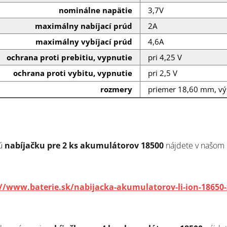
nominálne napätie
3,7V
maximálny nabíjací prúd
2A
maximálny vybíjací prúd
4,6A
ochrana proti prebitiu, vypnutie
pri 4,25 V
ochrana proti vybitu, vypnutie
pri 2,5 V
rozmery
priemer 18,60 mm, v
ú
nabíjačku pre 2 ks akumulátorov 18500
nájdete v našom 
://www.baterie.sk/nabijacka-akumulatorov-li-ion-18650-