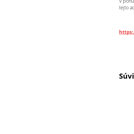
V pon
tejto a
https
Súvi