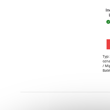
In
Typ:
ozn
/ Mi
Baté
Nem
Ger