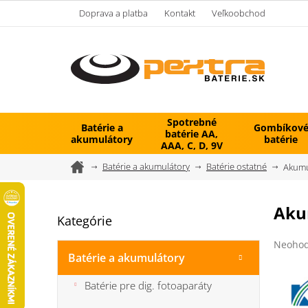
Prejsť
Doprava a platba
Kontakt
Veľkoobchod
na
obsah
Spotrebné
Batérie a
Gombíkov
batérie AA,
akumulátory
batérie
AAA, C, D, 9V
Domov
Batérie a akumulátory
Batérie ostatné
Akumu
B
Aku
Kategórie
Preskočiť
o
kategórie
č
Prieme
Neohod
n
hodnot
Batérie a akumulátory
ý
produk
je
p
Batérie pre dig. fotoaparáty
0,0
a
z