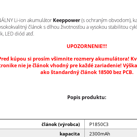
ÁLNY Li-ion akumulátor
Keeppower
(s ochraným obvodom), k
ysokokvalitný článok s dlhou životnosťou a vysokou stabilitou cyk
k, LED diód atď.
UPOZORNENIE!!!
Pred kúpou si prosím všimnite rozmery akumulátora!
Kv
tronike nie je článok vhodný pre každé zariadenie!
Výška
ako štandardný článok 18500 bez PCB.
Popis produktu:
článok (výrobca)
P1850C3
kapacita
2300mAh