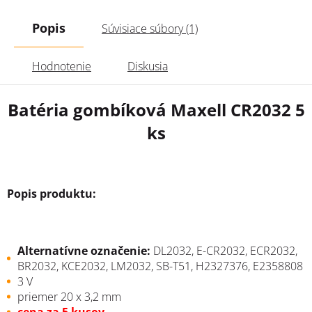
Popis
Súvisiace súbory (1)
Hodnotenie
Diskusia
Batéria gombíková Maxell CR2032 5
ks
Popis produktu:
Alternatívne označenie
:
DL2032, E-CR2032, ECR2032,
BR2032, KCE2032, LM2032, SB-T51, H2327376, E2358808
3 V
priemer 20 x 3,2 mm
cena za 5 kusov