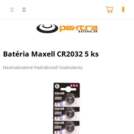
Prejsť
na
NÁKU
obsah
KOŠÍK
Batéria Maxell CR2032 5 ks
Priemerné
Neohodnotené
Podrobnosti hodnotenia
hodnotenie
produktu
je
0,0
z
5
hviezdičiek.