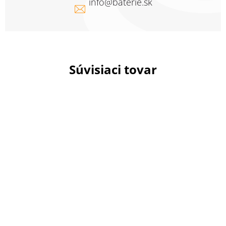
info
@
baterie.sk
Súvisiaci tovar