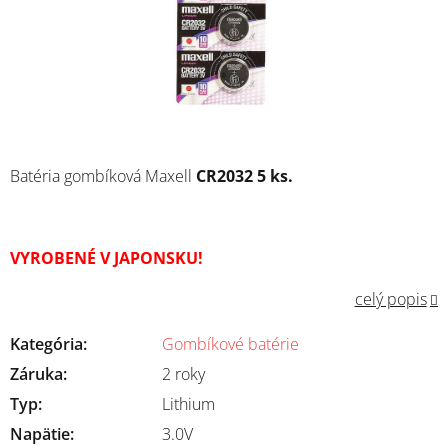
Batéria gombíková Maxell
CR2032 5 ks.
VYROBENÉ V JAPONSKU!
celý popis
Kategória
:
Gombíkové batérie
Záruka
:
2 roky
Typ
:
Lithium
Napätie
:
3.0V