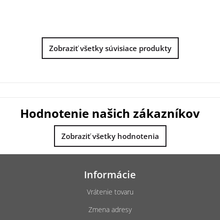
Zobraziť všetky súvisiace produkty
Hodnotenie našich zákazníkov
Zobraziť všetky hodnotenia
Z
á
Informácie
p
ä
Vrátenie tovaru
t
Zmena adresy
i