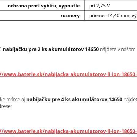
ochrana proti vybitu, vypnutie
pri 2,75 V
rozmery
priemer 14,40 mm, v
ú
nabíjačku pre 2 ks akumulátorov 14650
nájdete v našom 
://www.baterie.sk/nabijacka-akumulatorov-li-ion-18650-
uke máme aj
nabíjačku pre 4 ks akumulátorov 14650
nájde
drese:
://www.baterie.sk/nabijacka-akumulatorov-li-ion-18650-