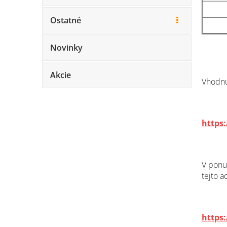
Ostatné
Novinky
Akcie
Vhodn
https
V pon
tejto a
https