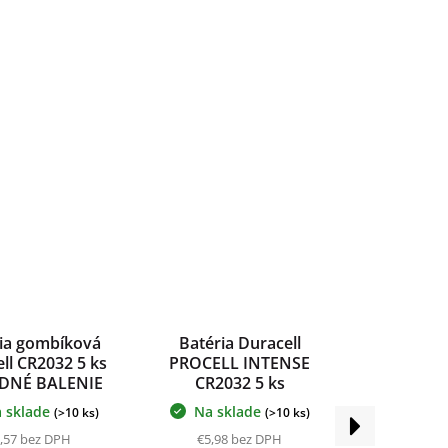
ia gombíková
Batéria Duracell
ll CR2032 5 ks
PROCELL INTENSE
DNÉ BALENIE
CR2032 5 ks
VÝHODNÉ BALENIE
 sklade
Na sklade
(>10 ks)
(>10 ks)
Ďalší
produkt
,57 bez DPH
€5,98 bez DPH