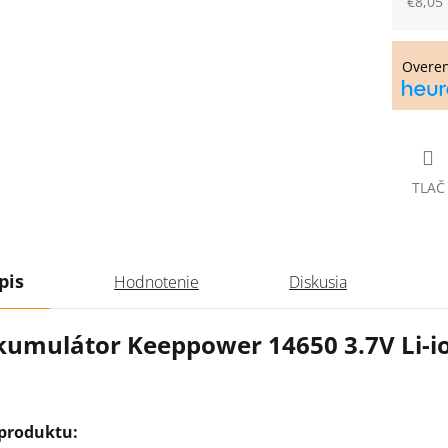
€8,05
Jedno
cena:
Overe
TLAČ
pis
Hodnotenie
Diskusia
kumulátor Keeppower 14650 3.7V Li-
 produktu: