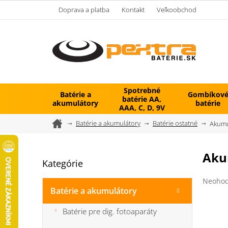
Prejsť
Doprava a platba
Kontakt
Veľkoobchod
na
obsah
Spotrebné
Batérie a
Gombíkov
batérie AA,
akumulátory
batérie
AAA, C, D, 9V
Domov
Batérie a akumulátory
Batérie ostatné
Akumu
B
Aku
Kategórie
Preskočiť
o
kategórie
č
Prieme
Neohod
n
hodnot
Batérie a akumulátory
ý
produk
je
p
Batérie pre dig. fotoaparáty
0,0
a
z