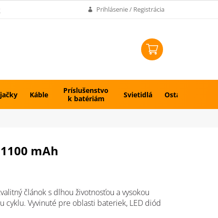
k
Prihlásenie / Registrácia
NÁKUPNÝ
KOŠÍK
Príslušenstvo
jačky
Káble
Svietidlá
Ostatné
k batériám
n 1100 mAh
valitný článok s dlhou životnosťou a vysokou
ou cyklu.
Vyvinuté pre oblasti bateriek, LED diód