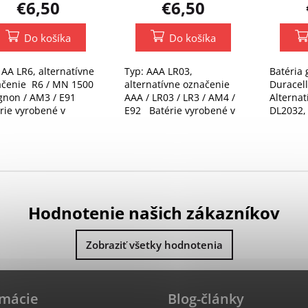
€6,50
€6,50
Do košíka
Do košíka
 AA LR6, alternatívne
Typ: AAA LR03,
Batéria
ačenie R6 / MN 1500
alternatívne označenie
Duracel
gnon / AM3 / E91
AAA / LR03 / LR3 / AM4 /
Alternat
rie vyrobené v
E92 Batérie vyrobené v
DL2032,
ecku - MADE IN
Nemecku - MADE IN
ECR2032
many.
Germany.
KCE2032
T51, H2
Hodnotenie našich zákazníkov
Zobraziť všetky hodnotenia
rmácie
Blog-články