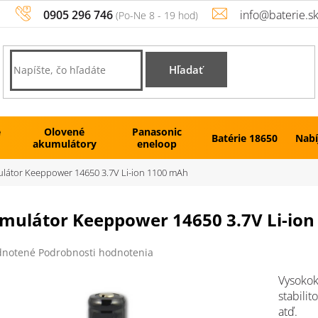
0905 296 746
info@baterie.s
Hľadať
é
Olovené
Panasonic
Batérie 18650
Nabí
akumulátory
eneloop
látor Keeppower 14650 3.7V Li-ion 1100 mAh
mulátor Keeppower 14650 3.7V Li-io
rné
notené
Podrobnosti hodnotenia
enie
tu
Vysokok
stabilit
atď.