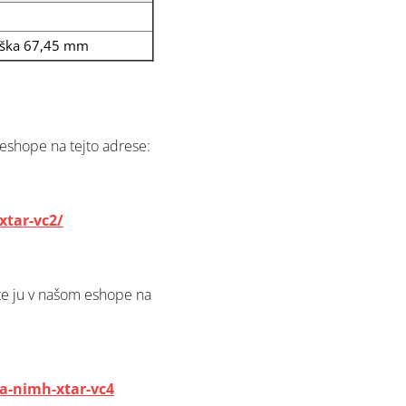
ýška 67,45 mm
eshope na tejto adrese:
xtar-vc2/
te ju v našom eshope na
a-nimh-xtar-vc4