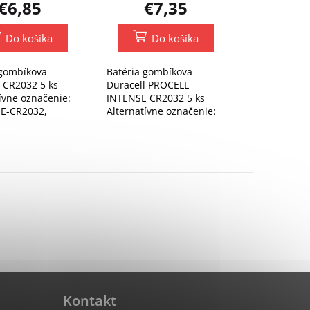
€6,85
€7,35
Do košíka
Do košíka
 gombíkova
Batéria gombíkova
l CR2032 5 ks
Duracell PROCELL
ívne označenie:
INTENSE CR2032 5 ks
 E-CR2032,
Alternatívne označenie:
, BR2032,
DL2032, E-CR2032,
, LM2032, SB-
ECR2032, BR2032,
327376, E2358808
KCE2032, LM2032, SB-
T51, H2327376, E2358808
Kontakt