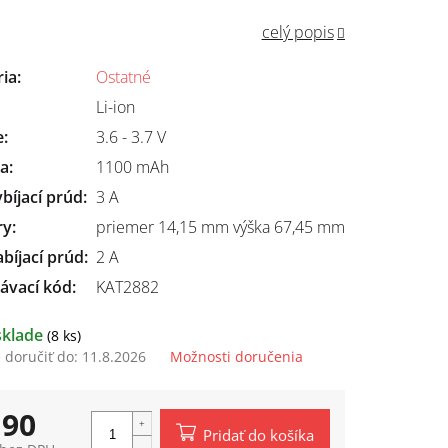
celý popis
ria
:
Ostatné
Li-ion
e
:
3.6 - 3.7 V
ta
:
1100 mAh
bíjací prúd
:
3 A
ry
:
priemer 14,15 mm výška 67,45 mm
bíjací prúd
:
2 A
ávací kód:
KAT2882
sklade
(8 ks)
doručiť do:
11.8.2026
Možnosti doručenia
,90
Pridať do košíka