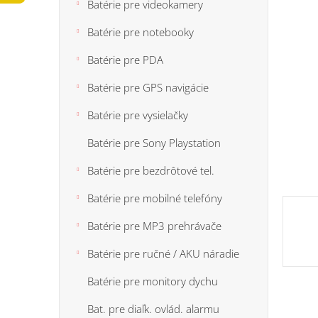
n
Batérie pre videokamery
5
e
hviezdi
Batérie pre notebooky
l
Batérie pre PDA
Batérie pre GPS navigácie
Batérie pre vysielačky
Batérie pre Sony Playstation
Batérie pre bezdrôtové tel.
Batérie pre mobilné telefóny
Batérie pre MP3 prehrávače
Batérie pre ručné / AKU náradie
Batérie pre monitory dychu
Bat. pre diaľk. ovlád. alarmu