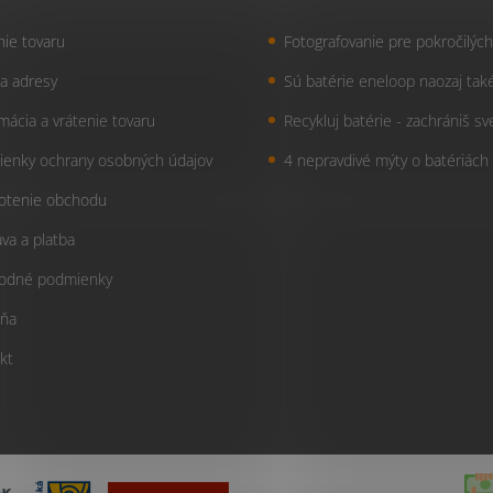
nie tovaru
Fotografovanie pre pokročilých
a adresy
Sú batérie eneloop naozaj tak
mácia a vrátenie tovaru
Recykluj batérie - zachrániš sv
enky ochrany osobných údajov
4 nepravdivé mýty o batériách
otenie obchodu
va a platba
odné podmienky
ňa
kt