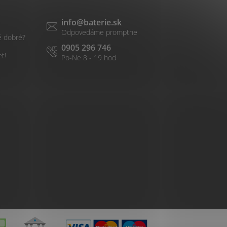
info
@
baterie.sk
é dobré?
0905 296 746
et!