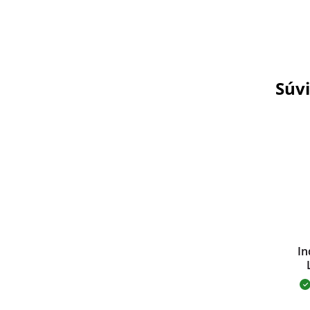
Súvi
In