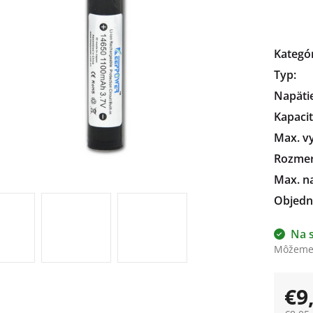
čiek.
Kategó
Typ
:
Napäti
Kapaci
Max. vy
Rozme
Max. na
Objedn
Na 
Môžeme 
€9