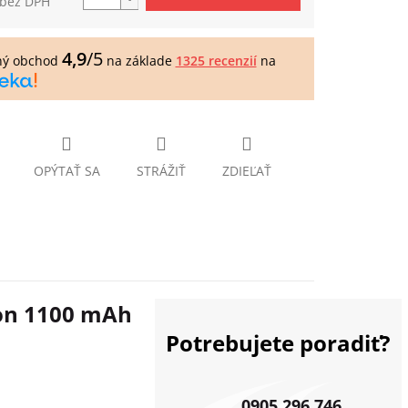
 bez DPH
tková
4,9
/5
ný obchod
na základe
1325 recenzií
na
OPÝTAŤ SA
STRÁŽIŤ
ZDIEĽAŤ
ion 1100 mAh
Potrebujete poradiť?
0905 296 746