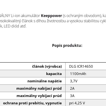
ÁLNY Li-ion akumulátor
Keeppower
(s ochraným obvodom), k
ysokokvalitný článok s dlhou životnosťou a vysokou stabilitou cyk
k, LED diód atď.
Popis produktu:
článok (výrobca)
DLG ICR14650
kapacita
1100mAh
nominálne napätie
3,7V
maximálny nabíjací prúd
2A
maximálny vybíjací prúd
3A
ochrana proti prebitiu, vypnutie
pri 4,25 V