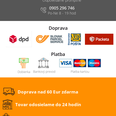
0905 296 746
Doprava
Platba
Doprava nad 60 Eur zdarma
Tovar odosielame do 24 hodín