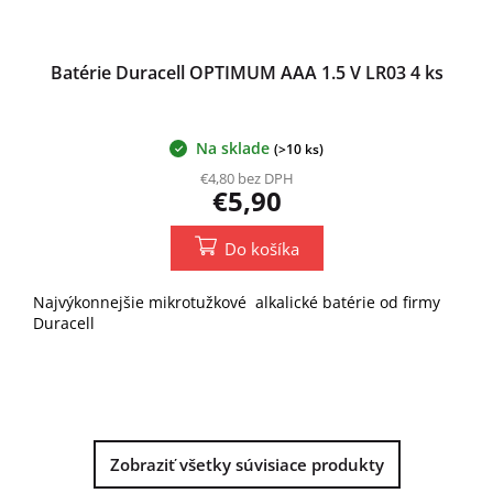
Batérie Duracell OPTIMUM AAA 1.5 V LR03 4 ks
Na sklade
(>10 ks)
€4,80 bez DPH
€5,90
Do košíka
Najvýkonnejšie mikrotužkové alkalické batérie od firmy
Duracell
Zobraziť všetky súvisiace produkty