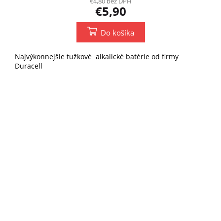
€4,80 bez DPH
€5,90
Do košíka
Najvýkonnejšie tužkové alkalické batérie od firmy
Duracell