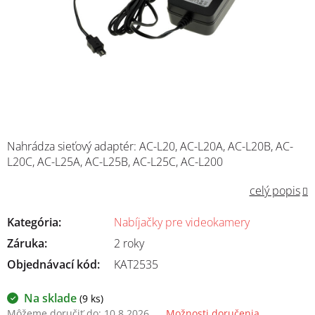
Nahrádza sieťový adaptér: AC-L20, AC-L20A, AC-L20B, AC-
L20C, AC-L25A, AC-L25B, AC-L25C, AC-L200
celý popis
Kategória
:
Nabíjačky pre videokamery
Záruka
:
2 roky
Objednávací kód:
KAT2535
Na sklade
(9 ks)
Môžeme doručiť do:
10.8.2026
Možnosti doručenia