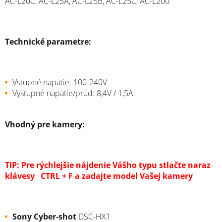
AC-L20C, AC-L25A, AC-L25B, AC-L25C, AC-L200
Technické parametre:
Vstupné napätie: 100-240V
Výstupné napätie/prúd: 8,4V / 1,5A
Vhodný pre kamery:
TIP: Pre rýchlejšie nájdenie Vášho typu stlačte naraz
klávesy CTRL + F a zadajte model Vašej kamery
Sony Cyber-shot
DSC-HX1