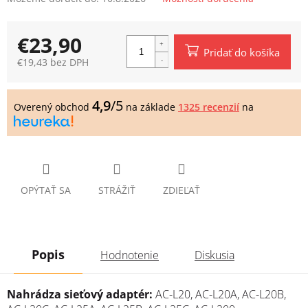
€23,90
Pridať do košíka
€19,43 bez DPH
Jednotková
cena:
4,9
/5
Overený obchod
na základe
1325 recenzií
na
OPÝTAŤ SA
STRÁŽIŤ
ZDIEĽAŤ
Popis
Hodnotenie
Diskusia
Nahrádza sieťový adaptér:
AC-L20, AC-L20A, AC-L20B,