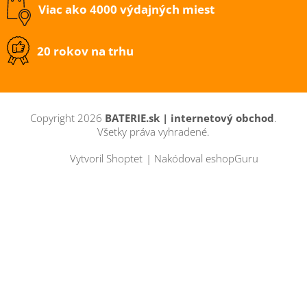
Viac ako 4000 výdajných miest
20 rokov na trhu
Copyright 2026
BATERIE.sk | internetový obchod
.
Všetky práva vyhradené.
Vytvoril Shoptet
|
Nakódoval eshopGuru