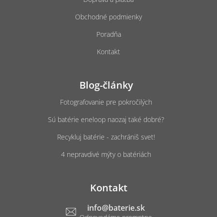
Obchodné podmienky
Poradňa
Kontakt
Blog-články
Fotografovanie pre pokročilých
Sú batérie eneloop naozaj také dobré?
Recykluj batérie - zachrániš svet!
4 nepravdivé mýty o batériách
Kontakt
info
@
baterie.sk