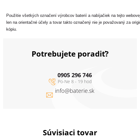
Použitie všetkých označení výrobcov baterií a nabíjačiek na tejto webovej
len na orientačné účely a tovar takto označený nie je považovaný za origi
kópiu.
Potrebujete poradiť?
0905 296 746
info
@
baterie.sk
Súvisiaci tovar