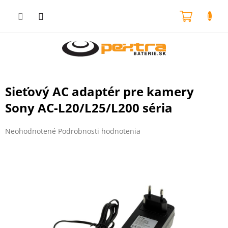
Prejsť
na
NÁKU
obsah
KOŠÍK
Sieťový AC adaptér pre kamery
Sony AC-L20/L25/L200 séria
Priemerné
Neohodnotené
Podrobnosti hodnotenia
hodnotenie
produktu
je
0,0
z
5
hviezdičiek.