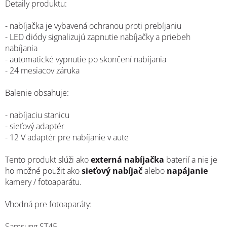
Detaily produktu:
- nabíjačka je vybavená ochranou proti prebíjaniu
- LED diódy signalizujú zapnutie nabíjačky a priebeh
nabíjania
- automatické vypnutie po skončení nabíjania
- 24 mesiacov záruka
Balenie obsahuje:
- nabíjaciu stanicu
- sieťový adaptér
- 12 V adaptér pre nabíjanie v aute
Tento produkt slúži ako
externá nabíjačka
baterií a nie je
ho možné použit ako
sieťový nabíjač
alebo
napájanie
kamery / fotoaparátu.
Vhodná pre fotoaparáty:
Samsung ST45