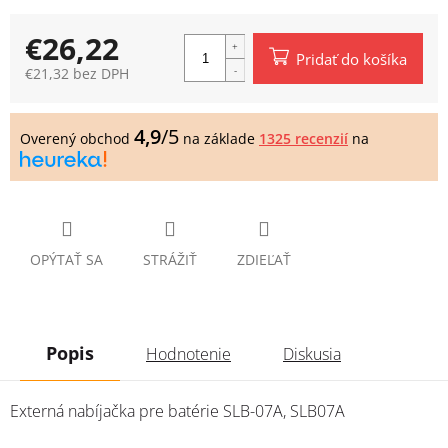
€26,22
Pridať do košíka
€21,32 bez DPH
Jednotková
cena:
4,9
/5
Overený obchod
na základe
1325 recenzií
na
OPÝTAŤ SA
STRÁŽIŤ
ZDIEĽAŤ
Popis
Hodnotenie
Diskusia
Externá nabíjačka pre batérie SLB-07A, SLB07A