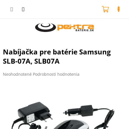
Prejsť
na
NÁKU
obsah
KOŠÍK
Nabíjačka pre batérie Samsung
SLB-07A, SLB07A
Priemerné
Neohodnotené
Podrobnosti hodnotenia
hodnotenie
produktu
je
0,0
z
5
hviezdičiek.