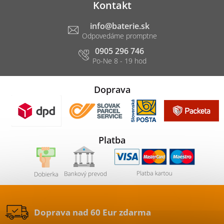
Kontakt
info
@
baterie.sk
0905 296 746
Doprava
Platba
Doprava nad 60 Eur zdarma