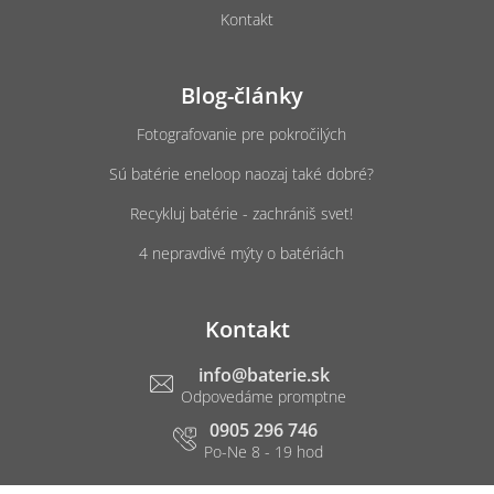
Kontakt
Blog-články
Fotografovanie pre pokročilých
Sú batérie eneloop naozaj také dobré?
Recykluj batérie - zachrániš svet!
4 nepravdivé mýty o batériách
Kontakt
info
@
baterie.sk
0905 296 746