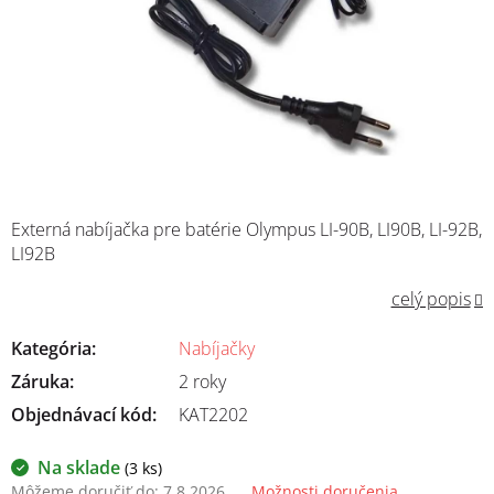
Externá nabíjačka pre batérie Olympus LI-90B, LI90B, LI-92B,
LI92B
celý popis
Kategória
:
Nabíjačky
Záruka
:
2 roky
Objednávací kód:
KAT2202
Na sklade
(3 ks)
Môžeme doručiť do:
7.8.2026
Možnosti doručenia