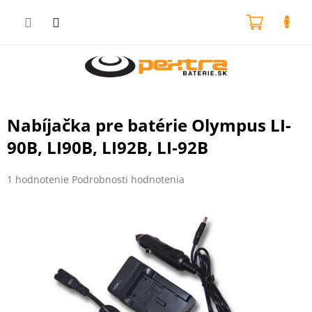
Prejsť
na
NÁKU
obsah
KOŠÍK
Nabíjačka pre batérie Olympus LI-
90B, LI90B, LI92B, LI-92B
Priemerné
1 hodnotenie
Podrobnosti hodnotenia
hodnotenie
produktu
je
5,0
z
5
hviezdičiek.