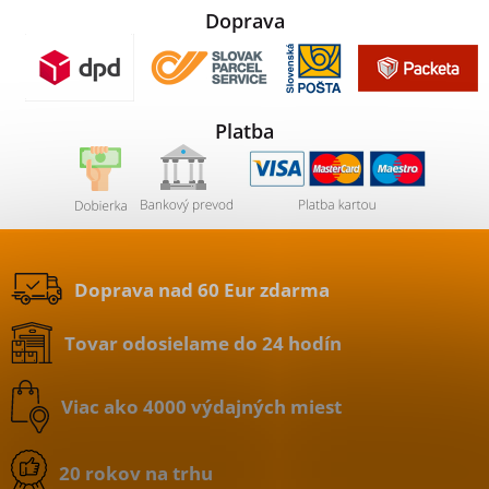
Doprava
Platba
Doprava nad 60 Eur zdarma
Tovar odosielame do 24 hodín
Viac ako 4000 výdajných miest
20 rokov na trhu