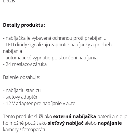
LI92B
Detaily produktu:
- nabíjačka je vybavená ochranou proti prebíjaniu
- LED diódy signalizujú zapnutie nabíjačky a priebeh
nabíjania
- automatické vypnutie po skončení nabíjania
- 24 mesiacov záruka
Balenie obsahuje:
- nabíjaciu stanicu
- sieťový adaptér
- 12 V adaptér pre nabíjanie v aute
Tento produkt slúži ako
externá nabíjačka
baterií a nie je
ho možné použit ako
sieťový nabíjač
alebo
napájanie
kamery / fotoaparátu.