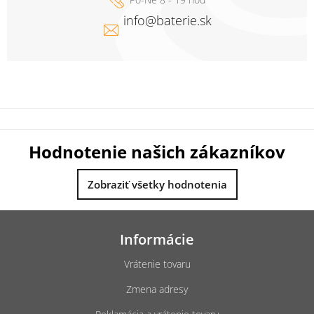
info
@
baterie.sk
Hodnotenie našich zákazníkov
Zobraziť všetky hodnotenia
Z
á
Informácie
p
ä
Vrátenie tovaru
t
Zmena adresy
i
e