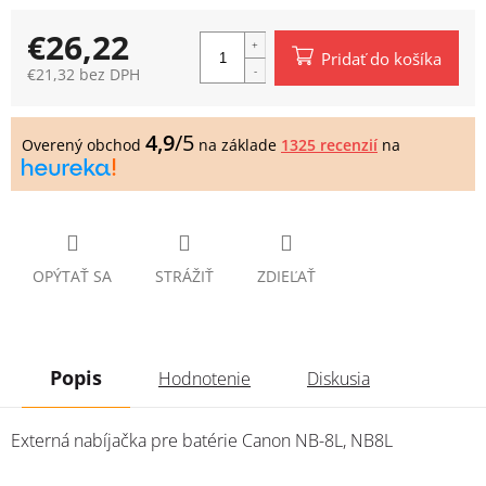
€26,22
Pridať do košíka
€21,32 bez DPH
Jednotková
cena:
4,9
/5
Overený obchod
na základe
1325 recenzií
na
OPÝTAŤ SA
STRÁŽIŤ
ZDIEĽAŤ
Popis
Hodnotenie
Diskusia
Externá nabíjačka pre batérie Canon NB-8L, NB8L