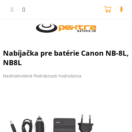
Prejsť
na
NÁKU
obsah
KOŠÍK
Nabíjačka pre batérie Canon NB-8L,
NB8L
Priemerné
Neohodnotené
Podrobnosti hodnotenia
hodnotenie
produktu
je
0,0
z
5
hviezdičiek.