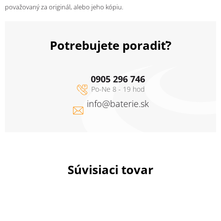
považovaný za originál, alebo jeho kópiu.
Potrebujete poradiť?
0905 296 746
info
@
baterie.sk
Súvisiaci tovar