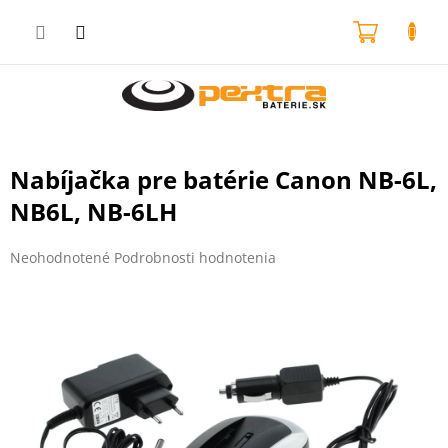
Prejsť
na
NÁKU
obsah
KOŠÍK
Nabíjačka pre batérie Canon NB-6L,
NB6L, NB-6LH
Priemerné
Neohodnotené
Podrobnosti hodnotenia
hodnotenie
produktu
je
0,0
z
5
hviezdičiek.