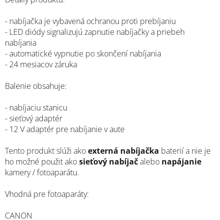
- nabíjačka je vybavená ochranou proti prebíjaniu
- LED diódy signalizujú zapnutie nabíjačky a priebeh
nabíjania
- automatické vypnutie po skončení nabíjania
- 24 mesiacov záruka
Balenie obsahuje:
- nabíjaciu stanicu
- sieťový adaptér
- 12 V adaptér pre nabíjanie v aute
Tento produkt slúži ako
externá nabíjačka
baterií a nie je
ho možné použit ako
sieťový nabíjač
alebo
napájanie
kamery / fotoaparátu.
Vhodná pre fotoaparáty:
CANON