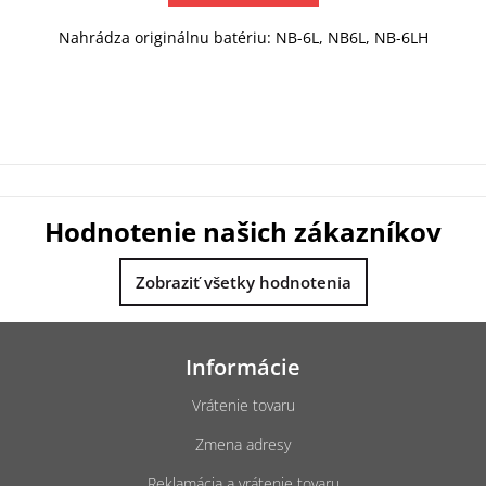
Nahrádza originálnu batériu: NB-6L, NB6L, NB-6LH
Hodnotenie našich zákazníkov
Zobraziť všetky hodnotenia
Z
á
Informácie
p
ä
Vrátenie tovaru
t
Zmena adresy
i
e
Reklamácia a vrátenie tovaru