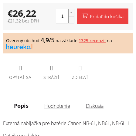
€26,22
Pridať do košíka
€21,32 bez DPH
Jednotková
cena:
4,9
/5
Overený obchod
na základe
1325 recenzií
na
OPÝTAŤ SA
STRÁŽIŤ
ZDIEĽAŤ
Popis
Hodnotenie
Diskusia
Externá nabíjačka pre batérie Canon NB-6L, NB6L, NB-6LH
Detaily produktu: