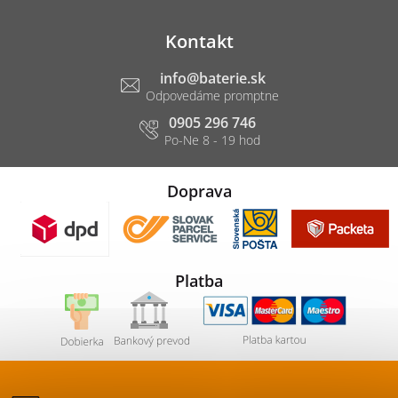
Kontakt
info
@
baterie.sk
0905 296 746
Doprava
Platba