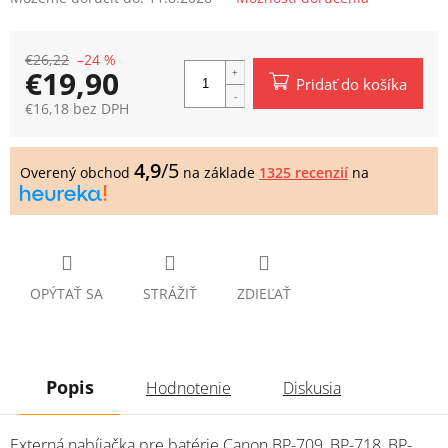
€26,22
–24 %
€19,90
Pridať do košíka
€16,18 bez DPH
Jednotková
cena:
4,9
/5
Overený obchod
na základe
1325 recenzií
na
OPÝTAŤ SA
STRÁŽIŤ
ZDIEĽAŤ
Popis
Hodnotenie
Diskusia
Externá nabíjačka pre batérie Canon BP-709, BP-718, BP-