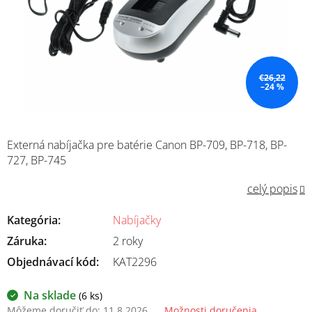
€26,22
–24 %
Externá nabíjačka pre batérie Canon BP-709, BP-718, BP-
727, BP-745
celý popis
Kategória
:
Nabíjačky
Záruka
:
2 roky
Objednávací kód:
KAT2296
Na sklade
(6 ks)
Môžeme doručiť do:
11.8.2026
Možnosti doručenia