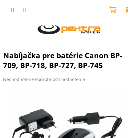
Prejsť
na
NÁKU
obsah
KOŠÍK
Nabíjačka pre batérie Canon BP-
709, BP-718, BP-727, BP-745
Priemerné
Neohodnotené
Podrobnosti hodnotenia
hodnotenie
produktu
je
0,0
z
5
hviezdičiek.