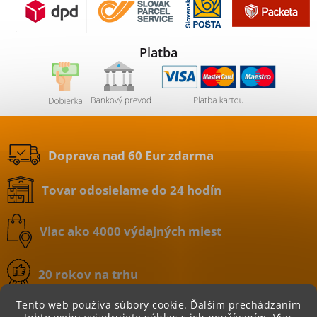
Platba
Doprava nad 60 Eur zdarma
Tovar odosielame do 24 hodín
Viac ako 4000 výdajných miest
20 rokov na trhu
Tento web používa súbory cookie. Ďalším prechádzaním