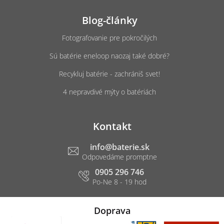
Blog-články
Fotografovanie pre pokročilých
Sú batérie eneloop naozaj také dobré?
Recykluj batérie - zachrániš svet!
4 nepravdivé mýty o batériách
Kontakt
info
@
baterie.sk
0905 296 746
Doprava