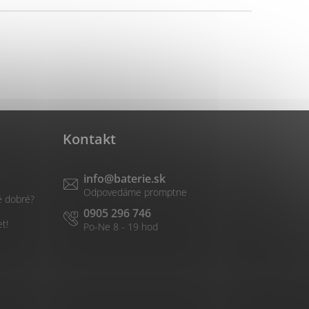
Kontakt
info
@
baterie.sk
é dobré?
0905 296 746
et!