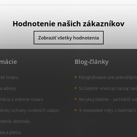
Hodnotenie našich zákazníkov
Zobraziť všetky hodnotenia
rmácie
Blog-články
nie tovaru
Fotografovanie pre pokročilých
a adresy
Sú batérie eneloop naozaj tak
mácia a vrátenie tovaru
Recykluj batérie - zachrániš sv
enky ochrany osobných údajov
4 nepravdivé mýty o batériách
otenie obchodu
va a platba