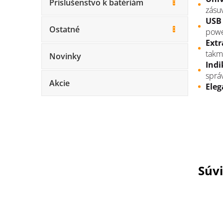
Príslušenstvo k batériám
zásu
USB 
Ostatné
powe
Extr
takm
Novinky
Ind
sprá
Akcie
Eleg
Súvi