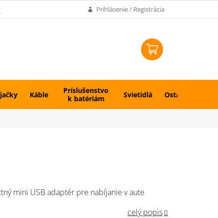
k
Prihlásenie / Registrácia
NÁKUPNÝ
KOŠÍK
Príslušenstvo
jačky
Káble
Svietidlá
Ostatné
k batériám
ný mini USB adaptér pre nabíjanie v aute
celý popis