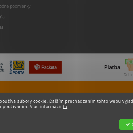
odné podmienky
ňa
kt
Platba
Tovar odosielame do 24 hodín
Viac ako 400
používa súbory cookie. Ďalším prechádzaním tohto webu vyjad
h používaním. Viac informácií
tu
.
e
od
. Všetky práva vyhradené.