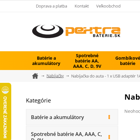
Prejsť
Doprava a platba
Kontakt
Veľkoobchod
na
obsah
Spotrebné
Batérie a
Gombíkov
batérie AA,
akumulátory
batérie
AAA, C, D, 9V
Domov
Nabíjačky
Nabíjačka do auta - 1 x USB adaptér 1
B
Nabí
Kategórie
Preskočiť
o
kategórie
č
Prieme
Neohod
n
hodnot
Batérie a akumulátory
ý
produk
je
p
0,0
Spotrebné batérie AA, AAA, C,
a
z