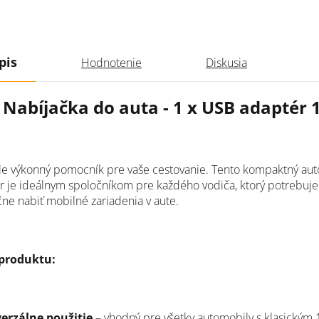
pis
Hodnotenie
Diskusia
Nabíjačka do auta - 1 x USB adaptér 
ale výkonný pomocník pre vaše cestovanie. Tento kompaktný au
r je ideálnym spoločníkom pre každého vodiča, ktorý potrebuje 
ne nabiť mobilné zariadenia v aute.
 produktu:
erzálne použitie
– vhodný pre všetky automobily s klasickým 1