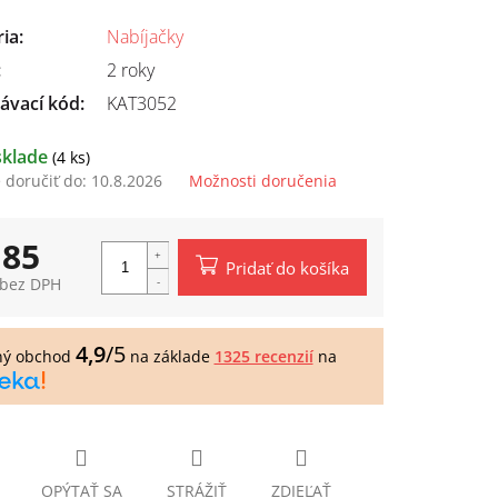
ria
:
Nabíjačky
:
2 roky
ávací kód:
KAT3052
sklade
(4 ks)
doručiť do:
10.8.2026
Možnosti doručenia
,85
Pridať do košíka
 bez DPH
tková
4,9
/5
ný obchod
na základe
1325 recenzií
na
OPÝTAŤ SA
STRÁŽIŤ
ZDIEĽAŤ