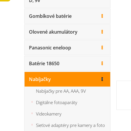
D, 9V
n
5
e
hviezdi
l
Gombíkové batérie
Olovené akumulátory
Panasonic eneloop
Batérie 18650
Nabíjačky
Nabíjačky pre AA, AAA, 9V
Digitálne fotoaparáty
Videokamery
Sieťové adaptéry pre kamery a foto