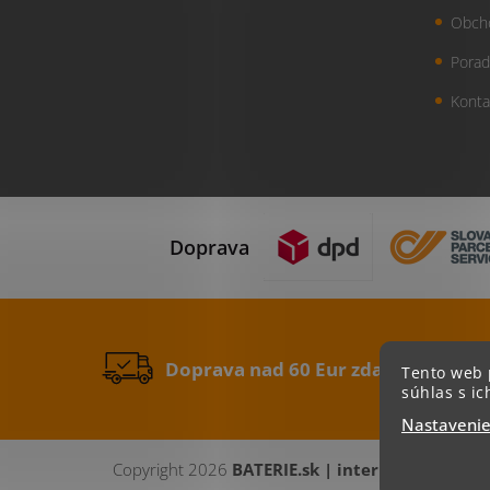
Obch
Porad
Konta
Doprava
Doprava nad 60 Eur zdarma
Tento web 
súhlas s ic
Nastaveni
Copyright 2026
BATERIE.sk | internetový obch