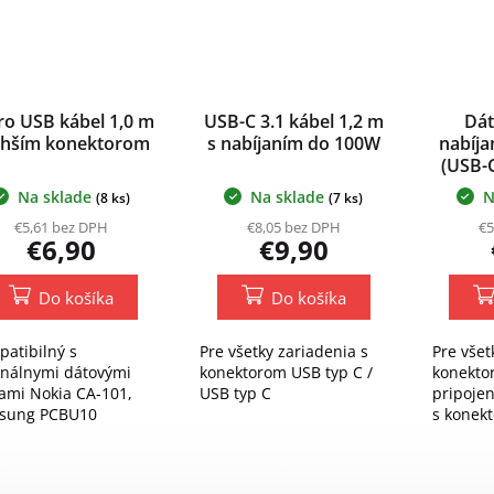
ro USB kábel 1,0 m
USB-C 3.1 kábel 1,2 m
Dát
lhším konektorom
s nabíjaním do 100W
nabíja
(USB-C
Na sklade
Na sklade
N
(8 ks)
(7 ks)
€5,61 bez DPH
€8,05 bez DPH
€5
€6,90
€9,90
Do košíka
Do košíka
atibilný s
Pre všetky zariadenia s
Pre všet
inálnymi dátovými
konektorom USB typ C /
konekto
ami Nokia CA-101,
USB typ C
pripojen
sung PCBU10
s konek
C.