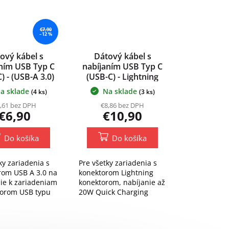
€7,90
–12 %
ový kábel s
Dátový kábel s
ním USB Typ C
nabíjaním USB Typ C
) - (USB-A 3.0)
(USB-C) - Lightning
(iPhone) 200 cm
a sklade
Na sklade
(4 ks)
(3 ks)
Baseus 20W
,61 bez DPH
€8,86 bez DPH
€6,90
€10,90
Do košíka
Do košíka
ky zariadenia s
Pre všetky zariadenia s
rom USB A 3.0 na
konektorom Lightning
ie k zariadeniam
konektorom, nabíjanie až
torom USB typu
20W Quick Charging