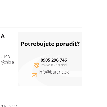
1A
Potrebujete poradiť?
to USB
0905 296 746
rýchlo a
info
@
baterie.sk
2 V / 24 V