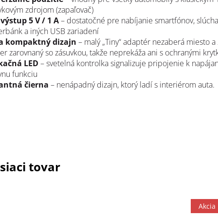
vkovým zdrojom (zapaľovač)
výstup 5 V / 1 A
– dostatočné pre nabíjanie smartfónov, slúcha
rbánk a iných USB zariadení
a kompaktný dizajn
– malý „Tiny“ adaptér nezaberá miesto a 
er zarovnaný so zásuvkou, takže neprekáža ani s ochranými kry
ikačná LED
– svetelná kontrolka signalizuje pripojenie k napájan
vnu funkciu
antná čierna
– nenápadný dizajn, ktorý ladí s interiérom auta.
siaci tovar
Akcia