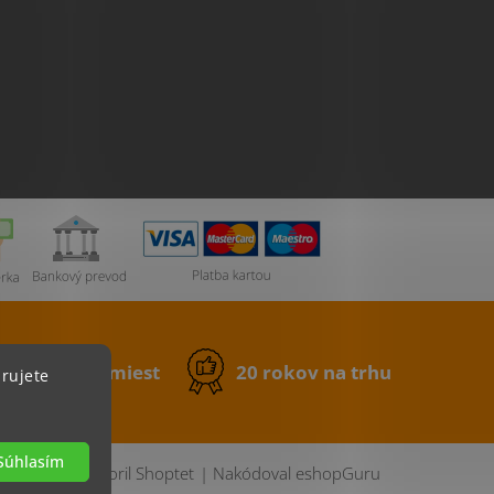
0 výdajných miest
20 rokov na trhu
rujete
Súhlasím
Vytvoril Shoptet
|
Nakódoval eshopGuru