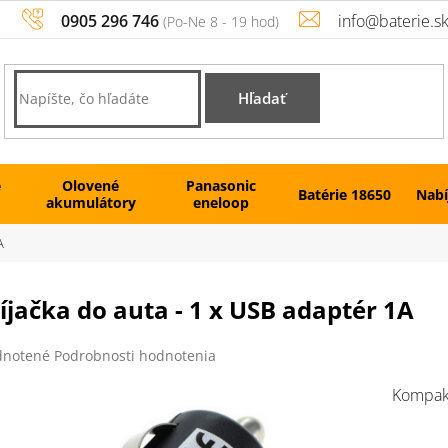
0905 296 746
info@baterie.s
Hľadať
é
Olovené
Panasonic
Batérie 18650
Nabí
akumulátory
eneloop
A
jačka do auta - 1 x USB adaptér 1A
rné
notené
Podrobnosti hodnotenia
enie
tu
Kompakt