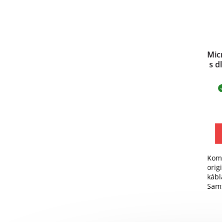
Mic
s d
Komp
orig
kábl
Sam