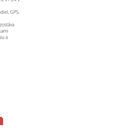
diel, GPS,
zostáva
tkami
iu a