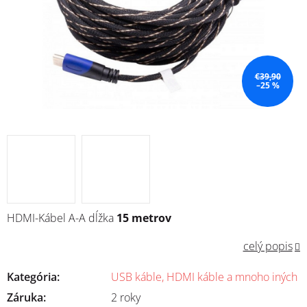
€39,90
–25 %
HDMI-Kábel A-A dĺžka
15 metrov
celý popis
Kategória
:
USB káble, HDMI káble a mnoho iných
Záruka
:
2 roky