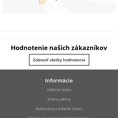
Hodnotenie našich zákazníkov
Zobraziť všetky hodnotenia
Z
á
Informácie
p
ä
Vrátenie tovaru
t
Zmena adresy
i
e
Reklamácia a vrátenie tovaru