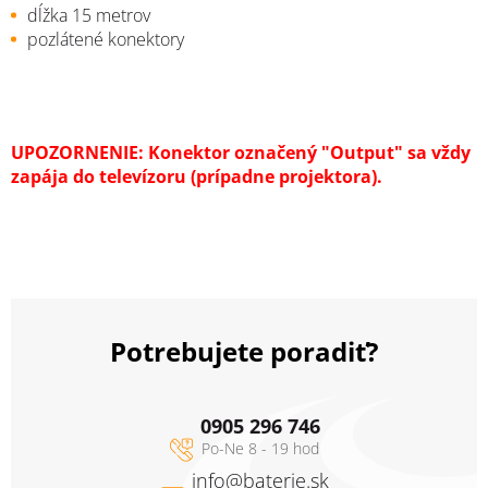
dĺžka 15 metrov
pozlátené konektory
UPOZORNENIE: Konektor označený "Output" sa vždy
zapája do televízoru (prípadne projekt
or
a).
Potrebujete poradiť?
0905 296 746
info
@
baterie.sk