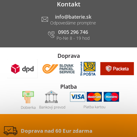
Kontakt
info
@
baterie.sk
0905 296 746
Doprava
Platba
Doprava nad 60 Eur zdarma