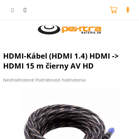
Prejsť
na
NÁKU
obsah
KOŠÍK
HDMI-Kábel (HDMI 1.4) HDMI ->
HDMI 15 m čierny AV HD
Priemerné
Neohodnotené
Podrobnosti hodnotenia
hodnotenie
produktu
je
0,0
z
5
hviezdičiek.