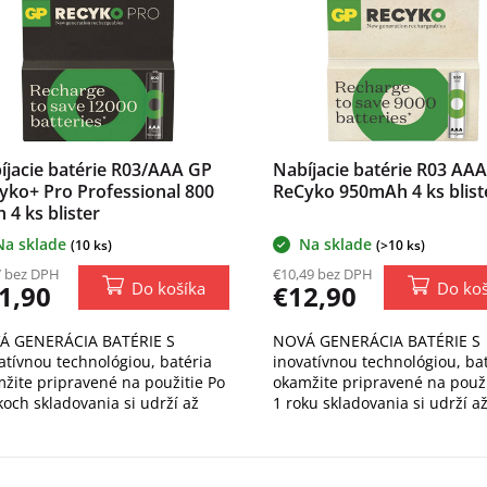
íjacie batérie R03/AAA GP
Nabíjacie batérie R03 AA
yko+ Pro Professional 800
ReCyko 950mAh 4 ks blist
 4 ks blister
Na sklade
Na sklade
(10 ks)
(>10 ks)
7 bez DPH
€10,49 bez DPH
Do košíka
Do koš
1,90
€12,90
Á GENERÁCIA BATÉRIE S
NOVÁ GENERÁCIA BATÉRIE S
atívnou technológiou, batéria
inovatívnou technológiou, ba
žite pripravené na použitie Po
okamžite pripravené na použi
koch skladovania si udrží až
1 roku skladovania si udrží a
 energie
energie
O