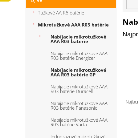
D, 9V
n
e
Tužkové AA R6 batérie
l
Nab
Mikrotužkové AAA R03 batérie
Najpr
Nabíjacie mikrotužkové
AAA R03 batérie
Nabíjacie mikrotužkové AAA
R03 batérie Energizer
Nabíjacie mikrotužkové
AAA R03 batérie GP
Nabíjacie mikrotužkové AAA
R03 batérie Duracell
R
a
Najlac
Nabíjacie mikrotužkové AAA
d
R03 batérie Panasonic
e
V
Nabíjacie mikrotužkové AAA
n
R03 batérie Varta
ý
i
p
e
Jednorazové mikrotužkové