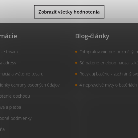
Zobraziť všetky hodnotenia
rmácie
Blog-články
nie tovaru
Fotografovanie pre pokročilých
a adresy
Sú batérie eneloop naozaj tak
mácia a vrátenie tovaru
Recykluj batérie - zachrániš sv
enky ochrany osobných údajov
4 nepravdivé mýty o batériách
otenie obchodu
va a platba
odné podmienky
ňa