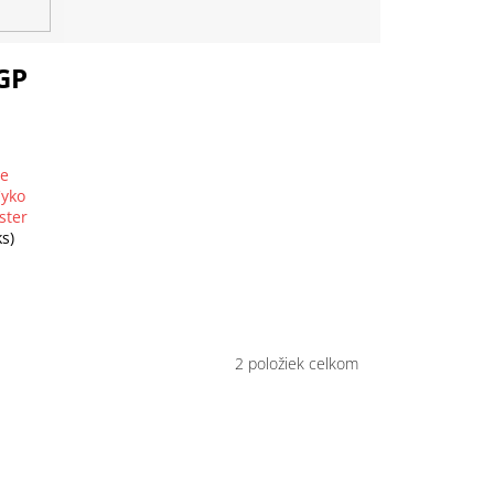
GP
ie
Cyko
ster
ks)
2
položiek celkom