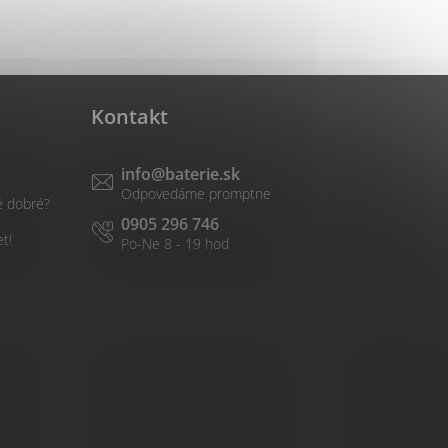
Kontakt
info
@
baterie.sk
é dobré?
0905 296 746
et!