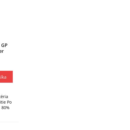
A GP
er
íka
téria
tie Po
ž 80%