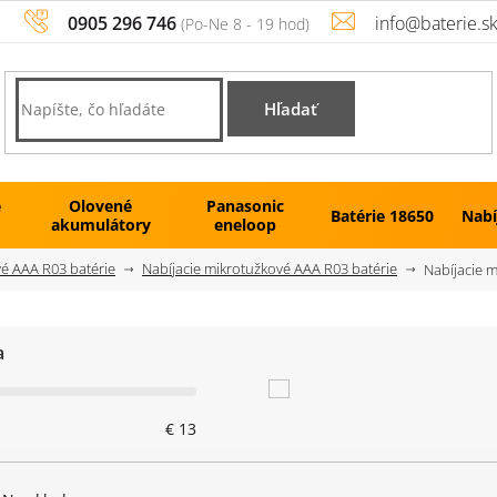
0905 296 746
info@baterie.s
Hľadať
é
Olovené
Panasonic
Batérie 18650
Nabí
akumulátory
eneloop
é AAA R03 batérie
Nabíjacie mikrotužkové AAA R03 batérie
Nabíjacie 
a
€
13