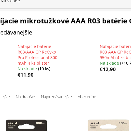
Na sklade
íjacie mikrotužkové AAA R03 batérie 
edávanejšie
Nabíjacie batérie
Nabíjacie batér
R03/AAA GP ReCyko+
R03 AAA GP Re
Pro Professional 800
950mAh 4 ks bli
mAh 4 ks blister
Na sklade
(>10 
Na sklade
(10 ks)
€12,90
€11,90
nejšie
Najdrahšie
Najpredávanejšie
Abecedne