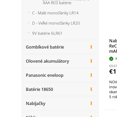
i
p
AAA R03 batérie
s
r
C - Malé monočlánky LR14
p
o
r
d
D - Veľké monočlánky LR20
o
u
d
k
9V batérie 6LR61
u
t
Nab
k
o
ReC
Gombíkové batérie
t
v
mAh
o
v
Olovené akumulátory
€9,6
€1
Panasonic eneloop
NOV
inov
Batérie 18650
okam
5 ro
70%
Nabíjačky