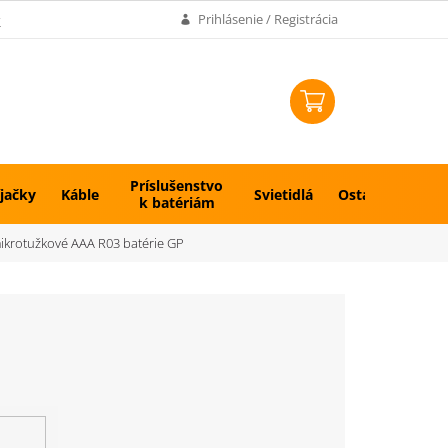
k
Prihlásenie / Registrácia
NÁKUPNÝ
KOŠÍK
Príslušenstvo
jačky
Káble
Svietidlá
Ostatné
k batériám
mikrotužkové AAA R03 batérie GP