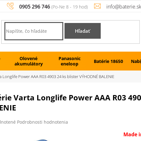
0905 296 746
info@baterie.s
Hľadať
é
Olovené
Panasonic
Batérie 18650
Nabí
akumulátory
eneloop
ta Longlife Power AAA R03 4903 24 ks blister VÝHODNÉ BALENIE
rie Varta Longlife Power AAA R03 49
ENIE
rné
notené
Podrobnosti hodnotenia
enie
tu
Made 