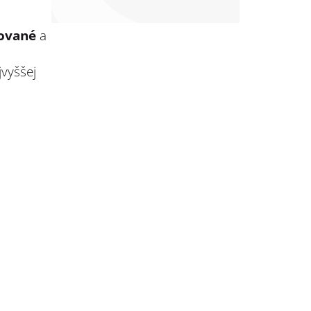
tované
a
vyššej