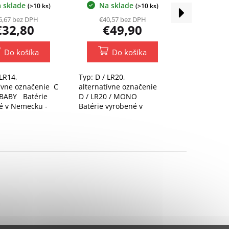
 sklade
Na sklade
(>10 ks)
(>10 ks)
Ďalší
produkt
6,67 bez DPH
€40,57 bez DPH
€32,80
€49,90
Do košíka
Do košíka
 LR14,
Typ: D / LR20,
tívne označenie C
alternatívne označenie
/ BABY Batérie
D / LR20 / MONO
é v Nemecku -
Batérie vyrobené v
 Germany.
Nemecku - MADE IN
Germany.