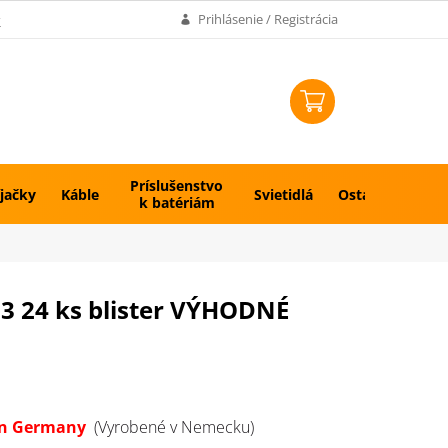
k
Prihlásenie / Registrácia
NÁKUPNÝ
KOŠÍK
Príslušenstvo
jačky
Káble
Svietidlá
Ostatné
k batériám
03 24 ks blister VÝHODNÉ
in Germany
(Vyrobené v Nemecku)