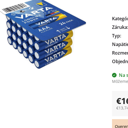
čiek.
Kategó
Záruka
Typ
:
Napäti
Rozme
Objedn
Na 
Môžeme 
€1
€13,7
Jedno
cena:
Overe