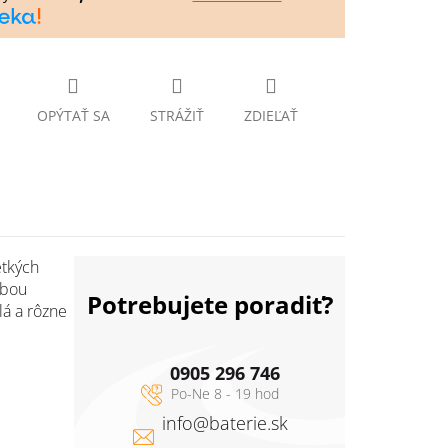
OPÝTAŤ SA
STRÁŽIŤ
ZDIEĽAŤ
etkých
ebou
Potrebujete poradiť?
lá a rôzne
0905 296 746
info
@
baterie.sk