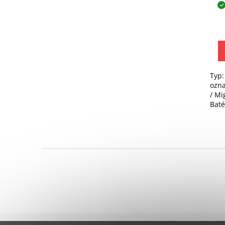
Typ:
ozn
/ Mi
Baté
Nem
Ger