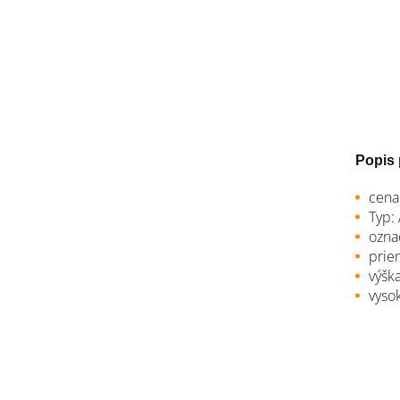
Popis 
cena 
Typ:
ozna
prie
výšk
vyso