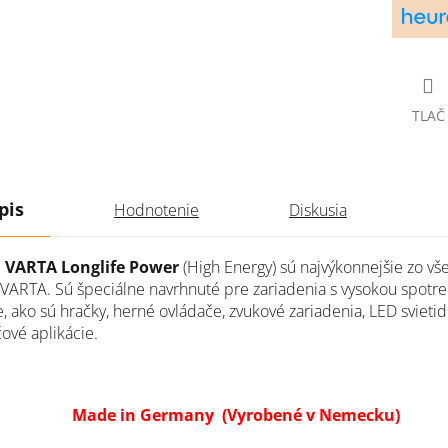
TLAČ
pis
Hodnotenie
Diskusia
e
VARTA Longlife Power
(High Energy) sú najvýkonnejšie zo vš
í VARTA. Sú špeciálne navrhnuté pre zariadenia s vysokou spotr
, ako sú hračky, herné ovládače, zvukové zariadenia, LED svietid
ové aplikácie.
Made in Germany (Vyrobené v Nemecku)