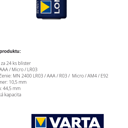
produktu:
za 24 ks blister
 AAA / Micro / LR03
čenie: MN 2400 LR03 / AAA / R03 / Micro / AM4 / E92
mer: 10,5 mm
a: 44,5 mm
ká kapacita