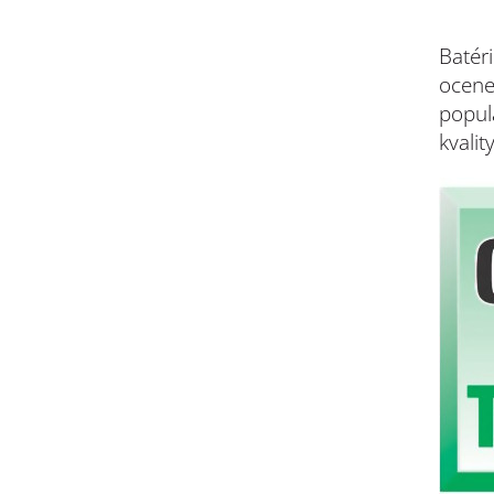
Batér
ocen
popul
kvality