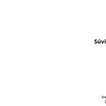
Súvi
In