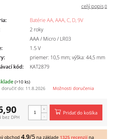
celý popis
ria
:
Batérie AA, AAA, C, D, 9V
:
2 roky
AAA / Micro / LR03
e
:
1.5 V
ry
:
priemer: 10,5 mm; výška: 44,5 mm
ávací kód:
KAT2879
sklade
(>10 ks)
doručiť do:
11.8.2026
Možnosti doručenia
6,90
Pridať do košíka
4 bez DPH
tková
4,9
/5
ný obchod
na základe
1325 recenzií
na