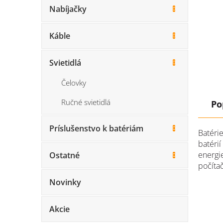
Nabíjačky
Káble
Svietidlá
Čelovky
Ručné svietidlá
Po
Príslušenstvo k batériám
Batéri
batéri
energie
Ostatné
počítač
Novinky
Akcie