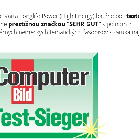
ie
Varta Longlife Power (High Energy) batérie boli
tes
ené
prestížnou značkou "SEHR GUT"
v jednom z
árnych nemeckých tematických časopisov - záruka naj
!