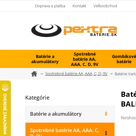
Prejsť
Doprava a platba
Kontakt
Veľkoobchod
na
obsah
Spotrebné
Batérie a
Gombíkov
batérie AA,
akumulátory
batérie
AAA, C, D, 9V
Domov
Spotrebné batérie AA, AAA, C, D, 9V
Batérie Var
B
Baté
Kategórie
Preskočiť
o
BAL
kategórie
č
n
Batérie a akumulátory
Prieme
ý
Neohod
hodnot
p
produk
Spotrebné batérie AA, AAA, C,
a
je