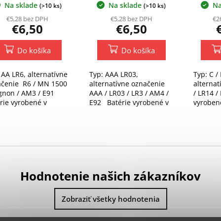
Na sklade
Na sklade
Na
(>10 ks)
(>10 ks)
€5,28 bez DPH
€5,28 bez DPH
€2
€6,50
€6,50
Do košíka
Do košíka
 AA LR6, alternatívne
Typ: AAA LR03,
Typ: C /
ačenie R6 / MN 1500
alternatívne označenie
alterna
gnon / AM3 / E91
AAA / LR03 / LR3 / AM4 /
/ LR14 
rie vyrobené v
E92 Batérie vyrobené v
vyroben
ecku - MADE IN
Nemecku - MADE IN
MADE IN
many.
Germany.
Hodnotenie našich zákazníkov
Zobraziť všetky hodnotenia