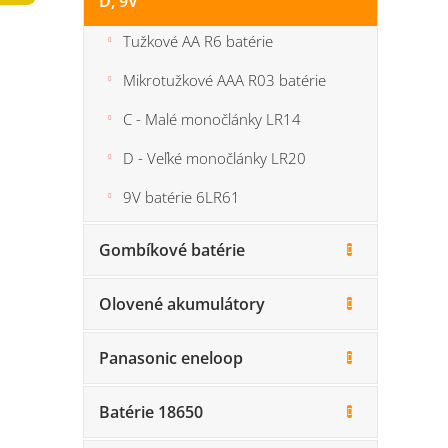
D, 9V
n
0,0
e
z
Tužkové AA R6 batérie
5
l
hviezdi
Mikrotužkové AAA R03 batérie
C - Malé monočlánky LR14
D - Veľké monočlánky LR20
9V batérie 6LR61
Gombíkové batérie
Olovené akumulátory
Panasonic eneloop
Batérie 18650