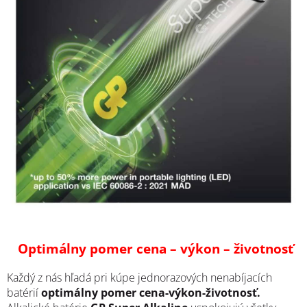
Optimálny pomer cena – výkon – životnosť
Každý z nás hľadá pri kúpe jednorazových nenabíjacích
batérií
optimálny pomer cena-výkon-životnosť.