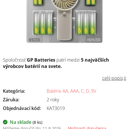
Spoločnosť
GP Batteries
patrí medzi
5 najväčších
výrobcov batérií na svete.
celý popis
Kategória
:
Batérie AA, AAA, C, D, 9V
Záruka
:
2 roky
Objednávací kód:
KAT3019
Na sklade
(8 ks)
Môžeme doručiť do:
11.8.2026
Možnosti doručenia