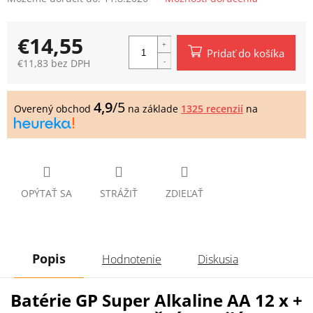
€14,55
Pridať do košíka
€11,83 bez DPH
Jednotková
cena:
4,9
/5
Overený obchod
na základe
1325 recenzií
na
OPÝTAŤ SA
STRÁŽIŤ
ZDIEĽAŤ
Popis
Hodnotenie
Diskusia
Batérie GP Super Alkaline AA 12 x +