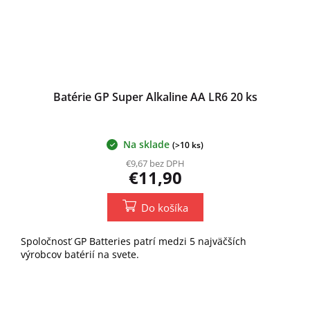
Batérie GP Super Alkaline AA LR6 20 ks
Na sklade
(>10 ks)
€9,67 bez DPH
€11,90
Do košíka
Spoločnosť GP Batteries patrí medzi 5 najväčších
výrobcov batérií na svete.