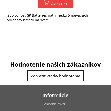
Do košíka
Spoločnosť GP Batteries patrí medzi 5 najväčších
výrobcov batérií na svete.
Hodnotenie našich zákazníkov
Zobraziť všetky hodnotenia
Z
á
Informácie
p
ä
Vrátenie tovaru
t