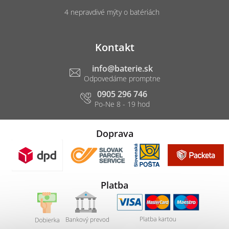
4 nepravdivé mýty o batériách
Kontakt
info
@
baterie.sk
0905 296 746
Doprava
Platba