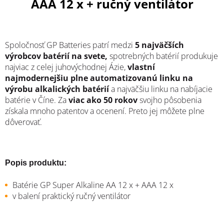
AAA 12 x + ručný ventilátor
Spoločnosť GP Batteries patrí medzi
5 najväčších
výrobcov batérií na svete,
spotrebných batérií produkuje
najviac z celej juhovýchodnej Ázie,
vlastní
najmodernejšiu plne automatizovanú linku na
výrobu alkalických batérií
a najväčšiu linku na nabíjacie
batérie v Číne. Za
viac ako 50 rokov
svojho pôsobenia
získala mnoho patentov a ocenení. Preto jej môžete plne
dôverovať.
Popis produktu:
Batérie GP Super Alkaline AA 12 x + AAA 12 x
v balení praktický ručný ventilátor