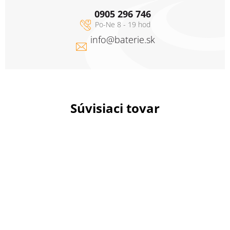
0905 296 746
info
@
baterie.sk
Súvisiaci tovar