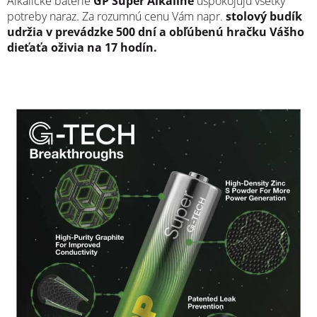
Alkalické batérie
GP Super Alkaline
uspokojujú všetky
potreby naraz. Za rozumnú cenu Vám napr.
stolový budík
udržia v prevádzke 500 dní a obľúbenú hračku Vášho
dieťaťa oživia na 17 hodín.