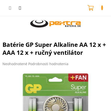
Prejsť
na
NÁKU
obsah
KOŠÍK
Batérie GP Super Alkaline AA 12 x +
AAA 12 x + ručný ventilátor
Priemerné
Neohodnotené
Podrobnosti hodnotenia
hodnotenie
produktu
je
0,0
z
5
hviezdičiek.