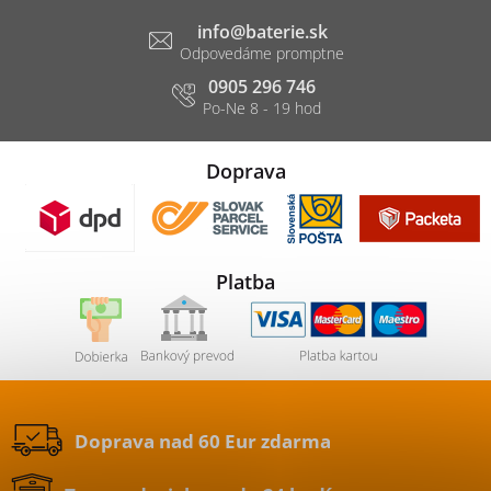
info
@
baterie.sk
0905 296 746
Doprava
Platba
Doprava nad 60 Eur zdarma