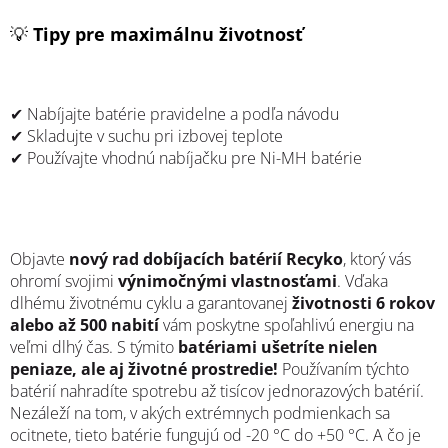
💡
Tipy pre maximálnu životnosť
✔ Nabíjajte batérie pravidelne a podľa návodu
✔ Skladujte v suchu pri izbovej teplote
✔ Používajte vhodnú nabíjačku pre Ni-MH batérie
Objavte
nový rad dobíjacích batérií Recyko
, ktorý vás
ohromí svojimi
výnimočnými vlastnosťami
. Vďaka
dlhému životnému cyklu a garantovanej
životnosti 6 rokov
alebo až 500 nabití
vám poskytne spoľahlivú energiu na
veľmi dlhý čas. S týmito
batériami ušetríte nielen
peniaze, ale aj životné prostredie!
Používaním týchto
batérií nahradíte spotrebu až tisícov jednorazových batérií.
Nezáleží na tom, v akých extrémnych podmienkach sa
ocitnete, tieto batérie fungujú od -20 °C do +50 °C. A čo je