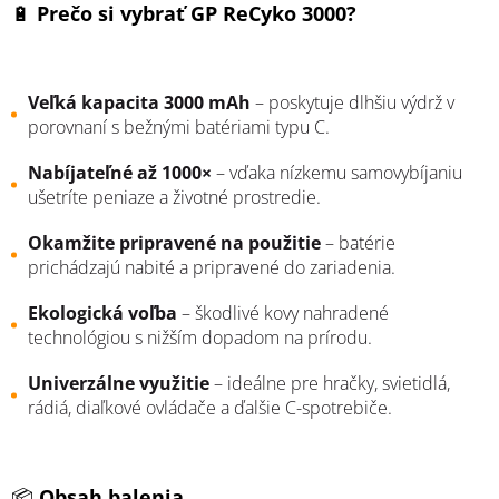
🔋
Prečo si vybrať GP ReCyko 3000?
Veľká kapacita 3000 mAh
– poskytuje dlhšiu výdrž v
porovnaní s bežnými batériami typu C.
Nabíjateľné až 1000×
– vďaka nízkemu samovybíjaniu
ušetríte peniaze a životné prostredie.
Okamžite pripravené na použitie
– batérie
prichádzajú nabité a pripravené do zariadenia.
Ekologická voľba
– škodlivé kovy nahradené
technológiou s nižším dopadom na prírodu.
Univerzálne využitie
– ideálne pre hračky, svietidlá,
rádiá, diaľkové ovládače a ďalšie C-spotrebiče.
📦
Obsah balenia