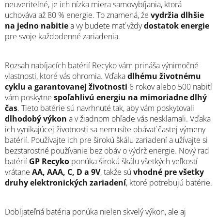
neuveriteľné, je ich nízka miera samovybíjania, ktorá
uchováva až 80 % energie. To znamená, že
vydržia dlhšie
na jedno nabitie
a vy budete mať vždy
dostatok energie
pre svoje každodenné zariadenia.
Rozsah nabíjacích batérií Recyko vám prináša výnimočné
vlastnosti, ktoré vás ohromia. Vďaka
dlhému životnému
cyklu a garantovanej životnosti
6 rokov alebo 500 nabití
vám poskytne
spoľahlivú energiu na mimoriadne dlhý
čas
. Tieto batérie sú navrhnuté tak, aby vám poskytovali
dlhodobý výkon
a v žiadnom ohľade vás nesklamali. Vďaka
ich vynikajúcej životnosti sa nemusíte obávať častej výmeny
batérií. Používajte ich pre širokú škálu zariadení a užívajte si
bezstarostné používanie bez obáv o výdrž energie. Nový rad
batérií
GP Recyko
ponúka širokú škálu všetkých veľkostí
vrátane
AA, AAA, C, D a 9V
, takže sú
vhodné pre všetky
druhy elektronických zariadení
, ktoré potrebujú batérie.
Dobíjateľná batéria ponúka nielen skvelý výkon, ale aj