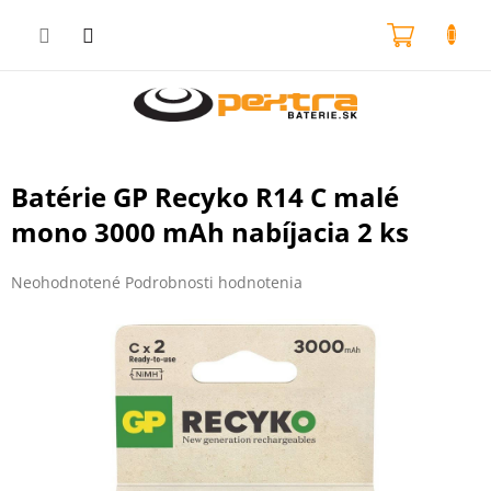
Prejsť
na
NÁKU
obsah
KOŠÍK
Batérie GP Recyko R14 C malé
mono 3000 mAh nabíjacia 2 ks
Priemerné
Neohodnotené
Podrobnosti hodnotenia
hodnotenie
produktu
je
0,0
z
5
hviezdičiek.