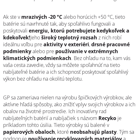
Ak ste v
mrazivých -20 °C
alebo horúcich +50 °C, tieto
batérie sú navrhnuté tak, aby spoľahlivo fungovali a
poskytovali
energiu, ktorú potrebujete kedykoľvek a
kdekoľvek!
Jeho
široký teplotný rozsah
z nich robí
ideálnu voľbu pre
aktivity v exteriéri
,
drsné pracovné
podmienky
alebo pre
používanie v extrémnych
klimatických podmienkach
. Bez ohľadu na to, kam vás
vaša cesta zavedie, vždy sa môžete spoľahnúť na tieto
nabíjateľné batérie a ich schopnosť poskytovať spoľahlivý
výkon bez ohľadu na okolitú teplotu.
GP sa zameriava nielen na výrobu špičkových výrobkov, ale
aktívne hľadá spôsoby, ako znížiť vplyv svojich výrobkov a ich
obalov na životné prostredie. Ich inovatívny rad
nabíjateľných batérií a nabíjačiek s názvom
Recyko
je
príkladom tohto úsilia. Tieto výrobky sú balené v
papierových obaloch
, ktoré
neobsahujú plasty
. Tým sa
podporuje
používanie recyklovaných materiálov
a