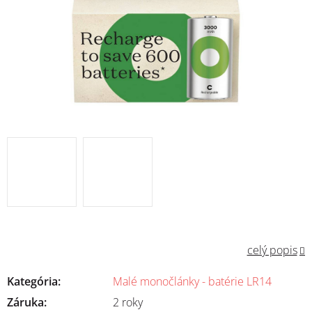
celý popis
Kategória
:
Malé monočlánky - batérie LR14
Záruka
:
2 roky