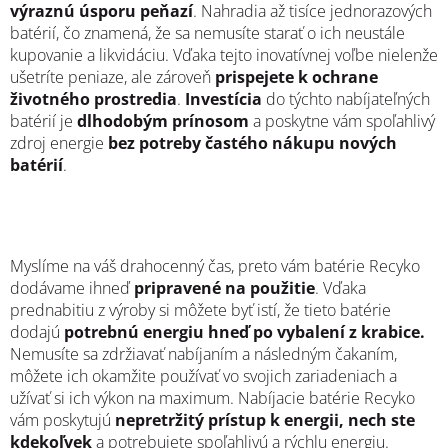
výraznú úsporu peňazí
. Nahradia až tisíce jednorazových
batérií, čo znamená, že sa nemusíte starať o ich neustále
kupovanie a likvidáciu. Vďaka tejto inovatívnej voľbe nielenže
ušetríte peniaze, ale zároveň
prispejete k ochrane
životného prostredia
.
Investícia
do týchto nabíjateľných
batérií je
dlhodobým prínosom
a poskytne vám spoľahlivý
zdroj energie
bez potreby častého nákupu nových
batérií
.
Myslíme na váš drahocenný čas, preto vám batérie Recyko
dodávame ihneď
pripravené na použitie
. Vďaka
prednabitiu z výroby si môžete byť istí, že tieto batérie
dodajú
potrebnú energiu hneď po vybalení z krabice.
Nemusíte sa zdržiavať nabíjaním a následným čakaním,
môžete ich okamžite používať vo svojich zariadeniach a
užívať si ich výkon na maximum. Nabíjacie batérie Recyko
vám poskytujú
nepretržitý prístup k energii, nech ste
kdekoľvek
a potrebujete spoľahlivú a rýchlu energiu.