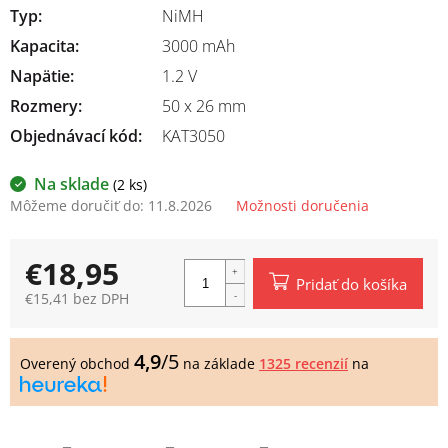
Typ
:
NiMH
Kapacita
:
3000 mAh
Napätie
:
1.2 V
Rozmery
:
50 x 26 mm
Objednávací kód:
KAT3050
Na sklade
(2 ks)
Môžeme doručiť do:
11.8.2026
Možnosti doručenia
€18,95
Pridať do košíka
€15,41 bez DPH
Jednotková
cena:
4,9
/5
Overený obchod
na základe
1325 recenzií
na