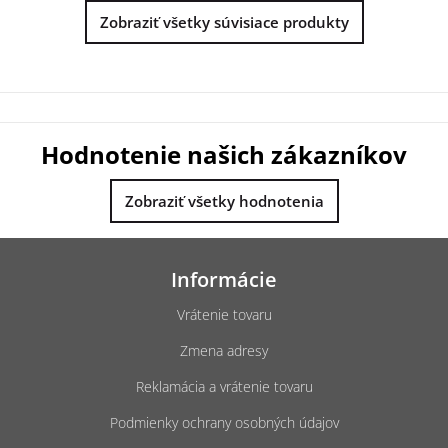
Zobraziť všetky súvisiace produkty
Hodnotenie našich zákazníkov
Zobraziť všetky hodnotenia
Z
á
Informácie
p
ä
Vrátenie tovaru
t
Zmena adresy
i
e
Reklamácia a vrátenie tovaru
Podmienky ochrany osobných údajov