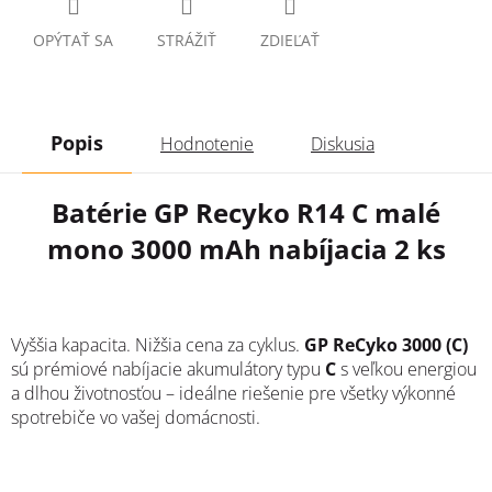
OPÝTAŤ SA
STRÁŽIŤ
ZDIEĽAŤ
Popis
Hodnotenie
Diskusia
Batérie GP Recyko R14 C malé
mono 3000 mAh nabíjacia 2 ks
Vyššia kapacita. Nižšia cena za cyklus.
GP ReCyko 3000 (C)
sú prémiové nabíjacie akumulátory typu
C
s veľkou energiou
a dlhou životnosťou – ideálne riešenie pre všetky výkonné
spotrebiče vo vašej domácnosti.