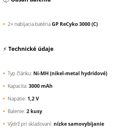
2× nabíjacia batéria
GP ReCyko 3000 (C)
⚡
Technické údaje
Typ článku:
Ni-MH (nikel-metal hydridové)
Kapacita:
3000 mAh
Napätie:
1,2 V
Balenie:
2 kusy
Výdrž pri skladovaní:
nízke samovybíjanie