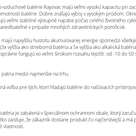
o-vzduchové batérie Rayovac majú veľmi vysokú kapacitu pri za
 hmotnosti batérie. Dobre znášajú výboj s vysokým prúdom. Okr
jú veľmi stabilné výstupné napätie počas celého životného cyklu
 zanedbateľné v prípade mnohých zdravotníckych pomôcok.
e majú najvyššiu hustotu akumulovanej energie spomedzi všetký
 (3x vyššia ako strieborná batéria a 5x vyššia ako alkalická batéria
 správne fungujú vo veľmi širokom rozsahu teplôt: od -10 do 50 
e patria medzi najmenšie na trhu.
ná voľba pre tých, ktorí hľadajú batérie do načúvacích prístrojo
batéria je zabalená v špeciálnom ochrannom obale, ktorý zaruču
etko zaisťuje, že zákazník dostane produkt čo najčerstvejší a má 
 vlastnosti.