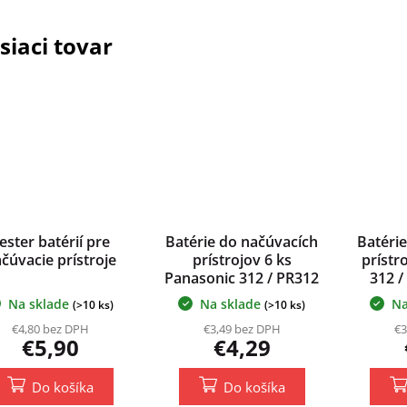
siaci tovar
ester batérií pre
Batérie do načúvacích
Batéri
čúvacie prístroje
prístrojov 6 ks
prístr
Panasonic 312 / PR312
312 /
/ PR41
Na sklade
Na sklade
Na
(>10 ks)
(>10 ks)
€4,80 bez DPH
€3,49 bez DPH
€3
€5,90
€4,29
Do košíka
Do košíka