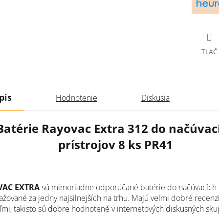
TLAČ
pis
Hodnotenie
Diskusia
Batérie Rayovac Extra 312 do načúvac
prístrojov 8 ks PR41
VAC EXTRA
sú mimoriadne odporúčané batérie do načúvacích p
ažované za jedny najsilnejších na trhu. Majú veľmi dobré recen
eľmi, takisto sú dobre hodnotené v internetových diskusných sku