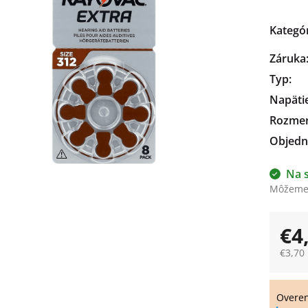
čiek.
Kategó
Záruka
Typ
:
Napäti
Rozme
Objedn
Na 
Môžeme 
€4
€3,70
Jedno
cena:
Overe