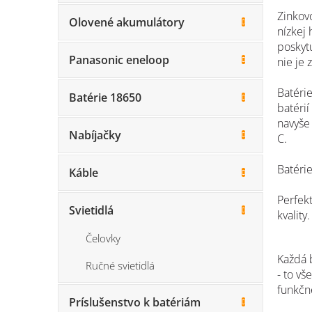
Zinkov
Olovené akumulátory
nízkej
poskytu
Panasonic eneloop
nie je
Batéri
Batérie 18650
batérií
navyše
Nabíjačky
C.
Batéri
Káble
Perfekt
Svietidlá
kvality.
Čelovky
Každá 
Ručné svietidlá
- to vš
funkčné
Príslušenstvo k batériám