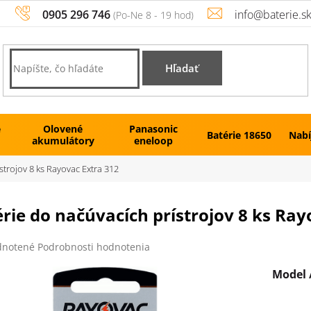
0905 296 746
info@baterie.s
Hľadať
é
Olovené
Panasonic
Batérie 18650
Nabí
akumulátory
eneloop
strojov 8 ks Rayovac Extra 312
rie do načúvacích prístrojov 8 ks Ray
rné
notené
Podrobnosti hodnotenia
enie
tu
Model /