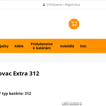
k
Prihlásenie / Registrácia
NÁKUPNÝ
KOŠÍK
Príslušenstvo
jačky
Káble
Svietidlá
Ostatné
k batériám
ovac Extra 312
 typ batérie: 312
celý popis