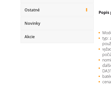
Ostatné
Popis
Novinky
Mode
Akcie
t
yp: 
použi
vyža
počú
n
omi
ď
alš
DA31
b
até
cena