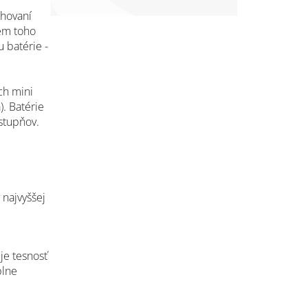
chovaní
em toho
 batérie -
ch mini
). Batérie
stupňov.
v
najvyššej
je tesnosť
plne