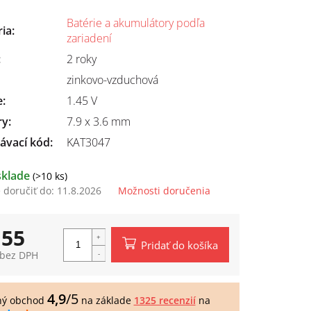
Batérie a akumulátory podľa
ria
:
zariadení
:
2 roky
zinkovo-vzduchová
e
:
1.45 V
ry
:
7.9 x 3.6 mm
ávací kód:
KAT3047
sklade
(>10 ks)
doručiť do:
11.8.2026
Možnosti doručenia
,55
Pridať do košíka
 bez DPH
tková
4,9
/5
ný obchod
na základe
1325 recenzií
na