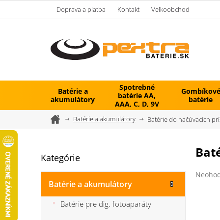
Prejsť
Doprava a platba
Kontakt
Veľkoobchod
na
obsah
Spotrebné
Batérie a
Gombíkov
batérie AA,
akumulátory
batérie
AAA, C, D, 9V
Domov
Batérie a akumulátory
Batérie do načúvacích prí
B
Baté
Kategórie
Preskočiť
o
kategórie
č
Prieme
Neohod
n
hodnot
Batérie a akumulátory
ý
produk
je
p
Batérie pre dig. fotoaparáty
0,0
a
z