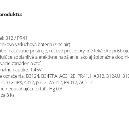
 produktu:
l: 312 / PR41
zinkovo-vzduchová batéria (zinc air)
tie: načúvacie prístroje, rečové procesory, iné lekárske prístroj
dujúce spoľahlivé a efektívne napájanie, ako aj špionážne doplnk
vacie zariadenia atď.
nálne napätie: 1,45V
ie označenia:
B3124, B347PA, AC312E, PR41, HA312, 312AU, 31
2, 312HPX, s312, p312, ZA312, PR312, AC312
rie neobsahujúce ortuť - Hg 0%
 za 8 ks