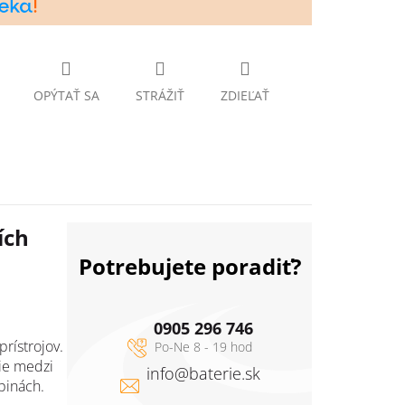
OPÝTAŤ SA
STRÁŽIŤ
ZDIEĽAŤ
ích
Potrebujete poradiť?
0905 296 746
rístrojov.
zie medzi
info
@
baterie.sk
pinách.