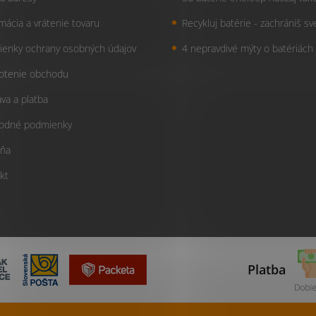
mácia a vrátenie tovaru
Recykluj batérie - zachrániš sv
enky ochrany osobných údajov
4 nepravdivé mýty o batériách
otenie obchodu
va a platba
odné podmienky
ňa
kt
Platba