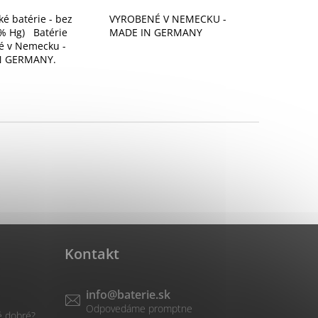
ké batérie - bez
VYROBENÉ V NEMECKU -
0% Hg) Batérie
MADE IN GERMANY
é v Nemecku -
N GERMANY.
Kontakt
info
@
baterie.sk
é dobré?