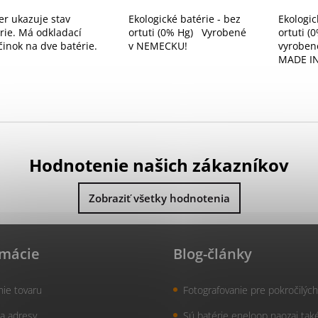
er ukazuje stav
Ekologické batérie - bez
Ekologic
rie. Má odkladací
ortuti (0% Hg) Vyrobené
ortuti (
činok na dve batérie.
v NEMECKU!
vyroben
MADE I
Hodnotenie našich zákazníkov
Zobraziť všetky hodnotenia
rmácie
Blog-články
nie tovaru
Fotografovanie pre pokročilých
a adresy
Sú batérie eneloop naozaj tak