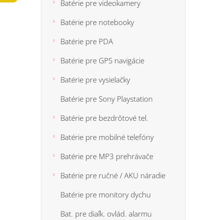
n
Batérie pre videokamery
5
e
hviezdi
Batérie pre notebooky
l
Batérie pre PDA
Batérie pre GPS navigácie
Batérie pre vysielačky
Batérie pre Sony Playstation
Batérie pre bezdrôtové tel.
Batérie pre mobilné telefóny
Batérie pre MP3 prehrávače
Batérie pre ručné / AKU náradie
Batérie pre monitory dychu
Bat. pre diaľk. ovlád. alarmu