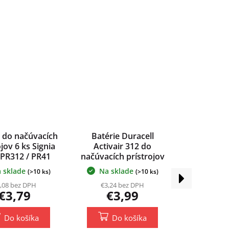
e do načúvacích
Batérie Duracell
ojov 6 ks Signia
Activair 312 do
 PR312 / PR41
načúvacích prístrojov
6 ks
 sklade
Na sklade
(>10 ks)
(>10 ks)
Ďalší
produkt
,08 bez DPH
€3,24 bez DPH
€3,79
€3,99
Do košíka
Do košíka