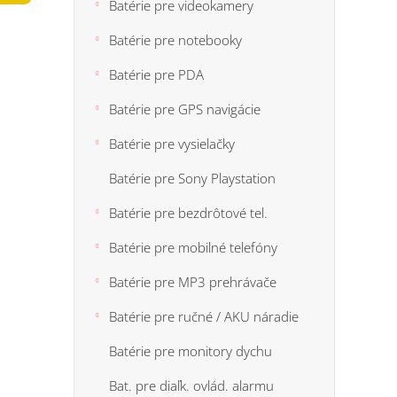
n
Batérie pre videokamery
5
e
hviezdi
Batérie pre notebooky
l
Batérie pre PDA
Batérie pre GPS navigácie
Batérie pre vysielačky
Batérie pre Sony Playstation
Batérie pre bezdrôtové tel.
Batérie pre mobilné telefóny
Batérie pre MP3 prehrávače
Batérie pre ručné / AKU náradie
Batérie pre monitory dychu
Bat. pre diaľk. ovlád. alarmu