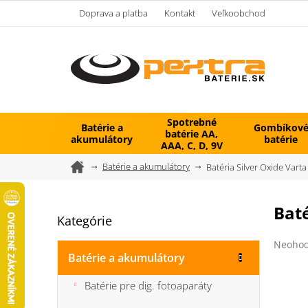
Prejsť
Doprava a platba
Kontakt
Veľkoobchod
na
obsah
Spotrebné
Batérie a
Gombíkov
batérie AA,
akumulátory
batérie
AAA, C, D, 9V
Domov
Batérie a akumulátory
Batéria Silver Oxide Vart
B
Baté
Kategórie
Preskočiť
o
kategórie
č
Prieme
Neohod
n
hodnot
Batérie a akumulátory
ý
produk
je
p
Batérie pre dig. fotoaparáty
0,0
a
z