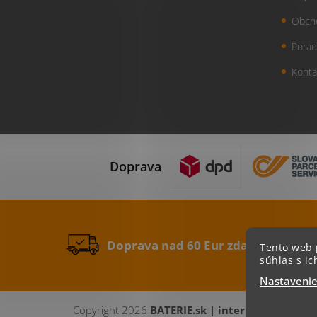
Obch
Porad
Konta
Doprava
Doprava nad 60 Eur zdarma
Tento web 
súhlas s ic
Nastaveni
Copyright 2026
BATERIE.sk | internetový obch