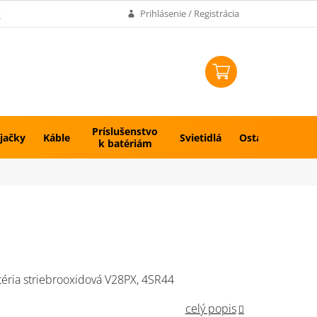
k
Prihlásenie / Registrácia
NÁKUPNÝ
KOŠÍK
Príslušenstvo
jačky
Káble
Svietidlá
Ostatné
k batériám
téria striebrooxidová V28PX, 4SR44
celý popis