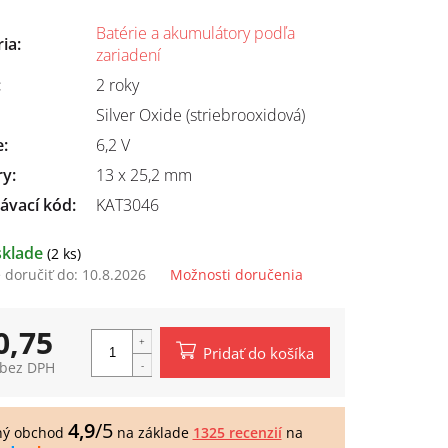
Batérie a akumulátory podľa
ria
:
zariadení
:
2 roky
Silver Oxide (striebrooxidová)
e
:
6,2 V
ry
:
13 x 25,2 mm
ávací kód:
KAT3046
sklade
(2 ks)
doručiť do:
10.8.2026
Možnosti doručenia
0,75
Pridať do košíka
 bez DPH
tková
4,9
/5
ný obchod
na základe
1325 recenzií
na