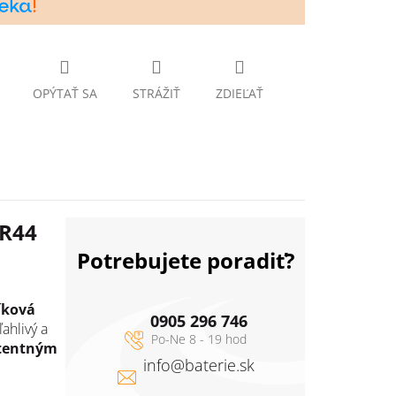
OPÝTAŤ SA
STRÁŽIŤ
ZDIEĽAŤ
SR44
Potrebujete poradiť?
íková
0905 296 746
ahlivý a
stentným
info
@
baterie.sk