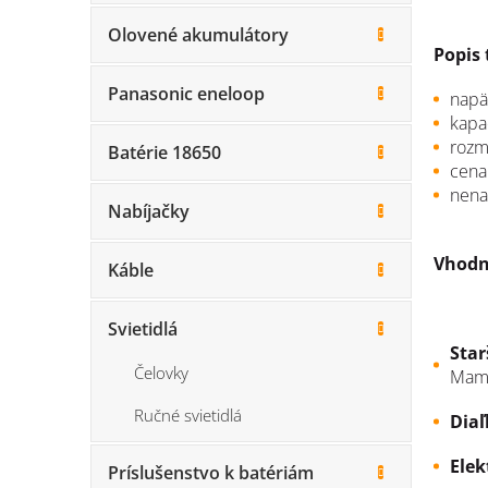
Olovené akumulátory
Popis 
Panasonic eneloop
napät
kapa
rozm
Batérie 18650
cena
nena
Nabíjačky
Vhodn
Káble
Svietidlá
Star
Čelovky
Mami
Ručné svietidlá
Diaľ
Elek
Príslušenstvo k batériám