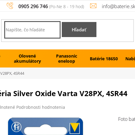
0905 296 746
info@baterie.s
Hľadať
é
Olovené
Panasonic
Batérie 18650
Nabí
akumulátory
eneloop
a V28PX, 4SR44
ria Silver Oxide Varta V28PX, 4SR44
rné
notené
Podrobnosti hodnotenia
enie
tu
Foto ba