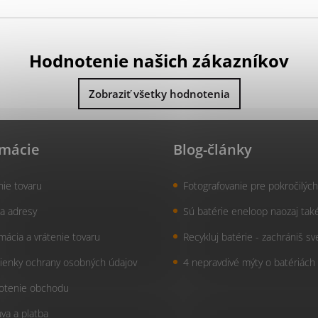
Hodnotenie našich zákazníkov
Zobraziť všetky hodnotenia
rmácie
Blog-články
nie tovaru
Fotografovanie pre pokročilých
a adresy
Sú batérie eneloop naozaj tak
mácia a vrátenie tovaru
Recykluj batérie - zachrániš sv
enky ochrany osobných údajov
4 nepravdivé mýty o batériách
otenie obchodu
va a platba