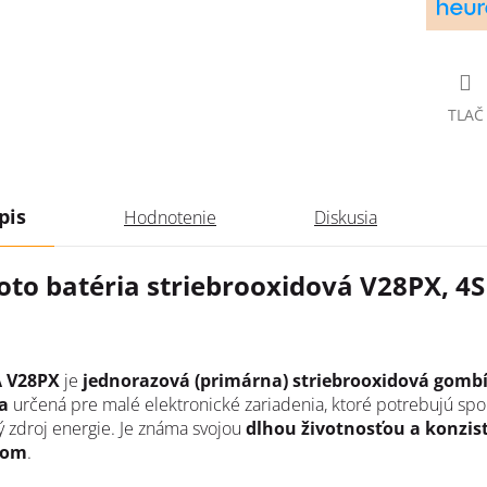
TLAČ
pis
Hodnotenie
Diskusia
oto batéria striebrooxidová V28PX, 4
 V28PX
je
jednorazová (primárna) striebrooxidová gomb
a
určená pre malé elektronické zariadenia, ktoré potrebujú spoľ
ý zdroj energie. Je známa svojou
dlhou životnosťou a konzi
nom
.