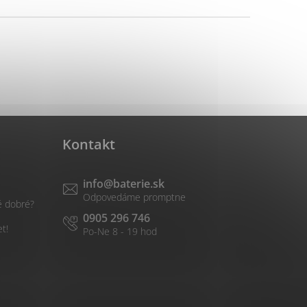
Kontakt
info
@
baterie.sk
é dobré?
0905 296 746
et!