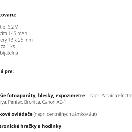
tovaru:
ie: 6,2 V
cita 145 mAh
ery 13 x 25 mm
 za 1 ks
bíjateľná
á pre:
šie fotoaparáty, blesky, expozimetre
– napr. Yashica Electr
ya, Pentax, Bronica, Canon AE-1
kové ovládače
(napr. centrálnych zámkov áut)
tronické hračky a hodinky