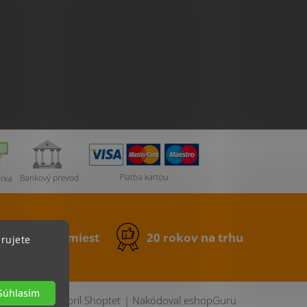
0 výdajných miest
20 rokov na trhu
rujete
Súhlasím
Vytvoril Shoptet
|
Nakódoval eshopGuru