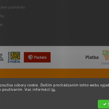
odné podmienky
ňa
kt
Platba
Tovar odosielame do 24 hodín
Viac ako 400
používa súbory cookie. Ďalším prechádzaním tohto webu vyjad
h používaním. Viac informácií
tu
.
e
od
. Všetky práva vyhradené.