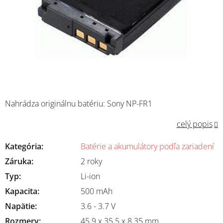
Nahrádza originálnu batériu: Sony NP-FR1
celý popis
Kategória
:
Batérie a akumulátory podľa zariadení
Záruka
:
2 roky
Typ
:
Li-ion
Kapacita
:
500 mAh
Napätie
:
3.6 - 3.7 V
Rozmery
:
45.9 x 35.5 x 8.35 mm