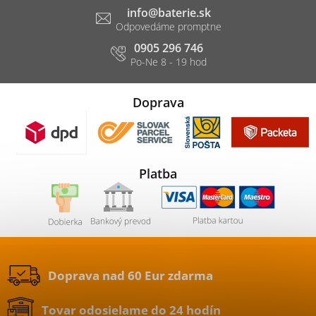
info
@
baterie.sk
0905 296 746
Doprava
Platba
Doprava nad 60 Eur zdarma
Tovar odosielame do 24 hodín