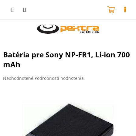
Prejsť
na
NÁKU
obsah
KOŠÍK
Batéria pre Sony NP-FR1, Li-ion 700
mAh
Priemerné
Neohodnotené
Podrobnosti hodnotenia
hodnotenie
produktu
je
0,0
z
5
hviezdičiek.