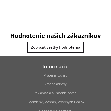
Hodnotenie našich zákazníkov
Zobraziť všetky hodnotenia
Z
á
Informácie
p
ä
Vrátenie tovaru
t
Zmena adresy
i
e
Reklamácia a vrátenie tovaru
Podmienky ochrany osobných údajov
Hodnotenie obchodu