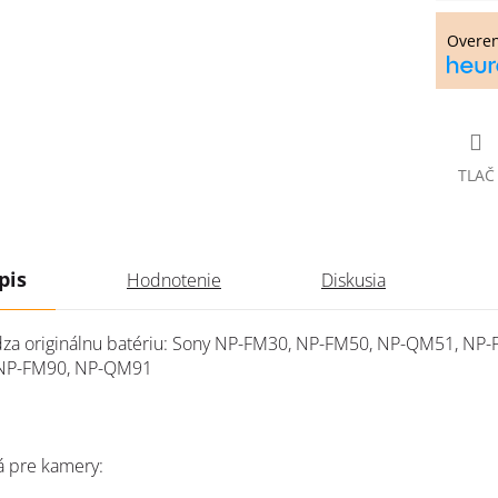
cena:
Overe
TLAČ
pis
Hodnotenie
Diskusia
za originálnu batériu: Sony NP-FM30, NP-FM50, NP-QM51, NP-
P-FM90, NP-QM91
 pre kamery: