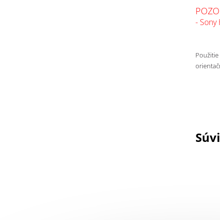
POZOR
- Sony
Použitie
orientač
Súvi