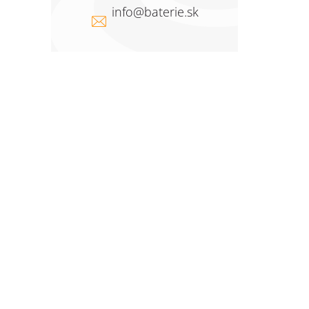
info
@
baterie.sk