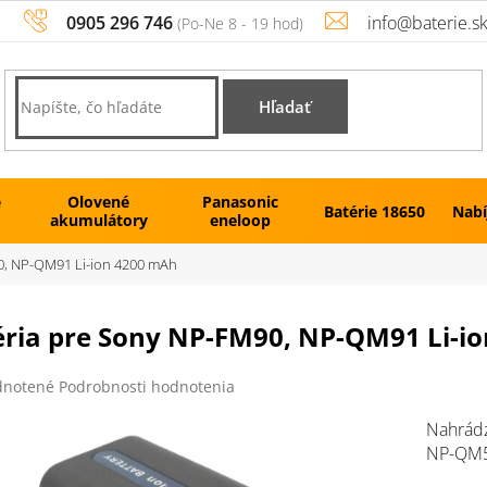
0905 296 746
info@baterie.s
Hľadať
é
Olovené
Panasonic
Batérie 18650
Nabí
akumulátory
eneloop
0, NP-QM91 Li-ion 4200 mAh
éria pre Sony NP-FM90, NP-QM91 Li-i
rné
notené
Podrobnosti hodnotenia
enie
tu
Nahrádz
NP-QM5