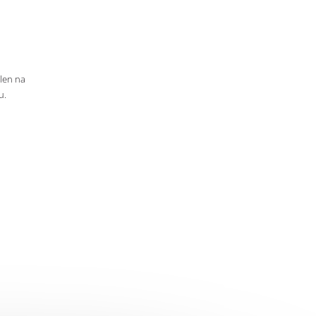
 len na
u.