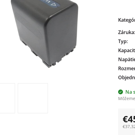
čiek.
Kategó
Záruka
Typ
:
Kapaci
Napäti
Rozme
Objedn
Na 
Môžeme 
€4
€37,3
Jedno