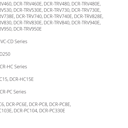
V460, DCR-TRV460E, DCR-TRV480, DCR-TRV480E,
V530, DCR-TRV530E, DCR-TRV730, DCR-TRV730E,
V738E, DCR-TRV740, DCR-TRV740E, DCR-TRV828E,
V830, DCR-TRV830E, DCR-TRV840, DCR-TRV940E,
RV950, DCR-TRV950E
VC-CD Series
D250
CR-HC Series
C15, DCR-HC15E
CR-PC Series
6, DCR-PC6E, DCR-PC8, DCR-PC8E,
C103E, DCR-PC104, DCR-PC330E