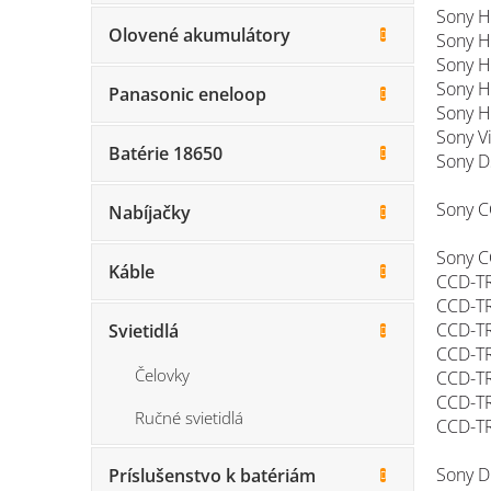
Sony H
Olovené akumulátory
Sony 
Sony 
Sony H
Panasonic eneloop
Sony H
Sony V
Batérie 18650
Sony 
Sony C
Nabíjačky
Sony C
Káble
CCD-TR
CCD-TR
CCD-TR
Svietidlá
CCD-TR
Čelovky
CCD-TR
CCD-TR
Ručné svietidlá
CCD-TR
Sony D
Príslušenstvo k batériám