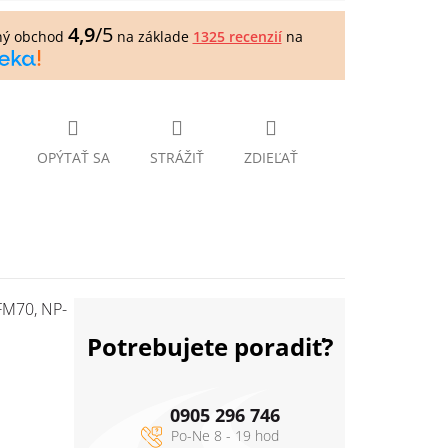
4,9
/5
ný obchod
na základe
1325 recenzií
na
OPÝTAŤ SA
STRÁŽIŤ
ZDIEĽAŤ
FM70, NP-
Potrebujete poradiť?
0905 296 746