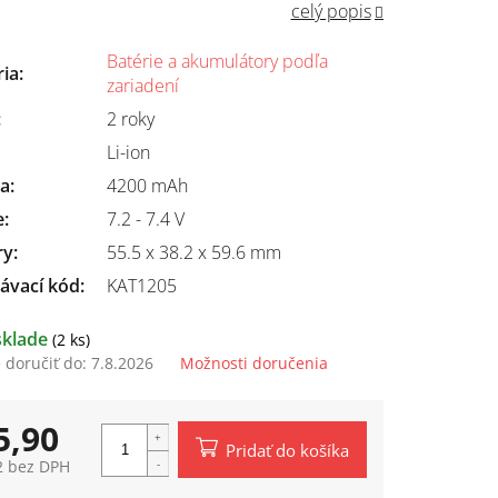
celý popis
Batérie a akumulátory podľa
ria
:
zariadení
:
2 roky
Li-ion
ta
:
4200 mAh
e
:
7.2 - 7.4 V
ry
:
55.5 x 38.2 x 59.6 mm
ávací kód:
KAT1205
sklade
(2 ks)
doručiť do:
7.8.2026
Možnosti doručenia
5,90
Pridať do košíka
2 bez DPH
tková