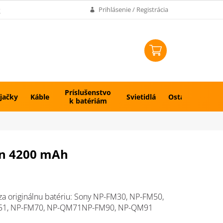
k
Prihlásenie / Registrácia
NÁKUPNÝ
KOŠÍK
Príslušenstvo
jačky
Káble
Svietidlá
Ostatné
k batériám
on 4200 mAh
a originálnu batériu: Sony NP-FM30, NP-FM50,
1, NP-FM70, NP-QM71NP-FM90, NP-QM91