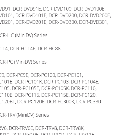
VD91, DCR-DVD91E, DCR-DVD100, DCR-DVD100E,
VD101, DCR-DVD101E, DCR-DVD200, DCR-DVD200E,
VD201, DCR-DVD201E, DCR-DVD300, DCR-DVD301,
CR-HC (MiniDV) Series
C14, DCR-HC14E, DCR-HC88
CR-PC (MiniDV) Series
9, DCR-PC9E, DCR-PC100, DCR-PC101,
101E, DCR-PC101K, DCR-PC103, DCR-PC104E,
105, DCR-PC105E, DCR-PC105K, DCR-PC110,
110E, DCR-PC115, DCR-PC115E, DCR-PC120,
C120BT, DCR-PC120E, DCR-PC300K, DCR-PC330
CR-TRV (MiniDV) Series
V6, DCR-TRV6E, DCR-TRV8, DCR-TRV8K,
V10, DCR-TRV10E, DCR-TRV11, DCR-TRV11E,