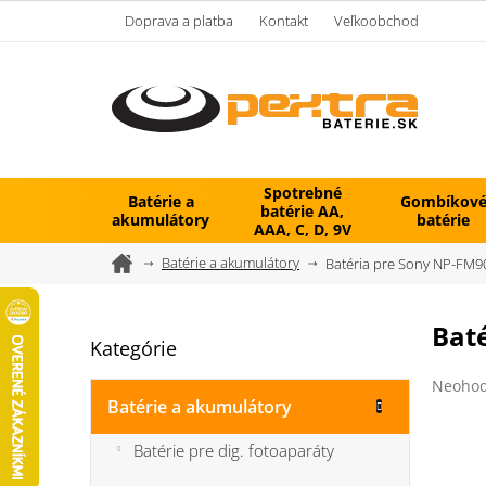
Prejsť
Doprava a platba
Kontakt
Veľkoobchod
na
obsah
Spotrebné
Batérie a
Gombíkov
batérie AA,
akumulátory
batérie
AAA, C, D, 9V
Domov
Batérie a akumulátory
Batéria pre Sony NP-FM9
B
Bat
Kategórie
Preskočiť
o
kategórie
č
Prieme
Neohod
n
hodnot
Batérie a akumulátory
ý
produk
je
p
Batérie pre dig. fotoaparáty
0,0
a
z