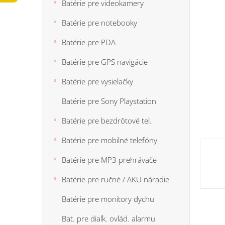
n
Batérie pre videokamery
5
e
hviezdi
Batérie pre notebooky
l
Batérie pre PDA
Batérie pre GPS navigácie
Batérie pre vysielačky
Batérie pre Sony Playstation
Batérie pre bezdrôtové tel.
Batérie pre mobilné telefóny
Batérie pre MP3 prehrávače
Batérie pre ručné / AKU náradie
Batérie pre monitory dychu
Bat. pre diaľk. ovlád. alarmu