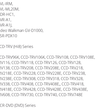
VL-IRM,
HVL-ML20M,
HDR-HC1,
VR-A1,
VR-A1J,
ideo Walkman GV-D1000,
DSR-PDX10
CD-TRV (Hi8) Series
CD-TRV96K, CCD-TRV106K, CCD-TRV108, CCD-TRV108E,
V116, CCD-TRV118, CCD-TRV126, CCD-TRV128,
V138, CCD-TRV208, CCD-TRV208E, CCD-TRV218,
V218E, CCD-TRV228, CCD-TRV228E, CCD-TRV238,
V238E, CCD-TRV308, CCD-TRV318, CCD-TRV328,
V338, CCD-TRV408, CCD-TRV408E,, CCD-TRV418,
V418E, CCD-TRV428, CCD-TRV428E, CCD-TRV438E,
V608, CCD-TRV730, CCD-TRV740, CCD-TRV748E
CR-DVD (DVD) Series