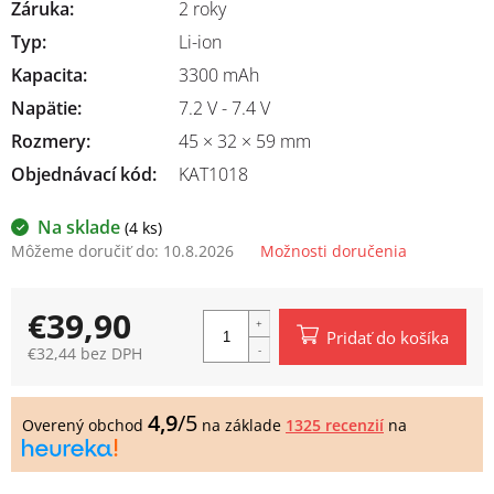
Záruka
:
2 roky
Typ
:
Li-ion
Kapacita
:
3300 mAh
Napätie
:
7.2 V - 7.4 V
Rozmery
:
45 × 32 × 59 mm
Objednávací kód:
KAT1018
Na sklade
(4 ks)
Môžeme doručiť do:
10.8.2026
Možnosti doručenia
€39,90
Pridať do košíka
€32,44 bez DPH
Jednotková
cena:
4,9
/5
Overený obchod
na základe
1325 recenzií
na