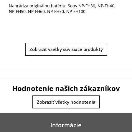
Nahrádza originálnu batériu: Sony NP-FH30, NP-FH40,
NP-FH50, NP-FH60, NP-FH70, NP-FH100
Zobraziť všetky súvisiace produkty
Hodnotenie našich zákazníkov
Zobraziť všetky hodnotenia
Z
á
Informácie
p