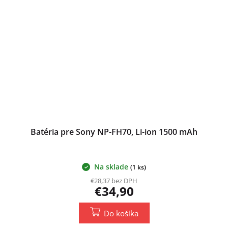
Batéria pre Sony NP-FH70, Li-ion 1500 mAh
Na sklade
(1 ks)
€28,37 bez DPH
€34,90
Do košíka