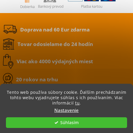
Doprava nad 60 Eur zdarma
Tovar odosielame do 24 hodín
Viac ako 4000 výdajných miest
20 rokov na trhu
Tento web používa súbory cookie. Ďalším prechádzaním
tohto webu vyjadrujete súhlas s ich používaním. Viac
informácií
tu
.
Copyright 2026
BATERIE.sk | internetový obchod
.
Nastavenie
Všetky práva vyhradené.
Súhlasím
Vytvoril Shoptet
|
Nakódoval eshopGuru