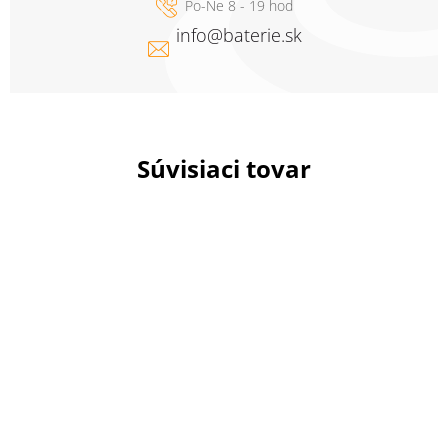
info
@
baterie.sk
Súvisiaci tovar