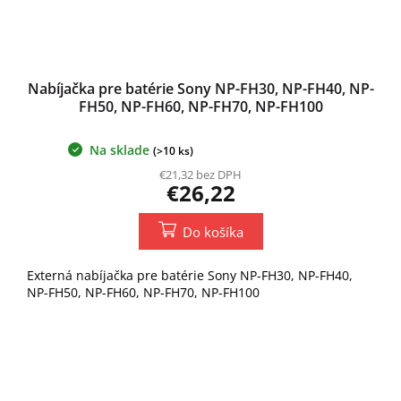
Nabíjačka pre batérie Sony NP-FH30, NP-FH40, NP-
FH50, NP-FH60, NP-FH70, NP-FH100
Na sklade
Priemerné
(>10 ks)
hodnotenie
€21,32 bez DPH
produktu
€26,22
je
5,0
Do košíka
z
5
hviezdičiek.
Externá nabíjačka pre batérie Sony NP-FH30, NP-FH40,
NP-FH50, NP-FH60, NP-FH70, NP-FH100