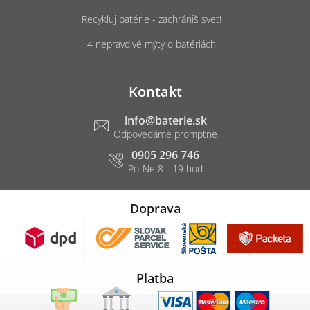
Recykluj batérie - zachrániš svet!
4 nepravdivé mýty o batériách
Kontakt
info
@
baterie.sk
0905 296 746
Doprava
Platba