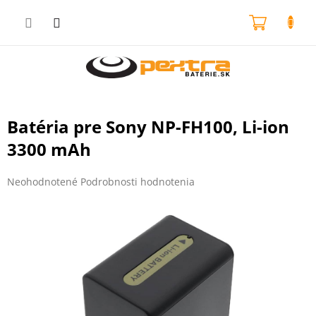
Prejsť
na
NÁKU
obsah
KOŠÍK
Batéria pre Sony NP-FH100, Li-ion
3300 mAh
Priemerné
Neohodnotené
Podrobnosti hodnotenia
hodnotenie
produktu
je
0,0
z
5
hviezdičiek.