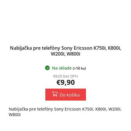
Nabíjačka pre telefóny Sony Ericsson K750i, K800i,
W200i, W800i
Na sklade
(>10 ks)
€8,05 bez DPH
€9,90
Do košíka
Nabíjačka pre telefóny Sony Ericsson K750i, K800i, W200i,
W800i