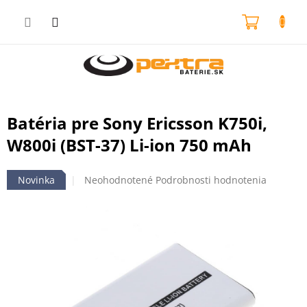
Prejsť
na
NÁKU
obsah
KOŠÍK
Batéria pre Sony Ericsson K750i,
W800i (BST-37) Li-ion 750 mAh
Priemerné
Novinka
Neohodnotené
Podrobnosti hodnotenia
hodnotenie
produktu
je
0,0
z
5
hviezdičiek.