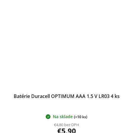
Batérie Duracell OPTIMUM AAA 1.5 V LR03 4 ks
Na sklade
(>10 ks)
€4,80 bez DPH
€5,90