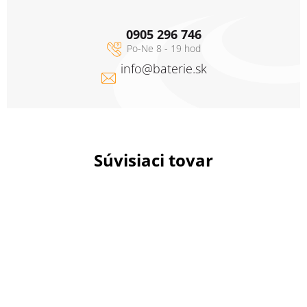
0905 296 746
info
@
baterie.sk
Súvisiaci tovar