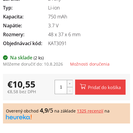
Typ
:
Li-ion
Kapacita
:
750 mAh
Napätie
:
3.7 V
Rozmery
:
48 x 37 x 6 mm
Objednávací kód:
KAT3091
Na sklade
(2 ks)
Môžeme doručiť do:
10.8.2026
Možnosti doručenia
€10,55
Pridať do košíka
€8,58 bez DPH
Jednotková
cena:
4,9
/5
Overený obchod
na základe
1325 recenzií
na