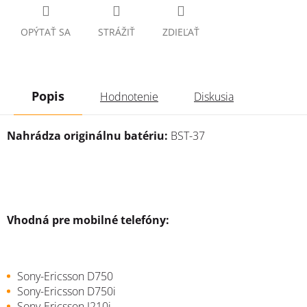
OPÝTAŤ SA
STRÁŽIŤ
ZDIEĽAŤ
Popis
Hodnotenie
Diskusia
Nahrádza originálnu batériu:
BST-37
Vhodná pre mobilné telefóny:
Sony-Ericsson D750
Sony-Ericsson D750i
Sony-Ericsson J210i